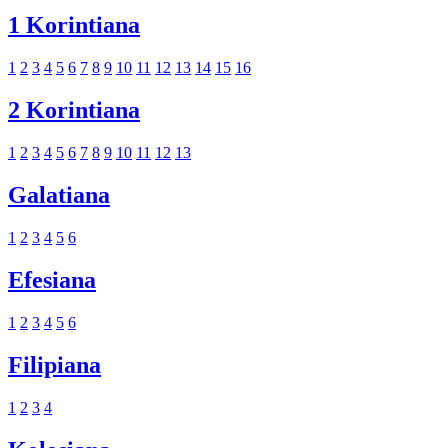
1 Korintiana
1
2
3
4
5
6
7
8
9
10
11
12
13
14
15
16
2 Korintiana
1
2
3
4
5
6
7
8
9
10
11
12
13
Galatiana
1
2
3
4
5
6
Efesiana
1
2
3
4
5
6
Filipiana
1
2
3
4