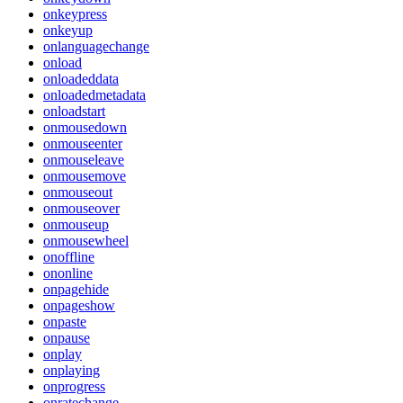
onkeypress
onkeyup
onlanguagechange
onload
onloadeddata
onloadedmetadata
onloadstart
onmousedown
onmouseenter
onmouseleave
onmousemove
onmouseout
onmouseover
onmouseup
onmousewheel
onoffline
ononline
onpagehide
onpageshow
onpaste
onpause
onplay
onplaying
onprogress
onratechange