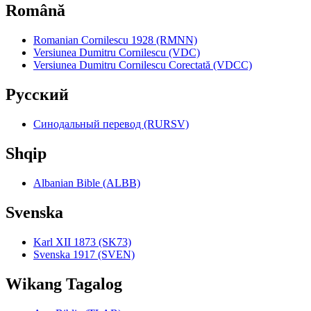
Română
Romanian Cornilescu 1928 (RMNN)
Versiunea Dumitru Cornilescu (VDC)
Versiunea Dumitru Cornilescu Corectată (VDCC)
Pyccкий
Синодальный перевод (RURSV)
Shqip
Albanian Bible (ALBB)
Svenska
Karl XII 1873 (SK73)
Svenska 1917 (SVEN)
Wikang Tagalog