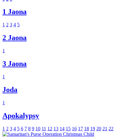
1 Jaona
1
2
3
4
5
2 Jaona
1
3 Jaona
1
Joda
1
Apokalypsy
1
2
3
4
5
6
7
8
9
10
11
12
13
14
15
16
17
18
19
20
21
22