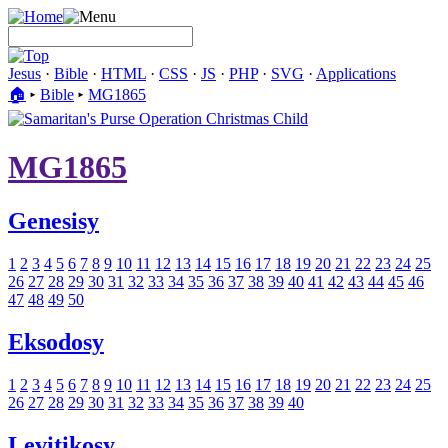
Jesus
·
Bible
·
HTML
·
CSS
·
JS
·
PHP
·
SVG
·
Applications
🏠︎
▸
Bible
▸
MG1865
MG1865
Genesisy
1
2
3
4
5
6
7
8
9
10
11
12
13
14
15
16
17
18
19
20
21
22
23
24
25
26
27
28
29
30
31
32
33
34
35
36
37
38
39
40
41
42
43
44
45
46
47
48
49
50
Eksodosy
1
2
3
4
5
6
7
8
9
10
11
12
13
14
15
16
17
18
19
20
21
22
23
24
25
26
27
28
29
30
31
32
33
34
35
36
37
38
39
40
Levitikosy