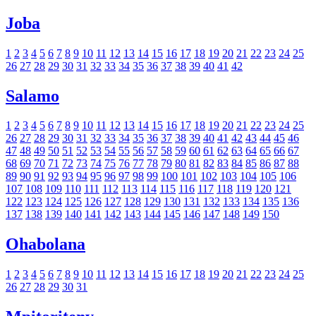
Joba
1
2
3
4
5
6
7
8
9
10
11
12
13
14
15
16
17
18
19
20
21
22
23
24
25
26
27
28
29
30
31
32
33
34
35
36
37
38
39
40
41
42
Salamo
1
2
3
4
5
6
7
8
9
10
11
12
13
14
15
16
17
18
19
20
21
22
23
24
25
26
27
28
29
30
31
32
33
34
35
36
37
38
39
40
41
42
43
44
45
46
47
48
49
50
51
52
53
54
55
56
57
58
59
60
61
62
63
64
65
66
67
68
69
70
71
72
73
74
75
76
77
78
79
80
81
82
83
84
85
86
87
88
89
90
91
92
93
94
95
96
97
98
99
100
101
102
103
104
105
106
107
108
109
110
111
112
113
114
115
116
117
118
119
120
121
122
123
124
125
126
127
128
129
130
131
132
133
134
135
136
137
138
139
140
141
142
143
144
145
146
147
148
149
150
Ohabolana
1
2
3
4
5
6
7
8
9
10
11
12
13
14
15
16
17
18
19
20
21
22
23
24
25
26
27
28
29
30
31