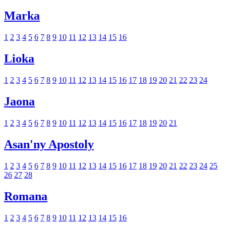
Marka
1
2
3
4
5
6
7
8
9
10
11
12
13
14
15
16
Lioka
1
2
3
4
5
6
7
8
9
10
11
12
13
14
15
16
17
18
19
20
21
22
23
24
Jaona
1
2
3
4
5
6
7
8
9
10
11
12
13
14
15
16
17
18
19
20
21
Asan'ny Apostoly
1
2
3
4
5
6
7
8
9
10
11
12
13
14
15
16
17
18
19
20
21
22
23
24
25
26
27
28
Romana
1
2
3
4
5
6
7
8
9
10
11
12
13
14
15
16