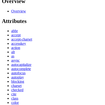
Overview
Overview
Attributes
abbr
accept
accept-charset
accesskey
action
alt
as
async
autocapitalize
autocomplete
autofocus
autoplay
blocking
charset
checked
cite
class
color