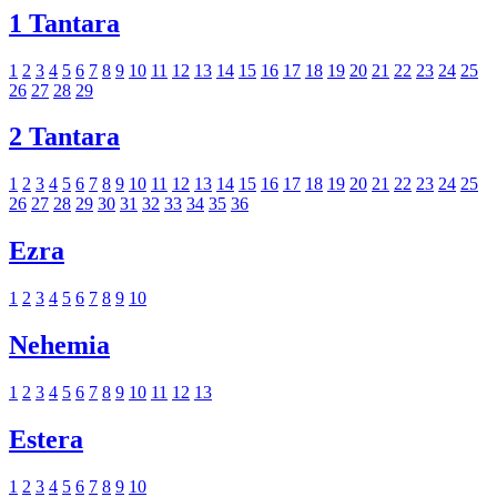
1 Tantara
1
2
3
4
5
6
7
8
9
10
11
12
13
14
15
16
17
18
19
20
21
22
23
24
25
26
27
28
29
2 Tantara
1
2
3
4
5
6
7
8
9
10
11
12
13
14
15
16
17
18
19
20
21
22
23
24
25
26
27
28
29
30
31
32
33
34
35
36
Ezra
1
2
3
4
5
6
7
8
9
10
Nehemia
1
2
3
4
5
6
7
8
9
10
11
12
13
Estera
1
2
3
4
5
6
7
8
9
10