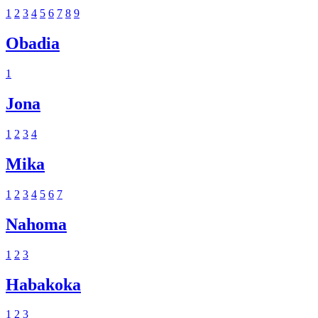
1
2
3
4
5
6
7
8
9
Obadia
1
Jona
1
2
3
4
Mika
1
2
3
4
5
6
7
Nahoma
1
2
3
Habakoka
1
2
3