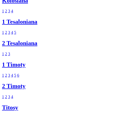
Kolosiana
1
2
3
4
1 Tesaloniana
1
2
3
4
5
2 Tesaloniana
1
2
3
1 Timoty
1
2
3
4
5
6
2 Timoty
1
2
3
4
Titosy