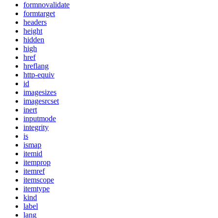
formnovalidate
formtarget
headers
height
hidden
high
href
hreflang
http-equiv
id
imagesizes
imagesrcset
inert
inputmode
integrity
is
ismap
itemid
itemprop
itemref
itemscope
itemtype
kind
label
lang