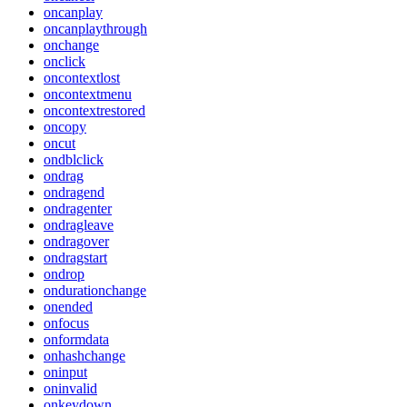
oncanplay
oncanplaythrough
onchange
onclick
oncontextlost
oncontextmenu
oncontextrestored
oncopy
oncut
ondblclick
ondrag
ondragend
ondragenter
ondragleave
ondragover
ondragstart
ondrop
ondurationchange
onended
onfocus
onformdata
onhashchange
oninput
oninvalid
onkeydown