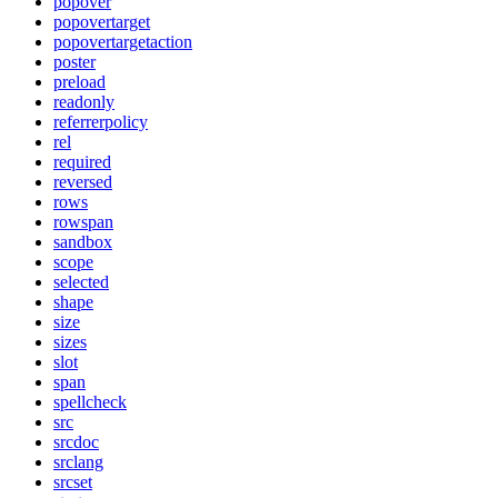
popover
popovertarget
popovertargetaction
poster
preload
readonly
referrerpolicy
rel
required
reversed
rows
rowspan
sandbox
scope
selected
shape
size
sizes
slot
span
spellcheck
src
srcdoc
srclang
srcset