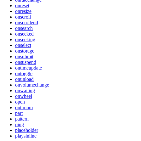
onreset
onresize
onscroll
onscrollend
onsearch
onseeked
onseeking
onselect
onstorage
onsubmit
onsuspend
ontimeupdate
ontoggle
onunload
onvolumechange
onwaiting
onwheel
open
optimum
part
pattern
ping
placeholder
playsinline