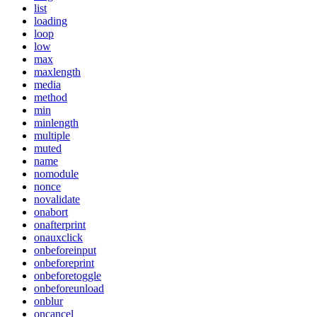
list
loading
loop
low
max
maxlength
media
method
min
minlength
multiple
muted
name
nomodule
nonce
novalidate
onabort
onafterprint
onauxclick
onbeforeinput
onbeforeprint
onbeforetoggle
onbeforeunload
onblur
oncancel