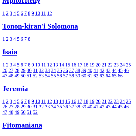
Mpitoriteny
1
2
3
4
5
6
7
8
9
10
11
12
Tonon-kiran'i Solomona
1
2
3
4
5
6
7
8
Isaia
1
2
3
4
5
6
7
8
9
10
11
12
13
14
15
16
17
18
19
20
21
22
23
24
25
26
27
28
29
30
31
32
33
34
35
36
37
38
39
40
41
42
43
44
45
46
47
48
49
50
51
52
53
54
55
56
57
58
59
60
61
62
63
64
65
66
Jeremia
1
2
3
4
5
6
7
8
9
10
11
12
13
14
15
16
17
18
19
20
21
22
23
24
25
26
27
28
29
30
31
32
33
34
35
36
37
38
39
40
41
42
43
44
45
46
47
48
49
50
51
52
Fitomaniana