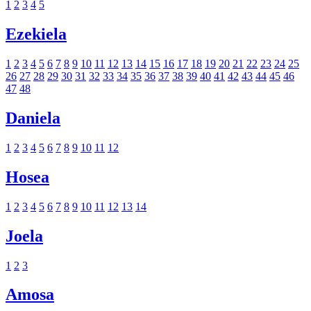
1
2
3
4
5
Ezekiela
1
2
3
4
5
6
7
8
9
10
11
12
13
14
15
16
17
18
19
20
21
22
23
24
25
26
27
28
29
30
31
32
33
34
35
36
37
38
39
40
41
42
43
44
45
46
47
48
Daniela
1
2
3
4
5
6
7
8
9
10
11
12
Hosea
1
2
3
4
5
6
7
8
9
10
11
12
13
14
Joela
1
2
3
Amosa