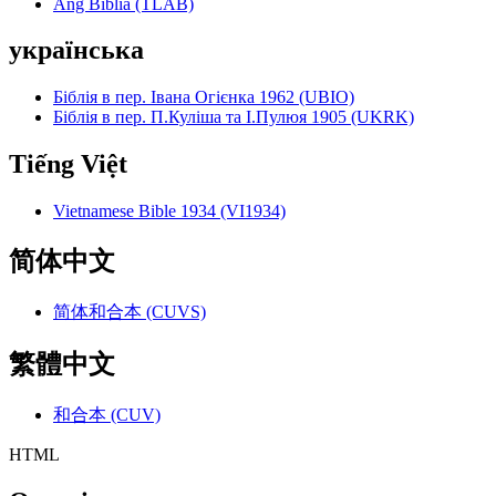
Ang Biblia (TLAB)
українська
Біблія в пер. Івана Огієнка 1962 (UBIO)
Біблія в пер. П.Куліша та І.Пулюя 1905 (UKRK)
Tiếng Việt
Vietnamese Bible 1934 (VI1934)
简体中文
简体和合本 (CUVS)
繁體中文
和合本 (CUV)
HTML