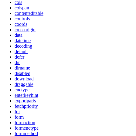
cols
colspan
contenteditable
controls
coords
crossorigin
data
datetime
decoding
default
defer
dir
dirname
disabled
download
draggable
enctype
enterkeyhint
exportparts
fetchpriority
for
form
formaction
formenctype
formmethod