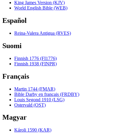
King James Version (KJV)
World English Bible (WEB)
Español
Reina-Valera Antigua (RVES)
Suomi
Finnish 1776 (FI1776)
Finnish 1938 (FINPR)
Français
Martin 1744 (FMAR)
Bible Darby en français (FRDBY)
Louis Segond 1910 (LSG)
Ostervald (OST)
Magyar
Károli 1590 (KAR)