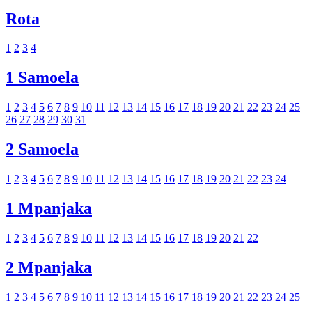
Rota
1
2
3
4
1 Samoela
1
2
3
4
5
6
7
8
9
10
11
12
13
14
15
16
17
18
19
20
21
22
23
24
25
26
27
28
29
30
31
2 Samoela
1
2
3
4
5
6
7
8
9
10
11
12
13
14
15
16
17
18
19
20
21
22
23
24
1 Mpanjaka
1
2
3
4
5
6
7
8
9
10
11
12
13
14
15
16
17
18
19
20
21
22
2 Mpanjaka
1
2
3
4
5
6
7
8
9
10
11
12
13
14
15
16
17
18
19
20
21
22
23
24
25