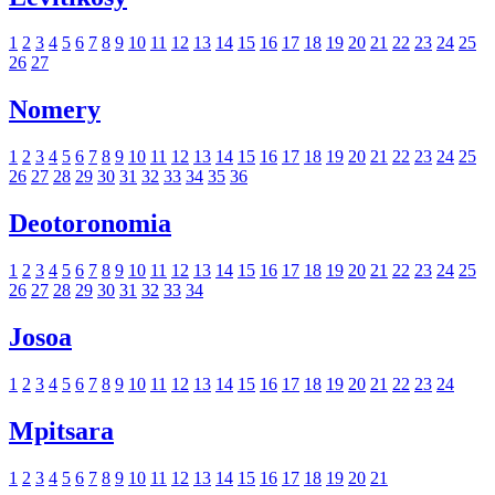
1
2
3
4
5
6
7
8
9
10
11
12
13
14
15
16
17
18
19
20
21
22
23
24
25
26
27
Nomery
1
2
3
4
5
6
7
8
9
10
11
12
13
14
15
16
17
18
19
20
21
22
23
24
25
26
27
28
29
30
31
32
33
34
35
36
Deotoronomia
1
2
3
4
5
6
7
8
9
10
11
12
13
14
15
16
17
18
19
20
21
22
23
24
25
26
27
28
29
30
31
32
33
34
Josoa
1
2
3
4
5
6
7
8
9
10
11
12
13
14
15
16
17
18
19
20
21
22
23
24
Mpitsara
1
2
3
4
5
6
7
8
9
10
11
12
13
14
15
16
17
18
19
20
21