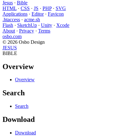
Jesus
·
Bible
HTML
·
CSS
·
JS
·
PHP
·
SVG
Applications
·
Editor
·
Favicon
.htaccess
·
acme.sh
Flash
·
SketchUp
·
Unity
·
Xcode
About
·
Privacy
·
Terms
osbo.com
© 2026 Osbo Design
JESUS
BIBLE
Overview
Overview
Search
Search
Download
Download