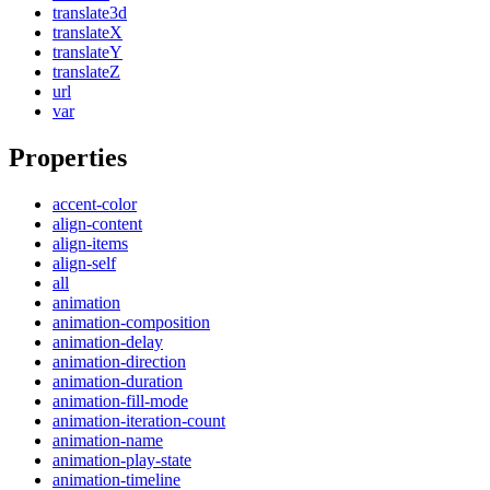
translate3d
translateX
translateY
translateZ
url
var
Properties
accent-color
align-content
align-items
align-self
all
animation
animation-composition
animation-delay
animation-direction
animation-duration
animation-fill-mode
animation-iteration-count
animation-name
animation-play-state
animation-timeline