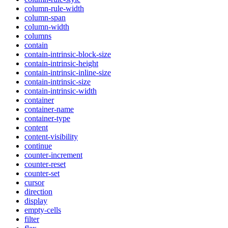
column-rule-width
column-span
column-width
columns
contain
contain-intrinsic-block-size
contain-intrinsic-height
contain-intrinsic-inline-size
contain-intrinsic-size
contain-intrinsic-width
container
container-name
container-type
content
content-visibility
continue
counter-increment
counter-reset
counter-set
cursor
direction
display
empty-cells
filter