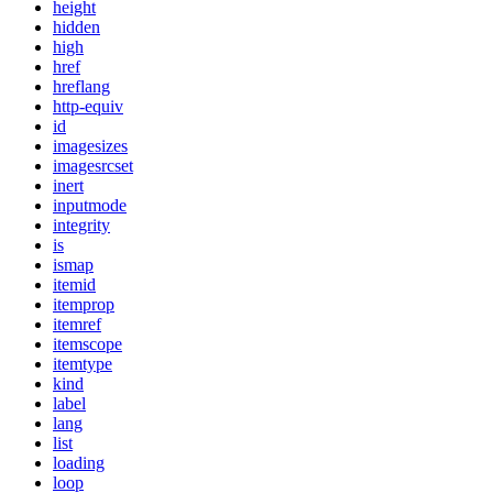
height
hidden
high
href
hreflang
http-equiv
id
imagesizes
imagesrcset
inert
inputmode
integrity
is
ismap
itemid
itemprop
itemref
itemscope
itemtype
kind
label
lang
list
loading
loop