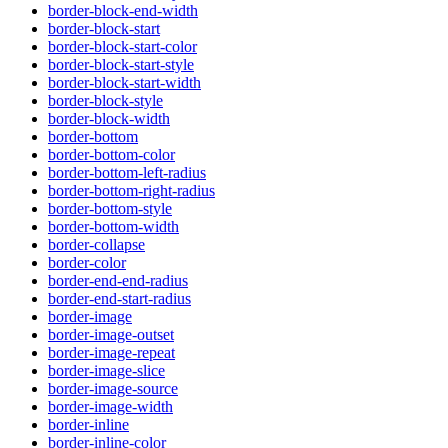
border-block-end-width
border-block-start
border-block-start-color
border-block-start-style
border-block-start-width
border-block-style
border-block-width
border-bottom
border-bottom-color
border-bottom-left-radius
border-bottom-right-radius
border-bottom-style
border-bottom-width
border-collapse
border-color
border-end-end-radius
border-end-start-radius
border-image
border-image-outset
border-image-repeat
border-image-slice
border-image-source
border-image-width
border-inline
border-inline-color