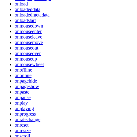
onload
onloadeddata
onloadedmetadata
onloadstart
onmousedown
onmouseenter
onmouseleave
onmousemove
onmouseout
onmouseover
onmouseup
onmousewheel
onoffline
ononline
onpagehide
onpageshow
onpaste
onpause
onplay
onplaying
onprogress
onratechange
onreset
onresize
onscroll