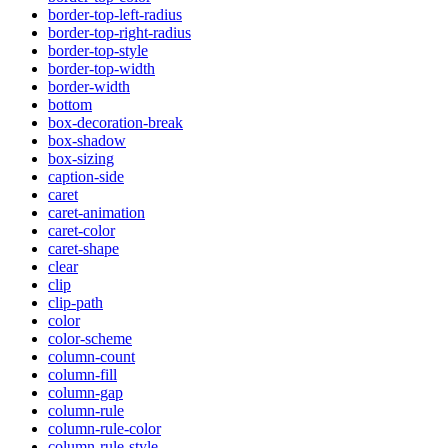
border-top-left-radius
border-top-right-radius
border-top-style
border-top-width
border-width
bottom
box-decoration-break
box-shadow
box-sizing
caption-side
caret
caret-animation
caret-color
caret-shape
clear
clip
clip-path
color
color-scheme
column-count
column-fill
column-gap
column-rule
column-rule-color
column-rule-style