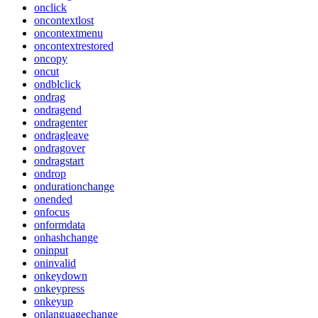
onclick
oncontextlost
oncontextmenu
oncontextrestored
oncopy
oncut
ondblclick
ondrag
ondragend
ondragenter
ondragleave
ondragover
ondragstart
ondrop
ondurationchange
onended
onfocus
onformdata
onhashchange
oninput
oninvalid
onkeydown
onkeypress
onkeyup
onlanguagechange