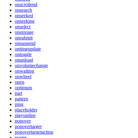
onscrollend
onsearch
onseeked
onseeking
onselect
onstorage
onsubmit
onsuspend
ontimeupdate
ontoggle
onunload
onvolumechange
onwaiting
onwheel
open
optimum
part
pattern
ping
placeholder
playsinline
popover
popovertarget
popovertargetaction
poster