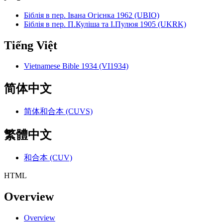
Біблія в пер. Івана Огієнка 1962 (UBIO)
Біблія в пер. П.Куліша та І.Пулюя 1905 (UKRK)
Tiếng Việt
Vietnamese Bible 1934 (VI1934)
简体中文
简体和合本 (CUVS)
繁體中文
和合本 (CUV)
HTML
Overview
Overview