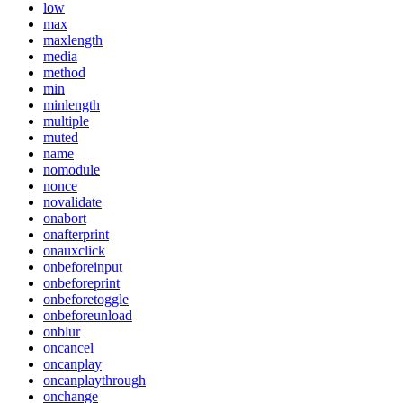
low
max
maxlength
media
method
min
minlength
multiple
muted
name
nomodule
nonce
novalidate
onabort
onafterprint
onauxclick
onbeforeinput
onbeforeprint
onbeforetoggle
onbeforeunload
onblur
oncancel
oncanplay
oncanplaythrough
onchange