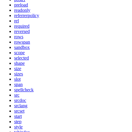
preload
readonly
referrerpolicy
rel
required
reversed
rows
rowspan
sandbox
scope
selected
shape
size
sizes
slot
span
spellcheck
src
srcdoc
srclang
srcset
start
step
style