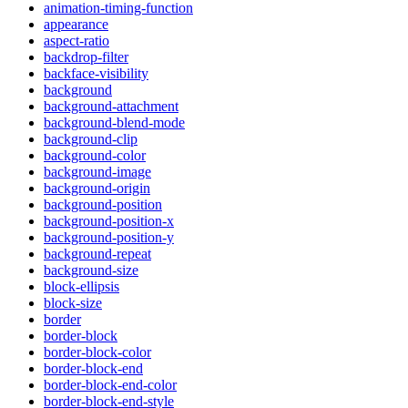
animation-timing-function
appearance
aspect-ratio
backdrop-filter
backface-visibility
background
background-attachment
background-blend-mode
background-clip
background-color
background-image
background-origin
background-position
background-position-x
background-position-y
background-repeat
background-size
block-ellipsis
block-size
border
border-block
border-block-color
border-block-end
border-block-end-color
border-block-end-style