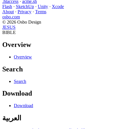
.htaccess
·
acme.sh
Flash
·
SketchUp
·
Unity
·
Xcode
About
·
Privacy
·
Terms
osbo.com
© 2026 Osbo Design
JESUS
BIBLE
Overview
Overview
Search
Search
Download
Download
العربية