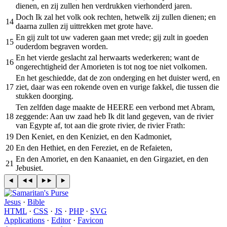
dienen, en zij zullen hen verdrukken vierhonderd jaren.
Doch Ik zal het volk ook rechten, hetwelk zij zullen dienen; en
14
daarna zullen zij uittrekken met grote have.
En gij zult tot uw vaderen gaan met vrede; gij zult in goeden
15
ouderdom begraven worden.
En het vierde geslacht zal herwaarts wederkeren; want de
16
ongerechtigheid der Amorieten is tot nog toe niet volkomen.
En het geschiedde, dat de zon onderging en het duister werd, en
17
ziet, daar was een rokende oven en vurige fakkel, die tussen die
stukken doorging.
Ten zelfden dage maakte de HEERE een verbond met Abram,
18
zeggende: Aan uw zaad heb Ik dit land gegeven, van de rivier
van Egypte af, tot aan die grote rivier, de rivier Frath:
19
Den Keniet, en den Keniziet, en den Kadmoniet,
20
En den Hethiet, en den Fereziet, en de Refaieten,
En den Amoriet, en den Kanaaniet, en den Girgaziet, en den
21
Jebusiet.
Jesus
·
Bible
HTML
·
CSS
·
JS
·
PHP
·
SVG
Applications
·
Editor
·
Favicon