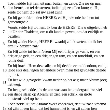
Toen leidde Hij hem uit naar buiten, en zeide: Zie nu op naar
5
den hemel, en tel de sterren, indien gij ze tellen kunt; en Hij
zeide tot hem: Zo zal uw zaad zijn!
En hij geloofde in den HEERE; en Hij rekende het hem tot
6
gerechtigheid.
Voorts zeide Hij tot hem: Ik ben de HEERE, Die u uitgeleid heb
7
uit Ur der Chaldeen, om u dit land te geven, om dat erfelijk te
bezitten.
En hij zeide: Heere, HEERE! waarbij zal ik weten, dat ik het
8
erfelijk bezitten zal?
En Hij zeide tot hem: Neem Mij een driejarige vaars, en een
9
driejarige geit, en een driejarigen ram, en een tortelduif, en een
jonge duif.
En hij bracht Hem deze alle, en hij deelde ze middendoor, en hij
10
leide elks deel tegen het andere over; maar het gevogelte deelde
hij niet.
En het wild gevogelte kwam neder op het aas; maar Abram joeg
11
het weg.
En het geschiedde, als de zon was aan het ondergaan, zo viel
12
een diepe slaap op Abram; en ziet, een schrik, en grote
duisternis viel op hem.
Toen zeide Hij tot Abram: Weet voorzeker, dat uw zaad vreemd
13
zal zijn in een land, dat het hunne niet is, en zij zullen hen