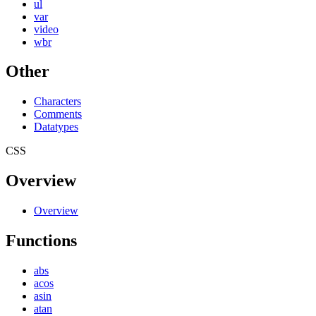
ul
var
video
wbr
Other
Characters
Comments
Datatypes
CSS
Overview
Overview
Functions
abs
acos
asin
atan