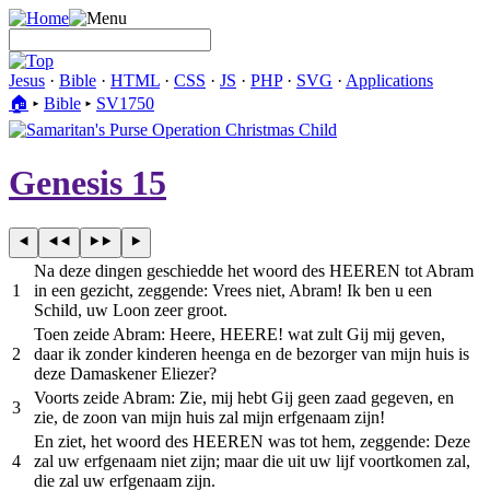
Jesus
·
Bible
·
HTML
·
CSS
·
JS
·
PHP
·
SVG
·
Applications
🏠︎
▸
Bible
▸
SV1750
Genesis 15
Na deze dingen geschiedde het woord des HEEREN tot Abram
1
in een gezicht, zeggende: Vrees niet, Abram! Ik ben u een
Schild, uw Loon zeer groot.
Toen zeide Abram: Heere, HEERE! wat zult Gij mij geven,
2
daar ik zonder kinderen heenga en de bezorger van mijn huis is
deze Damaskener Eliezer?
Voorts zeide Abram: Zie, mij hebt Gij geen zaad gegeven, en
3
zie, de zoon van mijn huis zal mijn erfgenaam zijn!
En ziet, het woord des HEEREN was tot hem, zeggende: Deze
4
zal uw erfgenaam niet zijn; maar die uit uw lijf voortkomen zal,
die zal uw erfgenaam zijn.