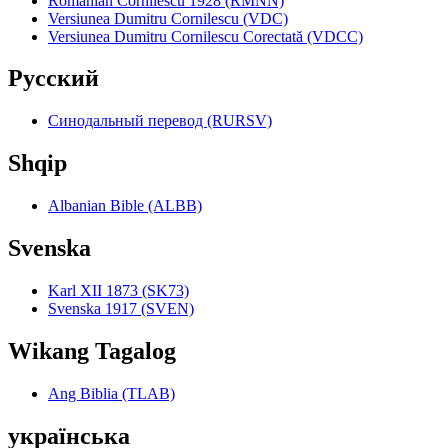
Romanian Cornilescu 1928 (RMNN)
Versiunea Dumitru Cornilescu (VDC)
Versiunea Dumitru Cornilescu Corectată (VDCC)
Pyccкий
Синодальный перевод (RURSV)
Shqip
Albanian Bible (ALBB)
Svenska
Karl XII 1873 (SK73)
Svenska 1917 (SVEN)
Wikang Tagalog
Ang Biblia (TLAB)
українська