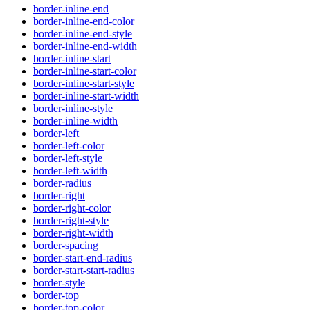
border-inline-end
border-inline-end-color
border-inline-end-style
border-inline-end-width
border-inline-start
border-inline-start-color
border-inline-start-style
border-inline-start-width
border-inline-style
border-inline-width
border-left
border-left-color
border-left-style
border-left-width
border-radius
border-right
border-right-color
border-right-style
border-right-width
border-spacing
border-start-end-radius
border-start-start-radius
border-style
border-top
border-top-color