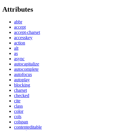
Attributes
abbr
accept
accept-charset
accesskey
action
alt
as
async
autocapitalize
autocomplete
autofocus
autoplay
blocking
charset
checked
cite
class
color
cols
colspan
contenteditable