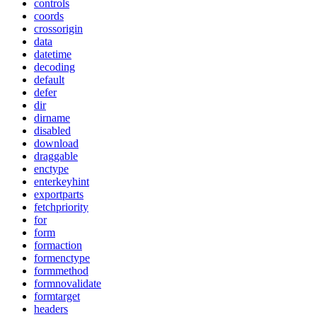
controls
coords
crossorigin
data
datetime
decoding
default
defer
dir
dirname
disabled
download
draggable
enctype
enterkeyhint
exportparts
fetchpriority
for
form
formaction
formenctype
formmethod
formnovalidate
formtarget
headers