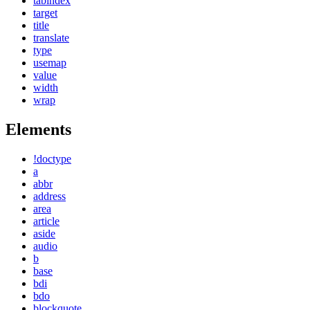
tabindex
target
title
translate
type
usemap
value
width
wrap
Elements
!doctype
a
abbr
address
area
article
aside
audio
b
base
bdi
bdo
blockquote