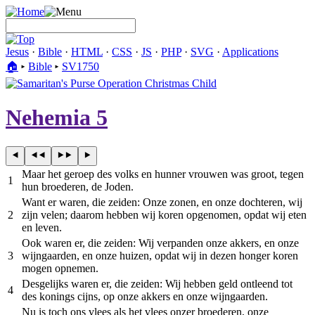
Jesus
·
Bible
·
HTML
·
CSS
·
JS
·
PHP
·
SVG
·
Applications
🏠︎
▸
Bible
▸
SV1750
Nehemia 5
Maar het geroep des volks en hunner vrouwen was groot, tegen
1
hun broederen, de Joden.
Want er waren, die zeiden: Onze zonen, en onze dochteren, wij
2
zijn velen; daarom hebben wij koren opgenomen, opdat wij eten
en leven.
Ook waren er, die zeiden: Wij verpanden onze akkers, en onze
3
wijngaarden, en onze huizen, opdat wij in dezen honger koren
mogen opnemen.
Desgelijks waren er, die zeiden: Wij hebben geld ontleend tot
4
des konings cijns, op onze akkers en onze wijngaarden.
Nu is toch ons vlees als het vlees onzer broederen, onze