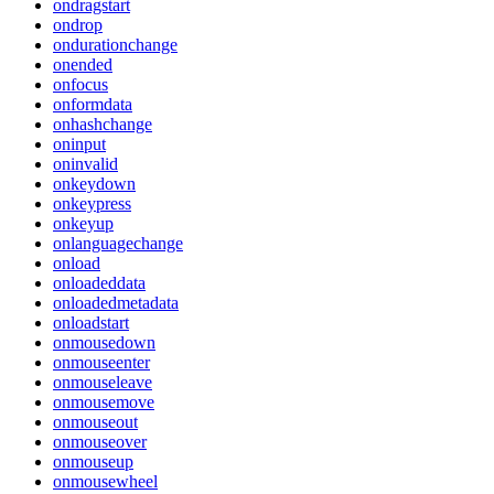
ondragstart
ondrop
ondurationchange
onended
onfocus
onformdata
onhashchange
oninput
oninvalid
onkeydown
onkeypress
onkeyup
onlanguagechange
onload
onloadeddata
onloadedmetadata
onloadstart
onmousedown
onmouseenter
onmouseleave
onmousemove
onmouseout
onmouseover
onmouseup
onmousewheel