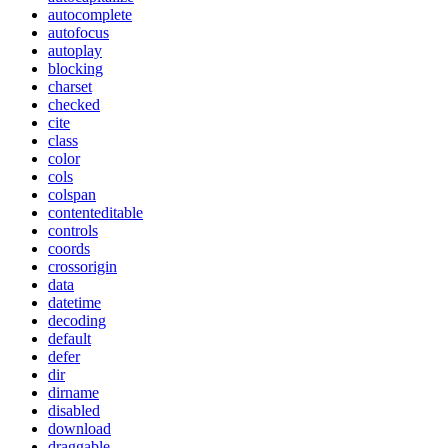
autocomplete
autofocus
autoplay
blocking
charset
checked
cite
class
color
cols
colspan
contenteditable
controls
coords
crossorigin
data
datetime
decoding
default
defer
dir
dirname
disabled
download
draggable