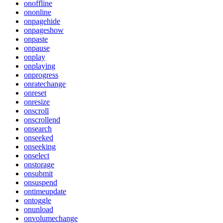
onoffline
ononline
onpagehide
onpageshow
onpaste
onpause
onplay
onplaying
onprogress
onratechange
onreset
onresize
onscroll
onscrollend
onsearch
onseeked
onseeking
onselect
onstorage
onsubmit
onsuspend
ontimeupdate
ontoggle
onunload
onvolumechange