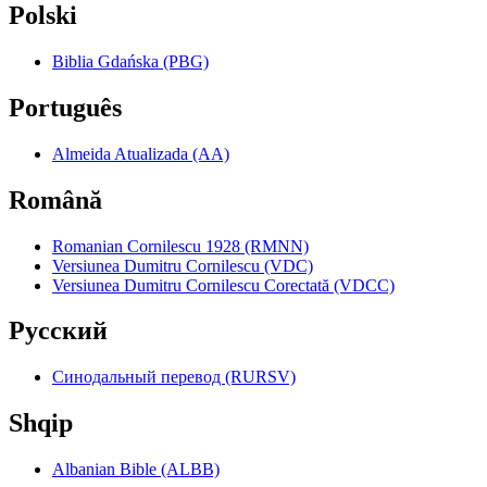
Polski
Biblia Gdańska (PBG)
Português
Almeida Atualizada (AA)
Română
Romanian Cornilescu 1928 (RMNN)
Versiunea Dumitru Cornilescu (VDC)
Versiunea Dumitru Cornilescu Corectată (VDCC)
Pyccкий
Синодальный перевод (RURSV)
Shqip
Albanian Bible (ALBB)