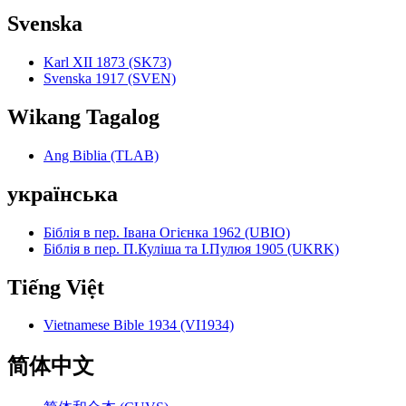
Svenska
Karl XII 1873 (SK73)
Svenska 1917 (SVEN)
Wikang Tagalog
Ang Biblia (TLAB)
українська
Біблія в пер. Івана Огієнка 1962 (UBIO)
Біблія в пер. П.Куліша та І.Пулюя 1905 (UKRK)
Tiếng Việt
Vietnamese Bible 1934 (VI1934)
简体中文