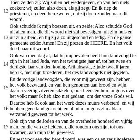
Toen zeiden zij: Wij zullen het wedergeven, en van hen niets
zoeken; wij zullen alzo doen, als gij zegt. En ik riep de
12
priesteren, en deed hen zweren, dat zij doen zouden naar dit
woord.
Ook schudde ik mijn boezem uit, en zeide: Alzo schudde God
uit allen man, die dit woord niet zal bevestigen, uit zijn huis en
13
uit zijn arbeid, en hij zij alzo uitgeschud en ledig. En de ganse
gemeente zeide: Amen! En zij prezen de HEERE. En het volk
deed naar dit woord.
Ook van dien dag af, dat hij mij bevolen heeft hun landvoogd te
zijn in het land Juda, van het twintigste jaar af, tot het twee en
14
dertigste jaar van den koning Arthahsasta, zijnde twaalf jaren,
heb ik, met mijn broederen, het des landvoogds niet gegeten.
En de vorige landvoogden, die voor mij geweest zijn, hebben
het volk bezwaard, en van hen genomen aan brood en wijn,
15
daarna veertig zilveren sikkelen; ook heersten hun jongens over
het volk; maar ik heb alzo niet gedaan, om der vreze Gods wil.
Daartoe heb ik ook aan het werk dezes muurs verbeterd, en wij
16
hebben geen land gekocht; en al mijn jongens zijn aldaar
verzameld geweest tot het werk.
Ook zijn van de Joden en van de overheden honderd en vijftig
17
man, en die van de heidenen, die rondom ons zijn, tot ons
kwamen, aan mijn tafel geweest.
En wat voor een dag bereid werd, was een os en zes uitgelezen