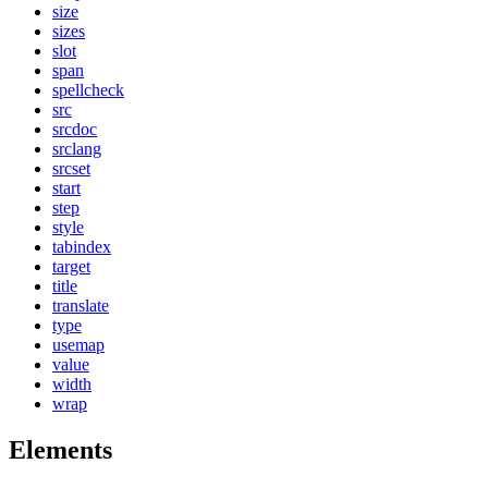
size
sizes
slot
span
spellcheck
src
srcdoc
srclang
srcset
start
step
style
tabindex
target
title
translate
type
usemap
value
width
wrap
Elements