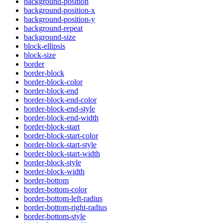
background-position
background-position-x
background-position-y
background-repeat
background-size
block-ellipsis
block-size
border
border-block
border-block-color
border-block-end
border-block-end-color
border-block-end-style
border-block-end-width
border-block-start
border-block-start-color
border-block-start-style
border-block-start-width
border-block-style
border-block-width
border-bottom
border-bottom-color
border-bottom-left-radius
border-bottom-right-radius
border-bottom-style