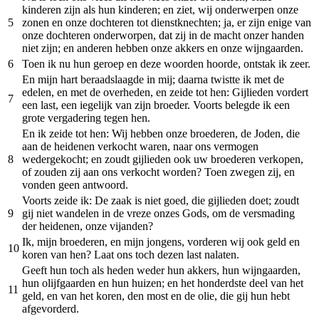
kinderen zijn als hun kinderen; en ziet, wij onderwerpen onze
5
zonen en onze dochteren tot dienstknechten; ja, er zijn enige van
onze dochteren onderworpen, dat zij in de macht onzer handen
niet zijn; en anderen hebben onze akkers en onze wijngaarden.
6
Toen ik nu hun geroep en deze woorden hoorde, ontstak ik zeer.
En mijn hart beraadslaagde in mij; daarna twistte ik met de
edelen, en met de overheden, en zeide tot hen: Gijlieden vordert
7
een last, een iegelijk van zijn broeder. Voorts belegde ik een
grote vergadering tegen hen.
En ik zeide tot hen: Wij hebben onze broederen, de Joden, die
aan de heidenen verkocht waren, naar ons vermogen
8
wedergekocht; en zoudt gijlieden ook uw broederen verkopen,
of zouden zij aan ons verkocht worden? Toen zwegen zij, en
vonden geen antwoord.
Voorts zeide ik: De zaak is niet goed, die gijlieden doet; zoudt
9
gij niet wandelen in de vreze onzes Gods, om de versmading
der heidenen, onze vijanden?
Ik, mijn broederen, en mijn jongens, vorderen wij ook geld en
10
koren van hen? Laat ons toch dezen last nalaten.
Geeft hun toch als heden weder hun akkers, hun wijngaarden,
hun olijfgaarden en hun huizen; en het honderdste deel van het
11
geld, en van het koren, den most en de olie, die gij hun hebt
afgevorderd.