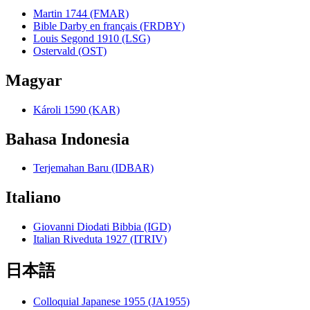
Martin 1744 (FMAR)
Bible Darby en français (FRDBY)
Louis Segond 1910 (LSG)
Ostervald (OST)
Magyar
Károli 1590 (KAR)
Bahasa Indonesia
Terjemahan Baru (IDBAR)
Italiano
Giovanni Diodati Bibbia (IGD)
Italian Riveduta 1927 (ITRIV)
日本語
Colloquial Japanese 1955 (JA1955)