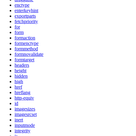
enctype
enterkeyhint
exportparts
fetchpriority
for
form
formaction
formenctype
formmethod
formnovalidate
formtarget
headers
height
hidden
high
href
hreflang
http-equiv
id
imagesizes
imagesrcset
inert
inputmode
integrity