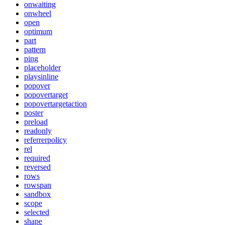
onwaiting
onwheel
open
optimum
part
pattern
ping
placeholder
playsinline
popover
popovertarget
popovertargetaction
poster
preload
readonly
referrerpolicy
rel
required
reversed
rows
rowspan
sandbox
scope
selected
shape