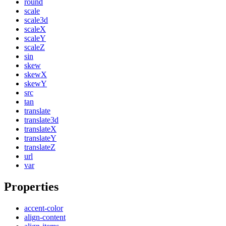
round
scale
scale3d
scaleX
scaleY
scaleZ
sin
skew
skewX
skewY
src
tan
translate
translate3d
translateX
translateY
translateZ
url
var
Properties
accent-color
align-content