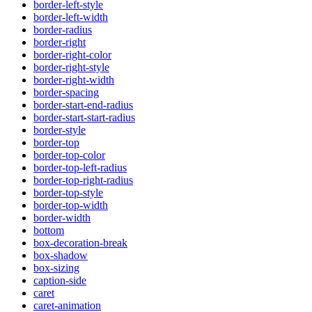
border-left-style
border-left-width
border-radius
border-right
border-right-color
border-right-style
border-right-width
border-spacing
border-start-end-radius
border-start-start-radius
border-style
border-top
border-top-color
border-top-left-radius
border-top-right-radius
border-top-style
border-top-width
border-width
bottom
box-decoration-break
box-shadow
box-sizing
caption-side
caret
caret-animation