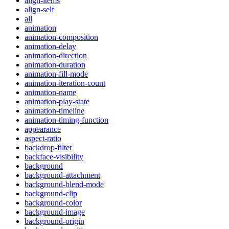
align-items
align-self
all
animation
animation-composition
animation-delay
animation-direction
animation-duration
animation-fill-mode
animation-iteration-count
animation-name
animation-play-state
animation-timeline
animation-timing-function
appearance
aspect-ratio
backdrop-filter
backface-visibility
background
background-attachment
background-blend-mode
background-clip
background-color
background-image
background-origin