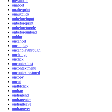
novalidate
onabort
onafterprint
onauxclick
onbeforeinput
onbeforeprint
onbeforetoggle
onbeforeunload
onblur
oncancel
oncanplay
oncanplaythrough
onchange
onclick
oncontextlost
oncontextmenu
oncontextrestored
oncopy
oncut
ondblclick
ondrag
ondragend
ondragenter
ondragleave
ondragover