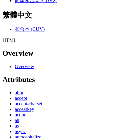
简体和合本 (CUVS)
繁體中文
和合本 (CUV)
HTML
Overview
Overview
Attributes
abbr
accept
accept-charset
accesskey
action
alt
as
async
autocapitalize