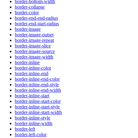
border-bottom-width
border-collapse
border-color
border-end-end-radius
border-end-start-radius
border-image
border-image-outset
border-image-repeat
border-image-slice
border-image-source
border-image-width
border-inline
border-inline-color
border-inline-end
border-inline-end-color
border-inline-end-style
border-inline-end-width
border-inline-start
border-inline-start-color
border-inline-start-style
border-inline-start-width
border-inline-style
border-inline-width
border-left
border-left-color