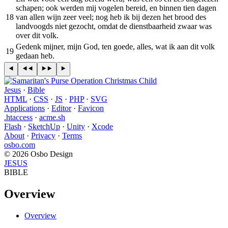
schapen; ook werden mij vogelen bereid, en binnen tien dagen
18
van allen wijn zeer veel; nog heb ik bij dezen het brood des
landvoogds niet gezocht, omdat de dienstbaarheid zwaar was
over dit volk.
Gedenk mijner, mijn God, ten goede, alles, wat ik aan dit volk
19
gedaan heb.
Jesus
·
Bible
HTML
·
CSS
·
JS
·
PHP
·
SVG
Applications
·
Editor
·
Favicon
.htaccess
·
acme.sh
Flash
·
SketchUp
·
Unity
·
Xcode
About
·
Privacy
·
Terms
osbo.com
© 2026 Osbo Design
JESUS
BIBLE
Overview
Overview