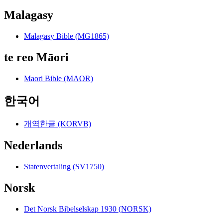
Malagasy
Malagasy Bible (MG1865)
te reo Māori
Maori Bible (MAOR)
한국어
개역한글 (KORVB)
Nederlands
Statenvertaling (SV1750)
Norsk
Det Norsk Bibelselskap 1930 (NORSK)