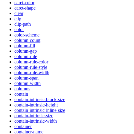
caret-color
caret-shape
clear
clip
clip-path
color
color-scheme
column-count
column-fill
column-gap
column-rule
column-rule-color
column-rule-style
column-rule-width
column-span
column-width
columns
contain
contain-intrinsic-block-size
contain-intrinsic-height
contain-intrinsic-inline-size
contain-intrinsic-size
contain-intrinsic-width
container
container-name