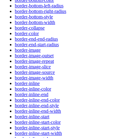
border-bottom-color
border-bottom-left-radius
border-bottom-right-radius
border-bottom-style
border-bottom-width
border-collapse
border-color
border-end-end-radius
border-end-start-radius
border-image
border-image-outset
border-image-repeat
border-image-slice
border-image-source
border-image-width
border-inline
border-inline-color
border-inline-end
border-inline-end-color
border-inline-end-style
border-inline-end-width
border-inline-start
border-inline-start-color
border-inline-start-style
border-inline-start-width