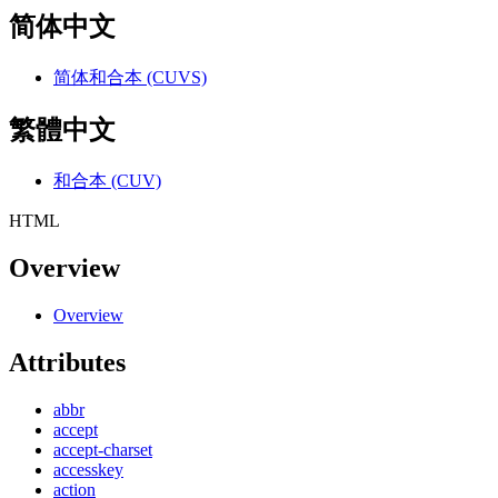
简体中文
简体和合本 (CUVS)
繁體中文
和合本 (CUV)
HTML
Overview
Overview
Attributes
abbr
accept
accept-charset
accesskey
action