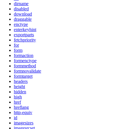
dirname
disabled
download
draggable
enctype
enterkeyhint
exportparts
fetchpriority
for
form
formaction
formenctype
formmethod
formnovalidate
formtarget
headers
height
hidden
high
href
hreflang
http-equiv
id
imagesizes
imagesrcset