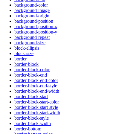
background-color
background-image
background-origin
background-position
background-position-x
background-position-y
background-repeat
background-size
block-ellipsis
block-size
border
border-block
border-block-color
border-block-end
border-block-end-color
border-block-end-style
border-block-end-width
border-block-start
border-block-start-color
border-block-start-style
border-block-start-width
border-block-style
border-block-width
border-bottom