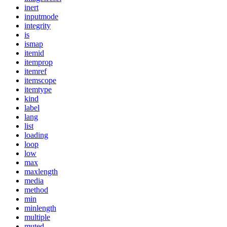
inert
inputmode
integrity
is
ismap
itemid
itemprop
itemref
itemscope
itemtype
kind
label
lang
list
loading
loop
low
max
maxlength
media
method
min
minlength
multiple
muted