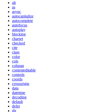
alt
as
async
autocapitalize
autocomplete
autofocus
autoplay
blocking
charset
checked
cite
class
color
cols
colspan
contenteditable
controls
coords
crossorigin
data
datetime
decoding
default
defer
dir