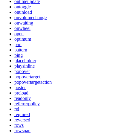
ontimeupdate
ontoggle
onunload
onvolumechange
onwaiting
onwheel
open
optimum
part
pattern
ping
placeholder
playsinline
popover
popovertarget
popovertargetaction
poster
preload
readonly
referrerpolicy
rel
required
reversed
rows
rowspan