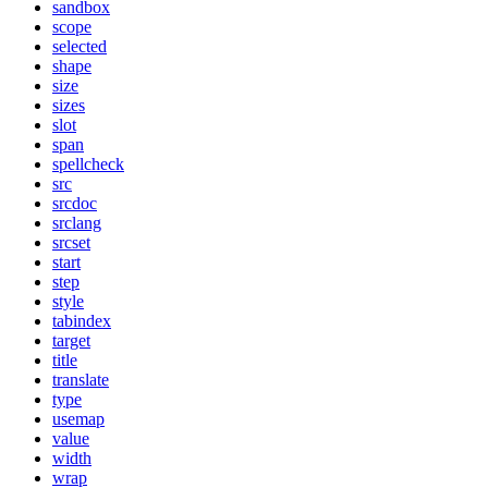
sandbox
scope
selected
shape
size
sizes
slot
span
spellcheck
src
srcdoc
srclang
srcset
start
step
style
tabindex
target
title
translate
type
usemap
value
width
wrap