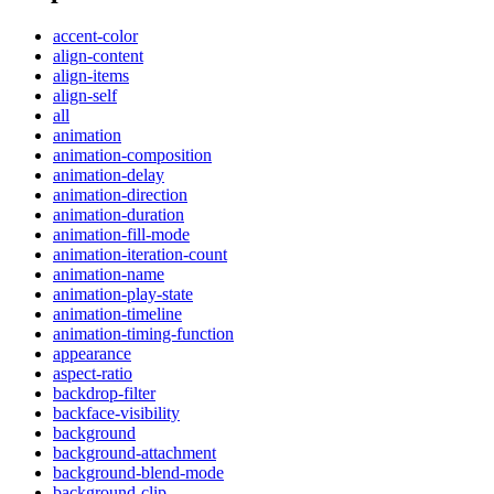
accent-color
align-content
align-items
align-self
all
animation
animation-composition
animation-delay
animation-direction
animation-duration
animation-fill-mode
animation-iteration-count
animation-name
animation-play-state
animation-timeline
animation-timing-function
appearance
aspect-ratio
backdrop-filter
backface-visibility
background
background-attachment
background-blend-mode
background-clip