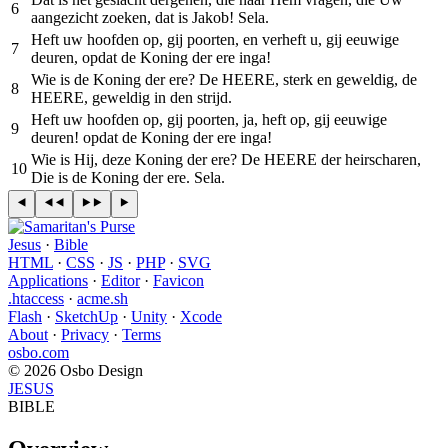
6
aangezicht zoeken, dat is Jakob! Sela.
Heft uw hoofden op, gij poorten, en verheft u, gij eeuwige
7
deuren, opdat de Koning der ere inga!
Wie is de Koning der ere? De HEERE, sterk en geweldig, de
8
HEERE, geweldig in den strijd.
Heft uw hoofden op, gij poorten, ja, heft op, gij eeuwige
9
deuren! opdat de Koning der ere inga!
Wie is Hij, deze Koning der ere? De HEERE der heirscharen,
10
Die is de Koning der ere. Sela.
Jesus
·
Bible
HTML
·
CSS
·
JS
·
PHP
·
SVG
Applications
·
Editor
·
Favicon
.htaccess
·
acme.sh
Flash
·
SketchUp
·
Unity
·
Xcode
About
·
Privacy
·
Terms
osbo.com
© 2026 Osbo Design
JESUS
BIBLE