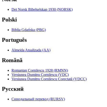
Det Norsk Bibelselskap 1930 (NORSK)
Polski
Biblia Gdańska (PBG)
Português
Almeida Atualizada (AA)
Română
Romanian Cornilescu 1928 (RMNN)
Versiunea Dumitru Cornilescu (VDC)
Versiunea Dumitru Cornilescu Corectată (VDCC)
Pyccкий
Синодальный перевод (RURSV)