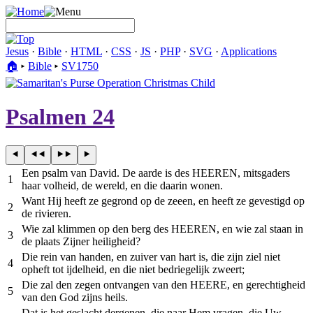
Jesus
·
Bible
·
HTML
·
CSS
·
JS
·
PHP
·
SVG
·
Applications
🏠︎
▸
Bible
▸
SV1750
Psalmen 24
Een psalm van David. De aarde is des HEEREN, mitsgaders
1
haar volheid, de wereld, en die daarin wonen.
Want Hij heeft ze gegrond op de zeeen, en heeft ze gevestigd op
2
de rivieren.
Wie zal klimmen op den berg des HEEREN, en wie zal staan in
3
de plaats Zijner heiligheid?
Die rein van handen, en zuiver van hart is, die zijn ziel niet
4
opheft tot ijdelheid, en die niet bedriegelijk zweert;
Die zal den zegen ontvangen van den HEERE, en gerechtigheid
5
van den God zijns heils.
Dat is het geslacht dergenen, die naar Hem vragen, die Uw