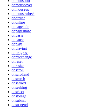
onmouseout
onmouseover
onmouseup
onmousewheel
onoffline
ononline
onpagehide
onpageshow
onpaste
onpause
onplay
onplaying
onprogress
onratechange
onreset
onresize
onscroll
onscrollend
onsearch
onseeked
onseeking
onselect
onstorage
onsubmit
onsuspend