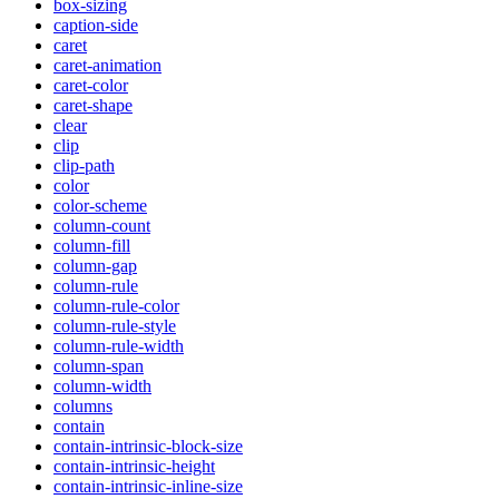
box-sizing
caption-side
caret
caret-animation
caret-color
caret-shape
clear
clip
clip-path
color
color-scheme
column-count
column-fill
column-gap
column-rule
column-rule-color
column-rule-style
column-rule-width
column-span
column-width
columns
contain
contain-intrinsic-block-size
contain-intrinsic-height
contain-intrinsic-inline-size