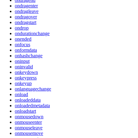
ondragend
ondragenter
ondragleave
ondragover
ondragstart
ondrop
ondurationchange
onended
onfocus
onformdata
onhashchange
oninput
oninvalid
onkeydown
onkeypress
onkeyup
onlanguagechange
onload
onloadeddata
onloadedmetadata
onloadstart
onmousedown
onmouseenter
onmouseleave
onmousemove