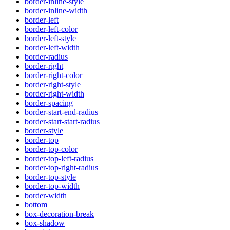
border-inline-style
border-inline-width
border-left
border-left-color
border-left-style
border-left-width
border-radius
border-right
border-right-color
border-right-style
border-right-width
border-spacing
border-start-end-radius
border-start-start-radius
border-style
border-top
border-top-color
border-top-left-radius
border-top-right-radius
border-top-style
border-top-width
border-width
bottom
box-decoration-break
box-shadow