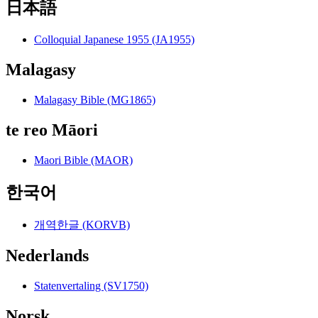
日本語
Colloquial Japanese 1955 (JA1955)
Malagasy
Malagasy Bible (MG1865)
te reo Māori
Maori Bible (MAOR)
한국어
개역한글 (KORVB)
Nederlands
Statenvertaling (SV1750)
Norsk