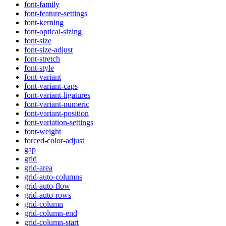
font-family
font-feature-settings
font-kerning
font-optical-sizing
font-size
font-size-adjust
font-stretch
font-style
font-variant
font-variant-caps
font-variant-ligatures
font-variant-numeric
font-variant-position
font-variation-settings
font-weight
forced-color-adjust
gap
grid
grid-area
grid-auto-columns
grid-auto-flow
grid-auto-rows
grid-column
grid-column-end
grid-column-start