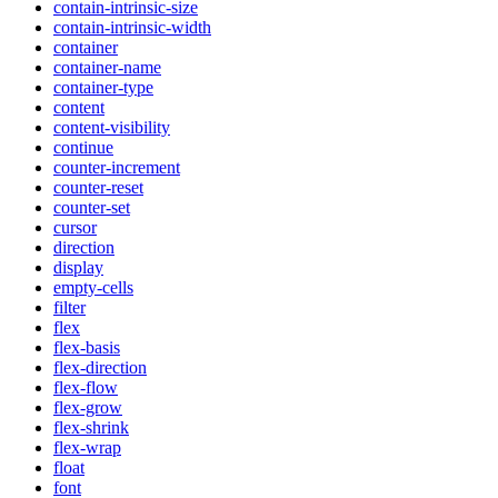
contain-intrinsic-size
contain-intrinsic-width
container
container-name
container-type
content
content-visibility
continue
counter-increment
counter-reset
counter-set
cursor
direction
display
empty-cells
filter
flex
flex-basis
flex-direction
flex-flow
flex-grow
flex-shrink
flex-wrap
float
font