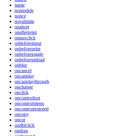
name
nomodule
nonce
novalidate
onabort
onafterprint
onauxclick
onbeforeinput
onbeforeprint
onbeforetoggle
onbeforeunload
onblur
oncancel
oncanplay
oncanplaythrough
onchange
onclick
oncontextlost
oncontextmenu
oncontextrestored
oncopy
oncut
ondblclick
ondrag