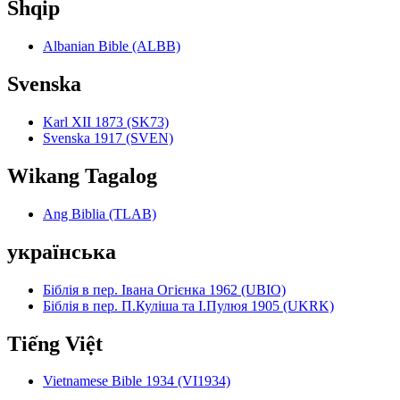
Shqip
Albanian Bible (ALBB)
Svenska
Karl XII 1873 (SK73)
Svenska 1917 (SVEN)
Wikang Tagalog
Ang Biblia (TLAB)
українська
Біблія в пер. Івана Огієнка 1962 (UBIO)
Біблія в пер. П.Куліша та І.Пулюя 1905 (UKRK)
Tiếng Việt
Vietnamese Bible 1934 (VI1934)