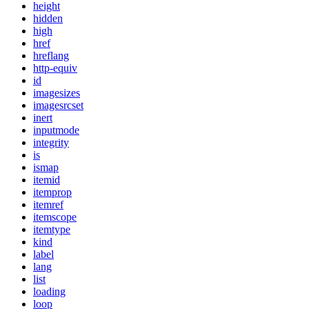
height
hidden
high
href
hreflang
http-equiv
id
imagesizes
imagesrcset
inert
inputmode
integrity
is
ismap
itemid
itemprop
itemref
itemscope
itemtype
kind
label
lang
list
loading
loop