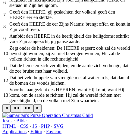
6
sieraad in Zijn heiligdom.
Geeft den HEERE, gij geslachten der volken! geeft den
7
HEERE eer en sterkte.
Geeft den HEERE de eer Zijns Naams; brengt offer, en komt in
8
Zijn voorhoven.
Aanbidt den HEERE in de heerlijkheid des heiligdoms; schrikt
9
voor Zijn aangezicht, gij ganse aarde.
Zegt onder de heidenen: De HEERE regeert; ook zal de wereld
10
bevestigd worden, zij zal niet bewogen worden; Hij zal de
volken richten in alle rechtmatigheid.
Dat de hemelen zich verblijden, en de aarde zich verheuge, dat
11
de zee bruise met haar volheid.
Dat het veld huppele van vreugde met al wat er in is, dat dan al
12
de bomen des wouds juichen.
Voor het aangezicht des HEEREN; want Hij komt, want Hij
13
komt, om de aarde te richten; Hij zal de wereld richten met
gerechtigheid, en de volken met Zijn waarheid.
Jesus
·
Bible
HTML
·
CSS
·
JS
·
PHP
·
SVG
Applications
·
Editor
·
Favicon