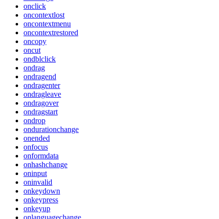
onclick
oncontextlost
oncontextmenu
oncontextrestored
oncopy
oncut
ondblclick
ondrag
ondragend
ondragenter
ondragleave
ondragover
ondragstart
ondrop
ondurationchange
onended
onfocus
onformdata
onhashchange
oninput
oninvalid
onkeydown
onkeypress
onkeyup
onlanguagechange