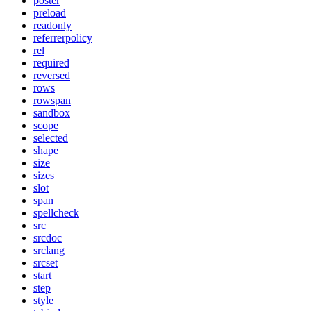
poster
preload
readonly
referrerpolicy
rel
required
reversed
rows
rowspan
sandbox
scope
selected
shape
size
sizes
slot
span
spellcheck
src
srcdoc
srclang
srcset
start
step
style