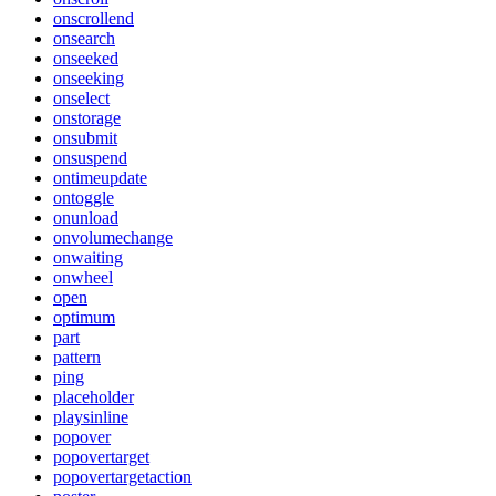
onscrollend
onsearch
onseeked
onseeking
onselect
onstorage
onsubmit
onsuspend
ontimeupdate
ontoggle
onunload
onvolumechange
onwaiting
onwheel
open
optimum
part
pattern
ping
placeholder
playsinline
popover
popovertarget
popovertargetaction