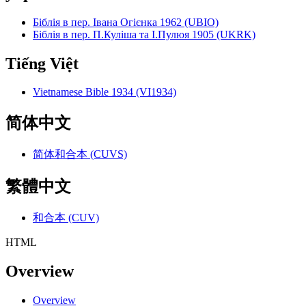
Біблія в пер. Івана Огієнка 1962 (UBIO)
Біблія в пер. П.Куліша та І.Пулюя 1905 (UKRK)
Tiếng Việt
Vietnamese Bible 1934 (VI1934)
简体中文
简体和合本 (CUVS)
繁體中文
和合本 (CUV)
HTML
Overview
Overview