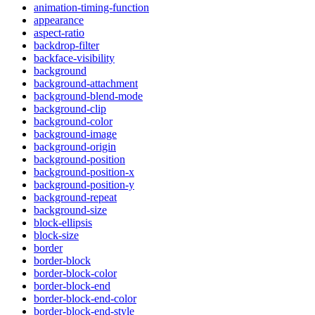
animation-timing-function
appearance
aspect-ratio
backdrop-filter
backface-visibility
background
background-attachment
background-blend-mode
background-clip
background-color
background-image
background-origin
background-position
background-position-x
background-position-y
background-repeat
background-size
block-ellipsis
block-size
border
border-block
border-block-color
border-block-end
border-block-end-color
border-block-end-style