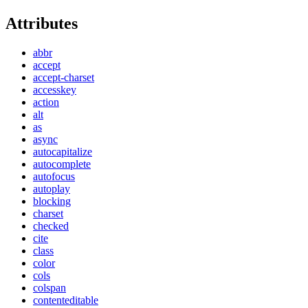
Attributes
abbr
accept
accept-charset
accesskey
action
alt
as
async
autocapitalize
autocomplete
autofocus
autoplay
blocking
charset
checked
cite
class
color
cols
colspan
contenteditable