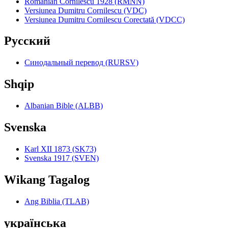
Romanian Cornilescu 1928 (RMNN)
Versiunea Dumitru Cornilescu (VDC)
Versiunea Dumitru Cornilescu Corectată (VDCC)
Pyccкий
Синодальный перевод (RURSV)
Shqip
Albanian Bible (ALBB)
Svenska
Karl XII 1873 (SK73)
Svenska 1917 (SVEN)
Wikang Tagalog
Ang Biblia (TLAB)
українська