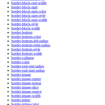
border-block-end-width
border-block-start
border-block-start-color
border-block-start-style
border-block-start-width
border-block-style
border-block-width
border-bottom
border-bottom-color
border-bottom-left-radius
border-bottom-right-radius
border-bottom-style
border-bottom-width
border-collapse
border-color
border-end-end-radius
border-end-start-radius
border-image
border-image-outset
border-image-repeat
border-image-slice
border-image-source
border-image-width
border-inline
border-inline-color