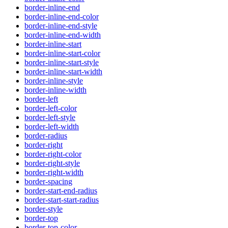
border-inline-end
border-inline-end-color
border-inline-end-style
border-inline-end-width
border-inline-start
border-inline-start-color
border-inline-start-style
border-inline-start-width
border-inline-style
border-inline-width
border-left
border-left-color
border-left-style
border-left-width
border-radius
border-right
border-right-color
border-right-style
border-right-width
border-spacing
border-start-end-radius
border-start-start-radius
border-style
border-top
border-top-color