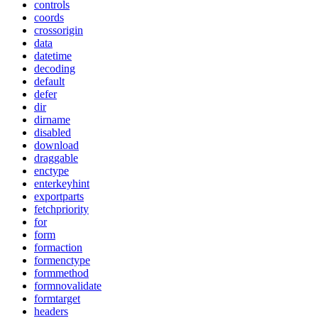
controls
coords
crossorigin
data
datetime
decoding
default
defer
dir
dirname
disabled
download
draggable
enctype
enterkeyhint
exportparts
fetchpriority
for
form
formaction
formenctype
formmethod
formnovalidate
formtarget
headers