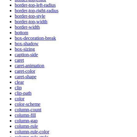
border-top-left-radius
border-top-right-radius
border-top-style
border-top-width
border-width
bottom
box-decoration-break
box-shadow
box-sizing
caption-side
caret
caret-animation
caret-color
caret-shape
clear
clip
clip-path
color
color-scheme
column-count
column-fill
column-gap
column-rule
column-rule-color