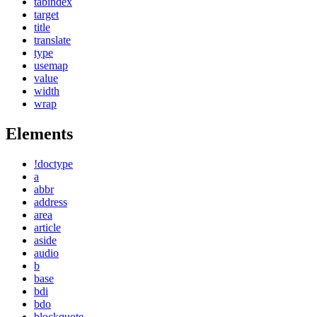
tabindex
target
title
translate
type
usemap
value
width
wrap
Elements
!doctype
a
abbr
address
area
article
aside
audio
b
base
bdi
bdo
blockquote