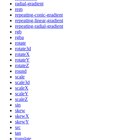
radial-gradient
rem
repeating-conic-gradient
repeating-linear-gradient
repeating-radial-gradient
rgb
rgba
rotate
rotate3d
rotateX
rotateY
rotateZ
round
scale
scale3d
scaleX
scaleY
scaleZ
sin
skew
skewX
skewY
src
tan
translate