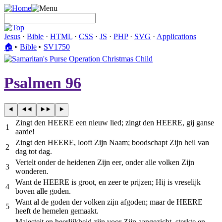
Jesus
·
Bible
·
HTML
·
CSS
·
JS
·
PHP
·
SVG
·
Applications
🏠︎
▸
Bible
▸
SV1750
Psalmen 96
Zingt den HEERE een nieuw lied; zingt den HEERE, gij ganse
1
aarde!
Zingt den HEERE, looft Zijn Naam; boodschapt Zijn heil van
2
dag tot dag.
Vertelt onder de heidenen Zijn eer, onder alle volken Zijn
3
wonderen.
Want de HEERE is groot, en zeer te prijzen; Hij is vreselijk
4
boven alle goden.
Want al de goden der volken zijn afgoden; maar de HEERE
5
heeft de hemelen gemaakt.
Majesteit en heerlijkheid zijn voor Zijn aangezicht, sterkte en