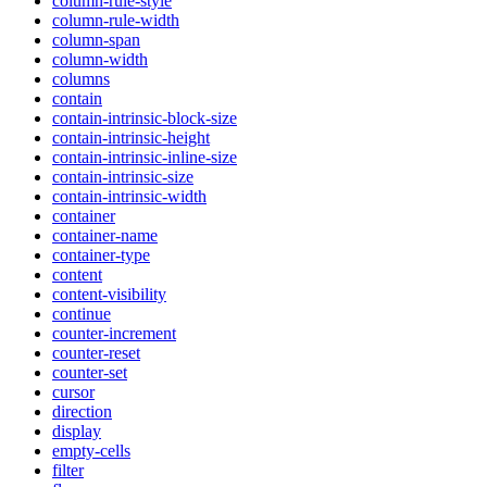
column-rule-style
column-rule-width
column-span
column-width
columns
contain
contain-intrinsic-block-size
contain-intrinsic-height
contain-intrinsic-inline-size
contain-intrinsic-size
contain-intrinsic-width
container
container-name
container-type
content
content-visibility
continue
counter-increment
counter-reset
counter-set
cursor
direction
display
empty-cells
filter