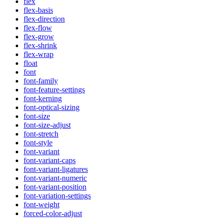
flex
flex-basis
flex-direction
flex-flow
flex-grow
flex-shrink
flex-wrap
float
font
font-family
font-feature-settings
font-kerning
font-optical-sizing
font-size
font-size-adjust
font-stretch
font-style
font-variant
font-variant-caps
font-variant-ligatures
font-variant-numeric
font-variant-position
font-variation-settings
font-weight
forced-color-adjust