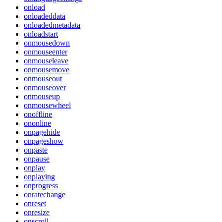
onload
onloadeddata
onloadedmetadata
onloadstart
onmousedown
onmouseenter
onmouseleave
onmousemove
onmouseout
onmouseover
onmouseup
onmousewheel
onoffline
ononline
onpagehide
onpageshow
onpaste
onpause
onplay
onplaying
onprogress
onratechange
onreset
onresize
onscroll