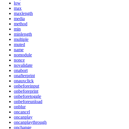
low
max
maxlength
media
method
min
minlength
multiple
muted
name
nomodule
nonce
novalidate
onabort
onafterprint
onauxclick
onbeforeinput
onbeforeprint
onbeforetoggle
onbeforeunload
onblur
oncancel
oncanplay
oncanplaythrough
onchange