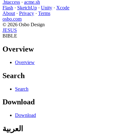
.htaccess
·
acme.sh
Flash
·
SketchUp
·
Unity
·
Xcode
About
·
Privacy
·
Terms
osbo.com
© 2026 Osbo Design
JESUS
BIBLE
Overview
Overview
Search
Search
Download
Download
العربية