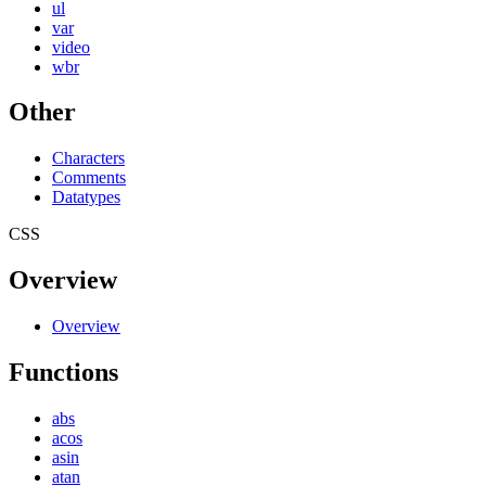
ul
var
video
wbr
Other
Characters
Comments
Datatypes
CSS
Overview
Overview
Functions
abs
acos
asin
atan