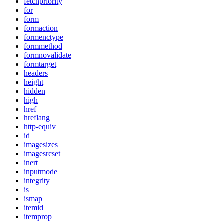
fetchpriority
for
form
formaction
formenctype
formmethod
formnovalidate
formtarget
headers
height
hidden
high
href
hreflang
http-equiv
id
imagesizes
imagesrcset
inert
inputmode
integrity
is
ismap
itemid
itemprop