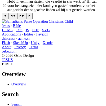
Hebt gij een man gezien, die vaardig in zijn werk is? Hij zal
29
voor het aangezicht der koningen gesteld worden; voor het
aangezicht der ongeachte lieden zal hij niet gesteld worden.
Jesus
·
Bible
HTML
·
CSS
·
JS
·
PHP
·
SVG
Applications
·
Editor
·
Favicon
.htaccess
·
acme.sh
Flash
·
SketchUp
·
Unity
·
Xcode
About
·
Privacy
·
Terms
osbo.com
© 2026 Osbo Design
JESUS
BIBLE
Overview
Overview
Search
Search