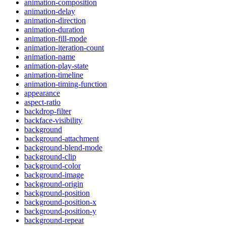
animation-composition
animation-delay
animation-direction
animation-duration
animation-fill-mode
animation-iteration-count
animation-name
animation-play-state
animation-timeline
animation-timing-function
appearance
aspect-ratio
backdrop-filter
backface-visibility
background
background-attachment
background-blend-mode
background-clip
background-color
background-image
background-origin
background-position
background-position-x
background-position-y
background-repeat