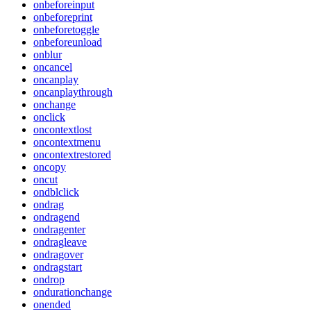
onbeforeinput
onbeforeprint
onbeforetoggle
onbeforeunload
onblur
oncancel
oncanplay
oncanplaythrough
onchange
onclick
oncontextlost
oncontextmenu
oncontextrestored
oncopy
oncut
ondblclick
ondrag
ondragend
ondragenter
ondragleave
ondragover
ondragstart
ondrop
ondurationchange
onended