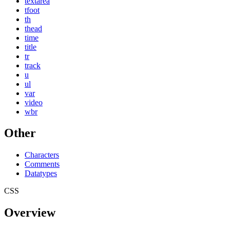
textarea
tfoot
th
thead
time
title
tr
track
u
ul
var
video
wbr
Other
Characters
Comments
Datatypes
CSS
Overview