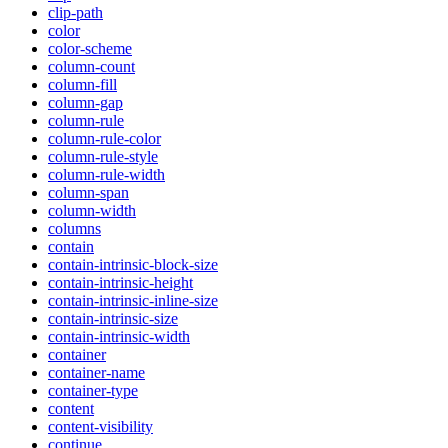
clip-path
color
color-scheme
column-count
column-fill
column-gap
column-rule
column-rule-color
column-rule-style
column-rule-width
column-span
column-width
columns
contain
contain-intrinsic-block-size
contain-intrinsic-height
contain-intrinsic-inline-size
contain-intrinsic-size
contain-intrinsic-width
container
container-name
container-type
content
content-visibility
continue