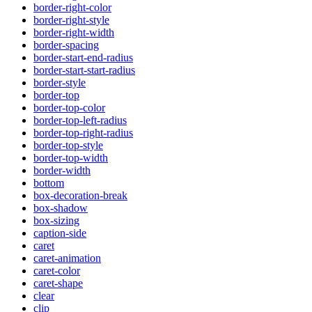
border-right-color
border-right-style
border-right-width
border-spacing
border-start-end-radius
border-start-start-radius
border-style
border-top
border-top-color
border-top-left-radius
border-top-right-radius
border-top-style
border-top-width
border-width
bottom
box-decoration-break
box-shadow
box-sizing
caption-side
caret
caret-animation
caret-color
caret-shape
clear
clip