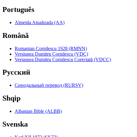
Português
Almeida Atualizada (AA)
Română
Romanian Cornilescu 1928 (RMNN)
Versiunea Dumitru Cornilescu (VDC)
Versiunea Dumitru Cornilescu Corectată (VDCC)
Pyccкий
Синодальный перевод (RURSV)
Shqip
Albanian Bible (ALBB)
Svenska