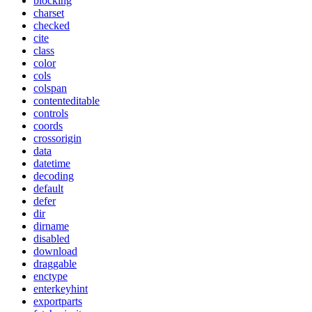
blocking
charset
checked
cite
class
color
cols
colspan
contenteditable
controls
coords
crossorigin
data
datetime
decoding
default
defer
dir
dirname
disabled
download
draggable
enctype
enterkeyhint
exportparts