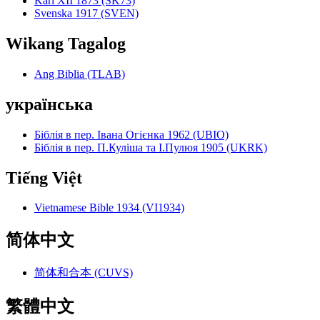
Karl XII 1873 (SK73)
Svenska 1917 (SVEN)
Wikang Tagalog
Ang Biblia (TLAB)
українська
Біблія в пер. Івана Огієнка 1962 (UBIO)
Біблія в пер. П.Куліша та І.Пулюя 1905 (UKRK)
Tiếng Việt
Vietnamese Bible 1934 (VI1934)
简体中文
简体和合本 (CUVS)
繁體中文