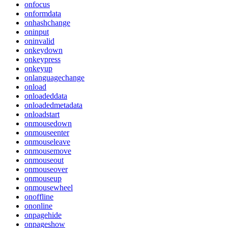
onfocus
onformdata
onhashchange
oninput
oninvalid
onkeydown
onkeypress
onkeyup
onlanguagechange
onload
onloadeddata
onloadedmetadata
onloadstart
onmousedown
onmouseenter
onmouseleave
onmousemove
onmouseout
onmouseover
onmouseup
onmousewheel
onoffline
ononline
onpagehide
onpageshow