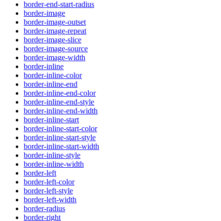
border-end-start-radius
border-image
border-image-outset
border-image-repeat
border-image-slice
border-image-source
border-image-width
border-inline
border-inline-color
border-inline-end
border-inline-end-color
border-inline-end-style
border-inline-end-width
border-inline-start
border-inline-start-color
border-inline-start-style
border-inline-start-width
border-inline-style
border-inline-width
border-left
border-left-color
border-left-style
border-left-width
border-radius
border-right