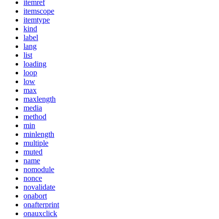
itemref
itemscope
itemtype
kind
label
lang
list
loading
loop
low
max
maxlength
media
method
min
minlength
multiple
muted
name
nomodule
nonce
novalidate
onabort
onafterprint
onauxclick