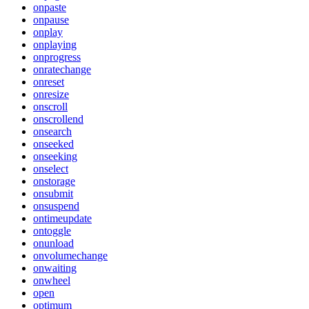
onpaste
onpause
onplay
onplaying
onprogress
onratechange
onreset
onresize
onscroll
onscrollend
onsearch
onseeked
onseeking
onselect
onstorage
onsubmit
onsuspend
ontimeupdate
ontoggle
onunload
onvolumechange
onwaiting
onwheel
open
optimum