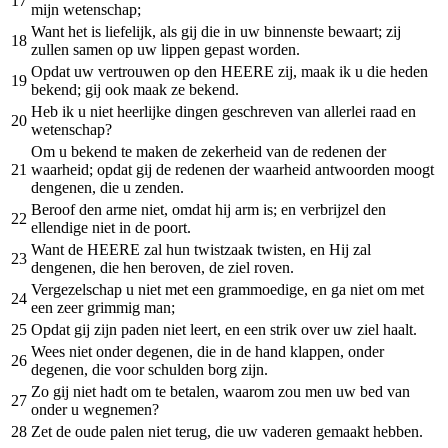
17
mijn wetenschap;
Want het is liefelijk, als gij die in uw binnenste bewaart; zij
18
zullen samen op uw lippen gepast worden.
Opdat uw vertrouwen op den HEERE zij, maak ik u die heden
19
bekend; gij ook maak ze bekend.
Heb ik u niet heerlijke dingen geschreven van allerlei raad en
20
wetenschap?
Om u bekend te maken de zekerheid van de redenen der
21
waarheid; opdat gij de redenen der waarheid antwoorden moogt
dengenen, die u zenden.
Beroof den arme niet, omdat hij arm is; en verbrijzel den
22
ellendige niet in de poort.
Want de HEERE zal hun twistzaak twisten, en Hij zal
23
dengenen, die hen beroven, de ziel roven.
Vergezelschap u niet met een grammoedige, en ga niet om met
24
een zeer grimmig man;
25
Opdat gij zijn paden niet leert, en een strik over uw ziel haalt.
Wees niet onder degenen, die in de hand klappen, onder
26
degenen, die voor schulden borg zijn.
Zo gij niet hadt om te betalen, waarom zou men uw bed van
27
onder u wegnemen?
28
Zet de oude palen niet terug, die uw vaderen gemaakt hebben.