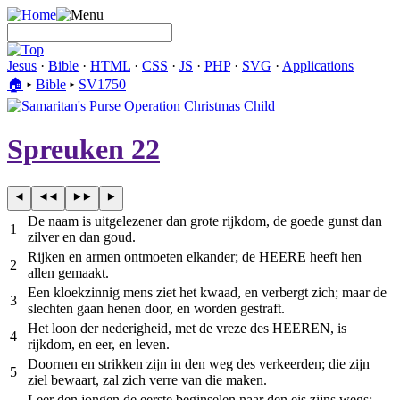
Jesus
·
Bible
·
HTML
·
CSS
·
JS
·
PHP
·
SVG
·
Applications
🏠︎
▸
Bible
▸
SV1750
Spreuken 22
De naam is uitgelezener dan grote rijkdom, de goede gunst dan
1
zilver en dan goud.
Rijken en armen ontmoeten elkander; de HEERE heeft hen
2
allen gemaakt.
Een kloekzinnig mens ziet het kwaad, en verbergt zich; maar de
3
slechten gaan henen door, en worden gestraft.
Het loon der nederigheid, met de vreze des HEEREN, is
4
rijkdom, en eer, en leven.
Doornen en strikken zijn in den weg des verkeerden; die zijn
5
ziel bewaart, zal zich verre van die maken.
Leer den jongen de eerste beginselen naar den eis zijns wegs;