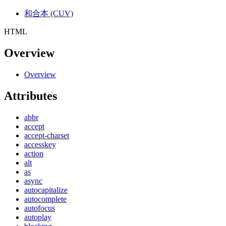
和合本 (CUV)
HTML
Overview
Overview
Attributes
abbr
accept
accept-charset
accesskey
action
alt
as
async
autocapitalize
autocomplete
autofocus
autoplay