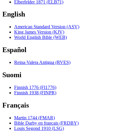
Elberfelder 1871 (ELB71)
English
American Standard Version (ASV)
King James Version (KJV)
World English Bible (WEB)
Español
Reina-Valera Antigua (RVES)
Suomi
Finnish 1776 (FI1776)
Finnish 1938 (FINPR)
Français
Martin 1744 (FMAR)
Bible Darby en français (FRDBY)
Louis Segond 1910 (LSG)