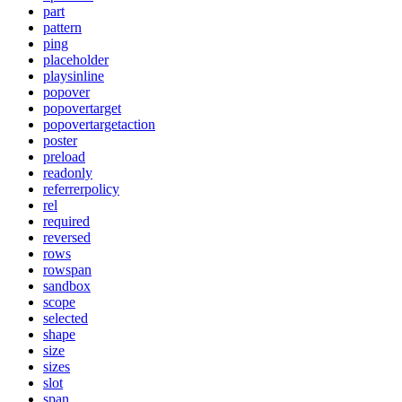
part
pattern
ping
placeholder
playsinline
popover
popovertarget
popovertargetaction
poster
preload
readonly
referrerpolicy
rel
required
reversed
rows
rowspan
sandbox
scope
selected
shape
size
sizes
slot
span