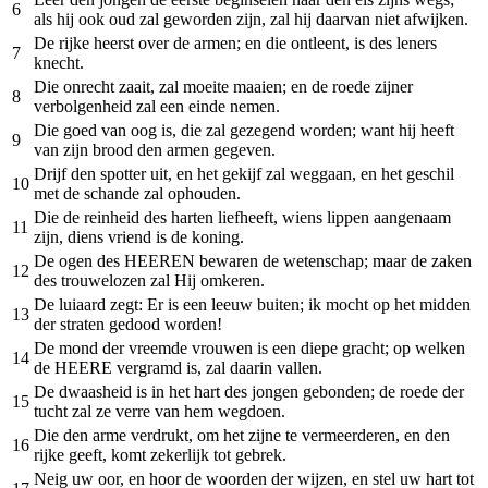
6
als hij ook oud zal geworden zijn, zal hij daarvan niet afwijken.
De rijke heerst over de armen; en die ontleent, is des leners
7
knecht.
Die onrecht zaait, zal moeite maaien; en de roede zijner
8
verbolgenheid zal een einde nemen.
Die goed van oog is, die zal gezegend worden; want hij heeft
9
van zijn brood den armen gegeven.
Drijf den spotter uit, en het gekijf zal weggaan, en het geschil
10
met de schande zal ophouden.
Die de reinheid des harten liefheeft, wiens lippen aangenaam
11
zijn, diens vriend is de koning.
De ogen des HEEREN bewaren de wetenschap; maar de zaken
12
des trouwelozen zal Hij omkeren.
De luiaard zegt: Er is een leeuw buiten; ik mocht op het midden
13
der straten gedood worden!
De mond der vreemde vrouwen is een diepe gracht; op welken
14
de HEERE vergramd is, zal daarin vallen.
De dwaasheid is in het hart des jongen gebonden; de roede der
15
tucht zal ze verre van hem wegdoen.
Die den arme verdrukt, om het zijne te vermeerderen, en den
16
rijke geeft, komt zekerlijk tot gebrek.
Neig uw oor, en hoor de woorden der wijzen, en stel uw hart tot