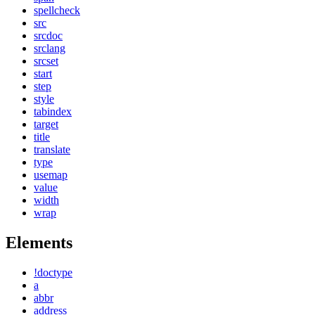
spellcheck
src
srcdoc
srclang
srcset
start
step
style
tabindex
target
title
translate
type
usemap
value
width
wrap
Elements
!doctype
a
abbr
address