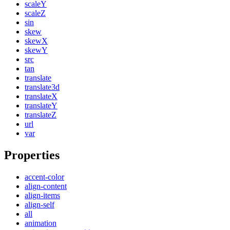
scaleY
scaleZ
sin
skew
skewX
skewY
src
tan
translate
translate3d
translateX
translateY
translateZ
url
var
Properties
accent-color
align-content
align-items
align-self
all
animation