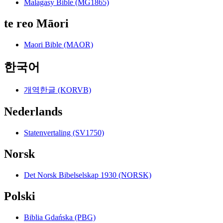
Malagasy Bible (MG1865)
te reo Māori
Maori Bible (MAOR)
한국어
개역한글 (KORVB)
Nederlands
Statenvertaling (SV1750)
Norsk
Det Norsk Bibelselskap 1930 (NORSK)
Polski
Biblia Gdańska (PBG)