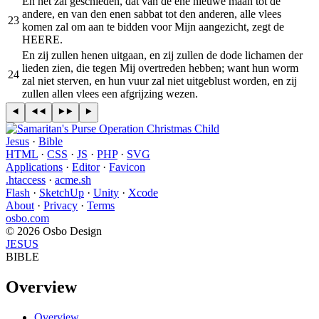
En het zal geschieden, dat van de ene nieuwe maan tot de
andere, en van den enen sabbat tot den anderen, alle vlees
23
komen zal om aan te bidden voor Mijn aangezicht, zegt de
HEERE.
En zij zullen henen uitgaan, en zij zullen de dode lichamen der
lieden zien, die tegen Mij overtreden hebben; want hun worm
24
zal niet sterven, en hun vuur zal niet uitgeblust worden, en zij
zullen allen vlees een afgrijzing wezen.
Jesus
·
Bible
HTML
·
CSS
·
JS
·
PHP
·
SVG
Applications
·
Editor
·
Favicon
.htaccess
·
acme.sh
Flash
·
SketchUp
·
Unity
·
Xcode
About
·
Privacy
·
Terms
osbo.com
© 2026 Osbo Design
JESUS
BIBLE
Overview
Overview