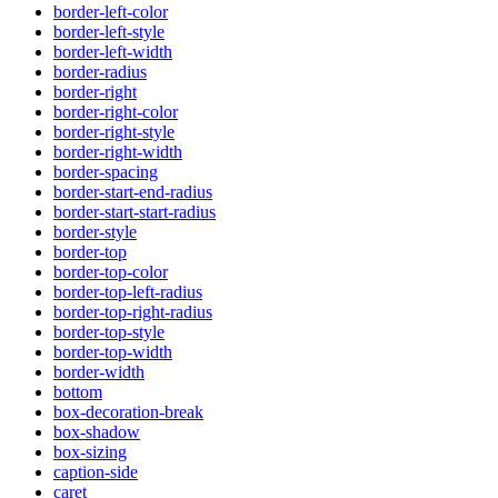
border-left-color
border-left-style
border-left-width
border-radius
border-right
border-right-color
border-right-style
border-right-width
border-spacing
border-start-end-radius
border-start-start-radius
border-style
border-top
border-top-color
border-top-left-radius
border-top-right-radius
border-top-style
border-top-width
border-width
bottom
box-decoration-break
box-shadow
box-sizing
caption-side
caret