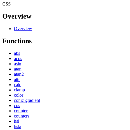
CSS
Overview
Overview
Functions
abs
acos
asin
atan
atan2
attr
calc
clamp
color
conic-gradient
cos
counter
counters
hsl
hsla