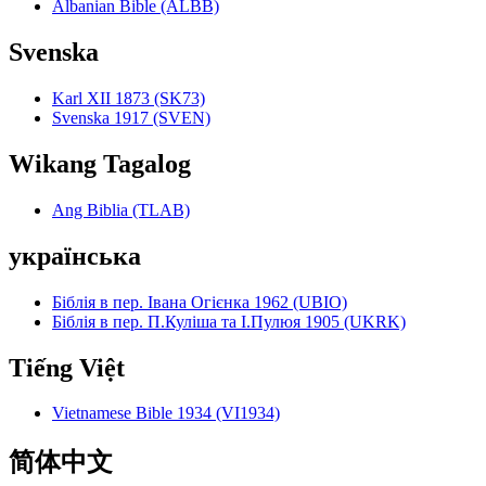
Albanian Bible (ALBB)
Svenska
Karl XII 1873 (SK73)
Svenska 1917 (SVEN)
Wikang Tagalog
Ang Biblia (TLAB)
українська
Біблія в пер. Івана Огієнка 1962 (UBIO)
Біблія в пер. П.Куліша та І.Пулюя 1905 (UKRK)
Tiếng Việt
Vietnamese Bible 1934 (VI1934)
简体中文