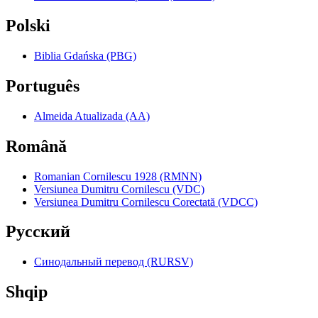
Polski
Biblia Gdańska (PBG)
Português
Almeida Atualizada (AA)
Română
Romanian Cornilescu 1928 (RMNN)
Versiunea Dumitru Cornilescu (VDC)
Versiunea Dumitru Cornilescu Corectată (VDCC)
Pyccкий
Синодальный перевод (RURSV)
Shqip