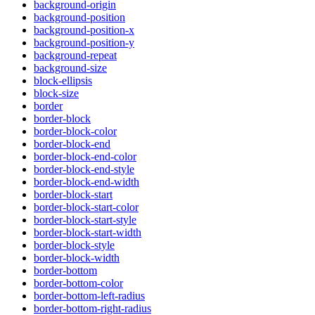
background-origin
background-position
background-position-x
background-position-y
background-repeat
background-size
block-ellipsis
block-size
border
border-block
border-block-color
border-block-end
border-block-end-color
border-block-end-style
border-block-end-width
border-block-start
border-block-start-color
border-block-start-style
border-block-start-width
border-block-style
border-block-width
border-bottom
border-bottom-color
border-bottom-left-radius
border-bottom-right-radius