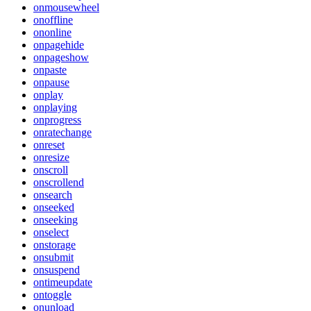
onmousewheel
onoffline
ononline
onpagehide
onpageshow
onpaste
onpause
onplay
onplaying
onprogress
onratechange
onreset
onresize
onscroll
onscrollend
onsearch
onseeked
onseeking
onselect
onstorage
onsubmit
onsuspend
ontimeupdate
ontoggle
onunload