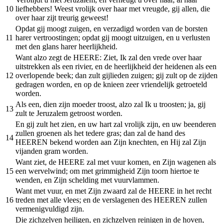
10
liefhebbers! Weest vrolijk over haar met vreugde, gij allen, die
over haar zijt treurig geweest!
Opdat gij moogt zuigen, en verzadigd worden van de borsten
11
harer vertroostingen; opdat gij moogt uitzuigen, en u verlusten
met den glans harer heerlijkheid.
Want alzo zegt de HEERE: Ziet, Ik zal den vrede over haar
uitstrekken als een rivier, en de heerlijkheid der heidenen als een
12
overlopende beek; dan zult gijlieden zuigen; gij zult op de zijden
gedragen worden, en op de knieen zeer vriendelijk getroeteld
worden.
Als een, dien zijn moeder troost, alzo zal Ik u troosten; ja, gij
13
zult te Jeruzalem getroost worden.
En gij zult het zien, en uw hart zal vrolijk zijn, en uw beenderen
zullen groenen als het tedere gras; dan zal de hand des
14
HEEREN bekend worden aan Zijn knechten, en Hij zal Zijn
vijanden gram worden.
Want ziet, de HEERE zal met vuur komen, en Zijn wagenen als
15
een wervelwind; om met grimmigheid Zijn toorn hiertoe te
wenden, en Zijn schelding met vuurvlammen.
Want met vuur, en met Zijn zwaard zal de HEERE in het recht
16
treden met alle vlees; en de verslagenen des HEEREN zullen
vermenigvuldigd zijn.
Die zichzelven heiligen, en zichzelven reinigen in de hoven,