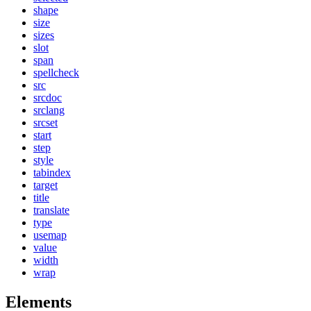
shape
size
sizes
slot
span
spellcheck
src
srcdoc
srclang
srcset
start
step
style
tabindex
target
title
translate
type
usemap
value
width
wrap
Elements