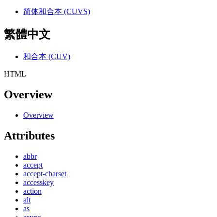
简体和合本 (CUVS)
繁體中文
和合本 (CUV)
HTML
Overview
Overview
Attributes
abbr
accept
accept-charset
accesskey
action
alt
as