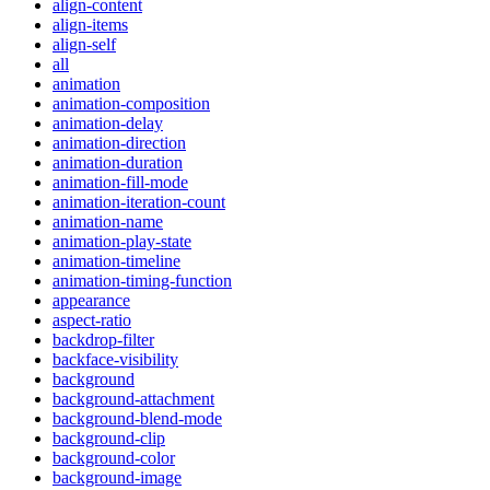
align-content
align-items
align-self
all
animation
animation-composition
animation-delay
animation-direction
animation-duration
animation-fill-mode
animation-iteration-count
animation-name
animation-play-state
animation-timeline
animation-timing-function
appearance
aspect-ratio
backdrop-filter
backface-visibility
background
background-attachment
background-blend-mode
background-clip
background-color
background-image