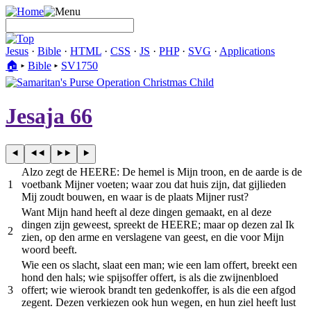
Jesus
·
Bible
·
HTML
·
CSS
·
JS
·
PHP
·
SVG
·
Applications
🏠︎
▸
Bible
▸
SV1750
Jesaja 66
Alzo zegt de HEERE: De hemel is Mijn troon, en de aarde is de
1
voetbank Mijner voeten; waar zou dat huis zijn, dat gijlieden
Mij zoudt bouwen, en waar is de plaats Mijner rust?
Want Mijn hand heeft al deze dingen gemaakt, en al deze
dingen zijn geweest, spreekt de HEERE; maar op dezen zal Ik
2
zien, op den arme en verslagene van geest, en die voor Mijn
woord beeft.
Wie een os slacht, slaat een man; wie een lam offert, breekt een
hond den hals; wie spijsoffer offert, is als die zwijnenbloed
3
offert; wie wierook brandt ten gedenkoffer, is als die een afgod
zegent. Dezen verkiezen ook hun wegen, en hun ziel heeft lust