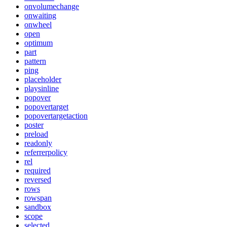
onvolumechange
onwaiting
onwheel
open
optimum
part
pattern
ping
placeholder
playsinline
popover
popovertarget
popovertargetaction
poster
preload
readonly
referrerpolicy
rel
required
reversed
rows
rowspan
sandbox
scope
selected