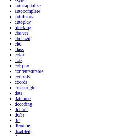
async
autocapitalize
autocomplete
autofocus
autoplay
blocking
charset
checked
cite
class
color
cols
colspan
contenteditable
controls
coords
crossorigin
data
datetime
decoding
default
defer
dir
dirname
disabled