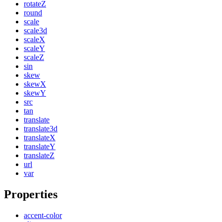
rotateZ
round
scale
scale3d
scaleX
scaleY
scaleZ
sin
skew
skewX
skewY
src
tan
translate
translate3d
translateX
translateY
translateZ
url
var
Properties
accent-color