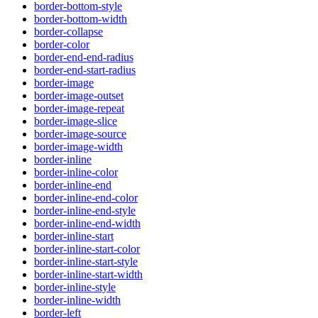
border-bottom-style
border-bottom-width
border-collapse
border-color
border-end-end-radius
border-end-start-radius
border-image
border-image-outset
border-image-repeat
border-image-slice
border-image-source
border-image-width
border-inline
border-inline-color
border-inline-end
border-inline-end-color
border-inline-end-style
border-inline-end-width
border-inline-start
border-inline-start-color
border-inline-start-style
border-inline-start-width
border-inline-style
border-inline-width
border-left