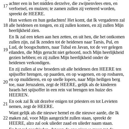
achter een in het midden derzelve, die zwijnenvlees eten, en
17
verfoeisel, en muizen; te zamen zullen zij verteerd worden,
spreekt de HEERE.
Hun werken en hun gedachten! Het komt, dat Ik vergaderen zal
18
alle heidenen en tongen, en zij zullen komen, en zij zullen Mijn
heerlijkheid zien.
En Ik zal een teken aan hen zetten, en uit hen, die het ontkomen
zullen zijn, zal Ik zenden tot de heidenen naar Tarsis, Pul, en
Lud, de boogschutters, naar Tubal en Javan, tot de ver gelegen
19
eilanden, die Mijn gerucht niet gehoord, noch Mijn heerlijkheid
gezien hebben; en zij zullen Mijn heerlijkheid onder de
heidenen verkondigen.
En zij zullen al uw broeders uit alle heidenen den HEERE ten
spijsoffer brengen, op paarden, en op wagenen, en op rosbaren,
en op muildieren, en op snelle lopers, naar Mijn heiligen berg
20
toe, naar Jeruzalem, zegt de HEERE, gelijk als de kinderen
Israels het spijsoffer in een rein vat brengen ten huize des
HEEREN.
En ook zal Ik uit dezelve enigen tot priesters en tot Levieten
21
nemen, zegt de HEERE.
Want gelijk als die nieuwe hemel en die nieuwe aarde, die Ik
22
maken zal, voor Mijn aangezicht zullen staan, spreekt de
HEERE, alzo zal ook ulieder zaad en ulieder naam staan.