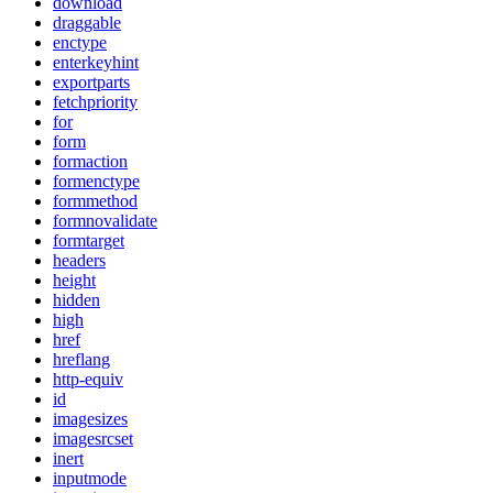
download
draggable
enctype
enterkeyhint
exportparts
fetchpriority
for
form
formaction
formenctype
formmethod
formnovalidate
formtarget
headers
height
hidden
high
href
hreflang
http-equiv
id
imagesizes
imagesrcset
inert
inputmode