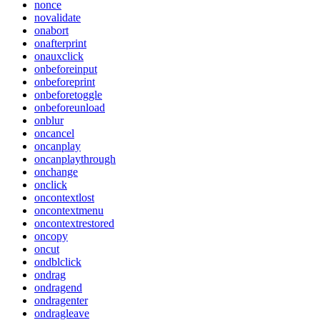
nonce
novalidate
onabort
onafterprint
onauxclick
onbeforeinput
onbeforeprint
onbeforetoggle
onbeforeunload
onblur
oncancel
oncanplay
oncanplaythrough
onchange
onclick
oncontextlost
oncontextmenu
oncontextrestored
oncopy
oncut
ondblclick
ondrag
ondragend
ondragenter
ondragleave