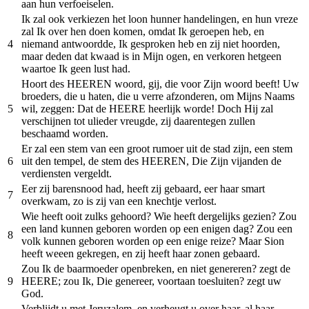
aan hun verfoeiselen.
Ik zal ook verkiezen het loon hunner handelingen, en hun vreze
zal Ik over hen doen komen, omdat Ik geroepen heb, en
4
niemand antwoordde, Ik gesproken heb en zij niet hoorden,
maar deden dat kwaad is in Mijn ogen, en verkoren hetgeen
waartoe Ik geen lust had.
Hoort des HEEREN woord, gij, die voor Zijn woord beeft! Uw
broeders, die u haten, die u verre afzonderen, om Mijns Naams
5
wil, zeggen: Dat de HEERE heerlijk worde! Doch Hij zal
verschijnen tot ulieder vreugde, zij daarentegen zullen
beschaamd worden.
Er zal een stem van een groot rumoer uit de stad zijn, een stem
6
uit den tempel, de stem des HEEREN, Die Zijn vijanden de
verdiensten vergeldt.
Eer zij barensnood had, heeft zij gebaard, eer haar smart
7
overkwam, zo is zij van een knechtje verlost.
Wie heeft ooit zulks gehoord? Wie heeft dergelijks gezien? Zou
een land kunnen geboren worden op een enigen dag? Zou een
8
volk kunnen geboren worden op een enige reize? Maar Sion
heeft weeen gekregen, en zij heeft haar zonen gebaard.
Zou Ik de baarmoeder openbreken, en niet genereren? zegt de
9
HEERE; zou Ik, Die genereer, voortaan toesluiten? zegt uw
God.
Verblijdt u met Jeruzalem, en verheugt u over haar, al haar