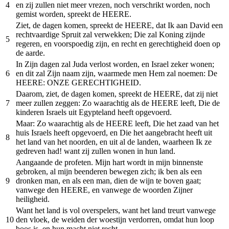
4
en zij zullen niet meer vrezen, noch verschrikt worden, noch
gemist worden, spreekt de HEERE.
Ziet, de dagen komen, spreekt de HEERE, dat Ik aan David een
rechtvaardige Spruit zal verwekken; Die zal Koning zijnde
5
regeren, en voorspoedig zijn, en recht en gerechtigheid doen op
de aarde.
In Zijn dagen zal Juda verlost worden, en Israel zeker wonen;
6
en dit zal Zijn naam zijn, waarmede men Hem zal noemen: De
HEERE: ONZE GERECHTIGHEID.
Daarom, ziet, de dagen komen, spreekt de HEERE, dat zij niet
7
meer zullen zeggen: Zo waarachtig als de HEERE leeft, Die de
kinderen Israels uit Egypteland heeft opgevoerd.
Maar: Zo waarachtig als de HEERE leeft, Die het zaad van het
huis Israels heeft opgevoerd, en Die het aangebracht heeft uit
8
het land van het noorden, en uit al de landen, waarheen Ik ze
gedreven had! want zij zullen wonen in hun land.
Aangaande de profeten. Mijn hart wordt in mijn binnenste
gebroken, al mijn beenderen bewegen zich; ik ben als een
9
dronken man, en als een man, dien de wijn te boven gaat;
vanwege den HEERE, en vanwege de woorden Zijner
heiligheid.
Want het land is vol overspelers, want het land treurt vanwege
10
den vloek, de weiden der woestijn verdorren, omdat hun loop
boos is, en hun macht niet recht.