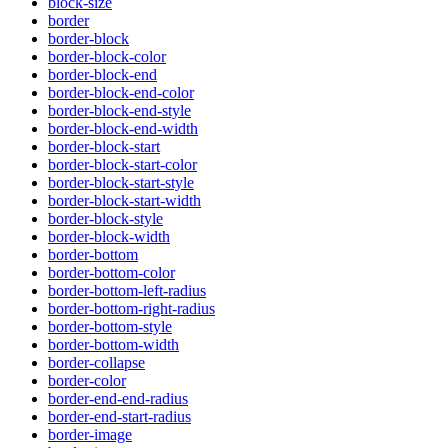
block-size
border
border-block
border-block-color
border-block-end
border-block-end-color
border-block-end-style
border-block-end-width
border-block-start
border-block-start-color
border-block-start-style
border-block-start-width
border-block-style
border-block-width
border-bottom
border-bottom-color
border-bottom-left-radius
border-bottom-right-radius
border-bottom-style
border-bottom-width
border-collapse
border-color
border-end-end-radius
border-end-start-radius
border-image