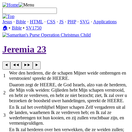
Jesus
·
Bible
·
HTML
·
CSS
·
JS
·
PHP
·
SVG
·
Applications
🏠︎
▸
Bible
▸
SV1750
Jeremia 23
Wee den herderen, die de schapen Mijner weide ombrengen en
1
verstrooien! spreekt de HEERE.
Daarom zegt de HEERE, de God Israels, alzo van de herderen,
die Mijn volk weiden: Gijlieden hebt Mijn schapen verstrooid,
2
en hebt ze verdreven, en hebt ze niet bezocht; ziet, Ik zal over u
bezoeken de boosheid uwer handelingen, spreekt de HEERE.
En Ik zal het overblijfsel Mijner schapen Zelf vergaderen uit al
de landen, waarhenen Ik ze verdreven heb; en Ik zal ze
3
wederbrengen tot hun kooien, en zij zullen vruchtbaar zijn, en
vermenigvuldigen.
En Ik zal herderen over hen verwekken, die ze weiden zullen;