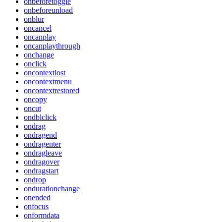
onbeforetoggle
onbeforeunload
onblur
oncancel
oncanplay
oncanplaythrough
onchange
onclick
oncontextlost
oncontextmenu
oncontextrestored
oncopy
oncut
ondblclick
ondrag
ondragend
ondragenter
ondragleave
ondragover
ondragstart
ondrop
ondurationchange
onended
onfocus
onformdata