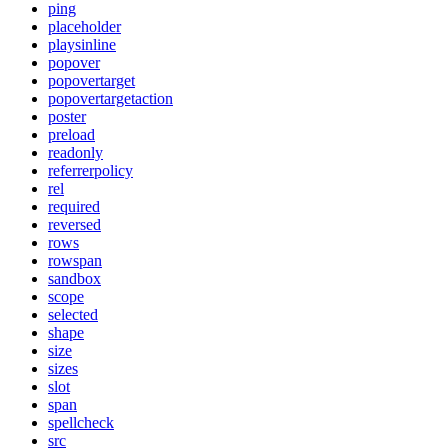
ping
placeholder
playsinline
popover
popovertarget
popovertargetaction
poster
preload
readonly
referrerpolicy
rel
required
reversed
rows
rowspan
sandbox
scope
selected
shape
size
sizes
slot
span
spellcheck
src