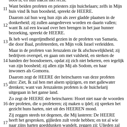
Want beiden profeten en priesters zijn huichelaars; zelfs in Mijn
11
huis vind Ik hun boosheid, spreekt de HEERE.
Daarom zal hun weg hun zijn als zeer gladde plaatsen in de
donkerheid; zij zullen aangedreven worden en daarin vallen;
12
want Ik zal een kwaad over hen brengen in het jaar hunner
bezoeking, spreekt de HEERE.
Ik heb wel ongerijmdheid gezien in de profeten van Samaria,
13
die door Baal, profeteerden, en Mijn volk Israel verleidden.
Maar in de profeten van Jeruzalem zie Ik afschuwelijkheid; zij
bedrijven overspel, en gaan om met valsheid, en sterken de
14
handen der boosdoeners, opdat zij zich niet bekeren, een iegelijk
van zijn boosheid; zij allen zijn Mij als Sodom, en haar
inwoners als Gomorra.
Daarom zegt de HEERE der heirscharen van deze profeten
alzo: Ziet, Ik zal hen met alsem spijzigen, en met gallewater
15
drenken; want van Jeruzalems profeten is de huichelarij
uitgegaan in het ganse land.
Zo zegt de HEERE der heirscharen: Hoort niet naar de woorden
16
der profeten, die u profeteren; zij maken u ijdel; zij spreken het
gezicht huns harten, niet uit des HEEREN mond.
Zij zeggen steeds tot degenen, die Mij lasteren: De HEERE
heeft het gesproken, gijlieden zult vrede hebben; en tot al wie
17
naar zijns harten goeddunken wandelt, zeggen zij: Ulieden zal