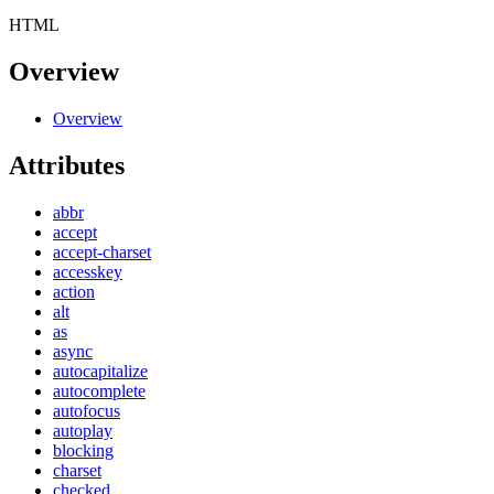
HTML
Overview
Overview
Attributes
abbr
accept
accept-charset
accesskey
action
alt
as
async
autocapitalize
autocomplete
autofocus
autoplay
blocking
charset
checked