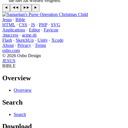
die niet zal worden vergeten.
Jesus
·
Bible
HTML
·
CSS
·
JS
·
PHP
·
SVG
Applications
·
Editor
·
Favicon
.htaccess
·
acme.sh
Flash
·
SketchUp
·
Unity
·
Xcode
About
·
Privacy
·
Terms
osbo.com
© 2026 Osbo Design
JESUS
BIBLE
Overview
Overview
Search
Search
Download