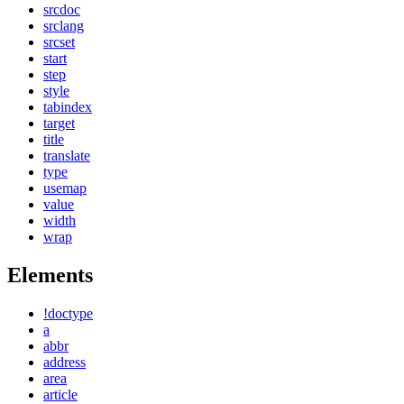
srcdoc
srclang
srcset
start
step
style
tabindex
target
title
translate
type
usemap
value
width
wrap
Elements
!doctype
a
abbr
address
area
article