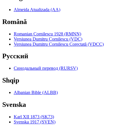
Almeida Atualizada (AA)
Română
Romanian Cornilescu 1928 (RMNN)
Versiunea Dumitru Cornilescu (VDC)
Versiunea Dumitru Cornilescu Corectată (VDCC)
Pyccкий
Синодальный перевод (RURSV)
Shqip
Albanian Bible (ALBB)
Svenska
Karl XII 1873 (SK73)
Svenska 1917 (SVEN)