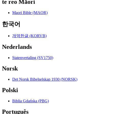
te reo Māori
Maori Bible (MAOR)
한국어
개역한글 (KORVB)
Nederlands
Statenvertaling (SV1750)
Norsk
Det Norsk Bibelselskap 1930 (NORSK)
Polski
Biblia Gdańska (PBG)
Português