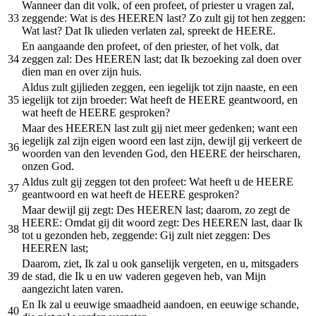
Wanneer dan dit volk, of een profeet, of priester u vragen zal,
33
zeggende: Wat is des HEEREN last? Zo zult gij tot hen zeggen:
Wat last? Dat Ik ulieden verlaten zal, spreekt de HEERE.
En aangaande den profeet, of den priester, of het volk, dat
34
zeggen zal: Des HEEREN last; dat Ik bezoeking zal doen over
dien man en over zijn huis.
Aldus zult gijlieden zeggen, een iegelijk tot zijn naaste, en een
35
iegelijk tot zijn broeder: Wat heeft de HEERE geantwoord, en
wat heeft de HEERE gesproken?
Maar des HEEREN last zult gij niet meer gedenken; want een
iegelijk zal zijn eigen woord een last zijn, dewijl gij verkeert de
36
woorden van den levenden God, den HEERE der heirscharen,
onzen God.
Aldus zult gij zeggen tot den profeet: Wat heeft u de HEERE
37
geantwoord en wat heeft de HEERE gesproken?
Maar dewijl gij zegt: Des HEEREN last; daarom, zo zegt de
HEERE: Omdat gij dit woord zegt: Des HEEREN last, daar Ik
38
tot u gezonden heb, zeggende: Gij zult niet zeggen: Des
HEEREN last;
Daarom, ziet, Ik zal u ook ganselijk vergeten, en u, mitsgaders
39
de stad, die Ik u en uw vaderen gegeven heb, van Mijn
aangezicht laten varen.
En Ik zal u eeuwige smaadheid aandoen, en eeuwige schande,
40