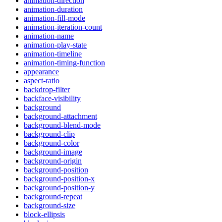
animation-direction
animation-duration
animation-fill-mode
animation-iteration-count
animation-name
animation-play-state
animation-timeline
animation-timing-function
appearance
aspect-ratio
backdrop-filter
backface-visibility
background
background-attachment
background-blend-mode
background-clip
background-color
background-image
background-origin
background-position
background-position-x
background-position-y
background-repeat
background-size
block-ellipsis