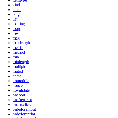
itemtype
kind
label
lang
list
loading
loop
low
max
maxlength
media
method
min
minlength
multiple
muted
name
nomodule
nonce
novalidate
onabort
onafterprint
onauxclick
onbeforeinput
onbeforeprint