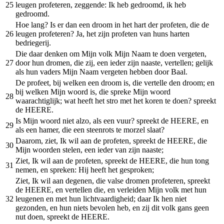
25
leugen profeteren, zeggende: Ik heb gedroomd, ik heb
gedroomd.
Hoe lang? Is er dan een droom in het hart der profeten, die de
26
leugen profeteren? Ja, het zijn profeten van huns harten
bedriegerij.
Die daar denken om Mijn volk Mijn Naam te doen vergeten,
27
door hun dromen, die zij, een ieder zijn naaste, vertellen; gelijk
als hun vaders Mijn Naam vergeten hebben door Baal.
De profeet, bij welken een droom is, die vertelle den droom; en
bij welken Mijn woord is, die spreke Mijn woord
28
waarachtiglijk; wat heeft het stro met het koren te doen? spreekt
de HEERE.
Is Mijn woord niet alzo, als een vuur? spreekt de HEERE, en
29
als een hamer, die een steenrots te morzel slaat?
Daarom, ziet, Ik wil aan de profeten, spreekt de HEERE, die
30
Mijn woorden stelen, een ieder van zijn naaste;
Ziet, Ik wil aan de profeten, spreekt de HEERE, die hun tong
31
nemen, en spreken: Hij heeft het gesproken;
Ziet, Ik wil aan degenen, die valse dromen profeteren, spreekt
de HEERE, en vertellen die, en verleiden Mijn volk met hun
32
leugenen en met hun lichtvaardigheid; daar Ik hen niet
gezonden, en hun niets bevolen heb, en zij dit volk gans geen
nut doen, spreekt de HEERE.