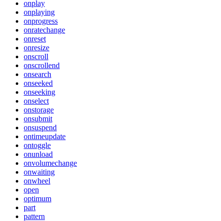
onplay
onplaying
onprogress
onratechange
onreset
onresize
onscroll
onscrollend
onsearch
onseeked
onseeking
onselect
onstorage
onsubmit
onsuspend
ontimeupdate
ontoggle
onunload
onvolumechange
onwaiting
onwheel
open
optimum
part
pattern