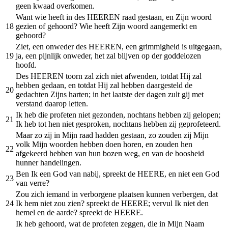
geen kwaad overkomen.
Want wie heeft in des HEEREN raad gestaan, en Zijn woord
18
gezien of gehoord? Wie heeft Zijn woord aangemerkt en
gehoord?
Ziet, een onweder des HEEREN, een grimmigheid is uitgegaan,
19
ja, een pijnlijk onweder, het zal blijven op der goddelozen
hoofd.
Des HEEREN toorn zal zich niet afwenden, totdat Hij zal
hebben gedaan, en totdat Hij zal hebben daargesteld de
20
gedachten Zijns harten; in het laatste der dagen zult gij met
verstand daarop letten.
Ik heb die profeten niet gezonden, nochtans hebben zij gelopen;
21
Ik heb tot hen niet gesproken, nochtans hebben zij geprofeteerd.
Maar zo zij in Mijn raad hadden gestaan, zo zouden zij Mijn
volk Mijn woorden hebben doen horen, en zouden hen
22
afgekeerd hebben van hun bozen weg, en van de boosheid
hunner handelingen.
Ben Ik een God van nabij, spreekt de HEERE, en niet een God
23
van verre?
Zou zich iemand in verborgene plaatsen kunnen verbergen, dat
24
Ik hem niet zou zien? spreekt de HEERE; vervul Ik niet den
hemel en de aarde? spreekt de HEERE.
Ik heb gehoord, wat de profeten zeggen, die in Mijn Naam