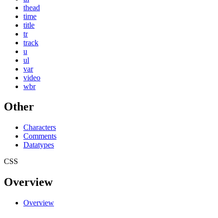
thead
time
title
tr
track
u
ul
var
video
wbr
Other
Characters
Comments
Datatypes
CSS
Overview
Overview