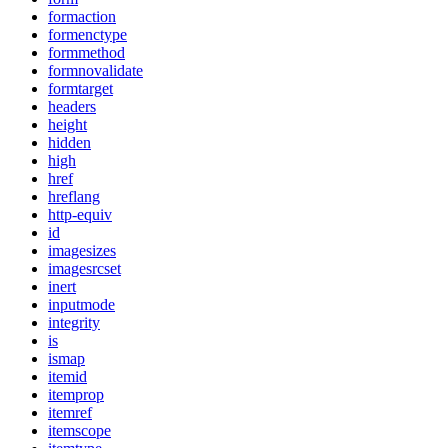
formaction
formenctype
formmethod
formnovalidate
formtarget
headers
height
hidden
high
href
hreflang
http-equiv
id
imagesizes
imagesrcset
inert
inputmode
integrity
is
ismap
itemid
itemprop
itemref
itemscope