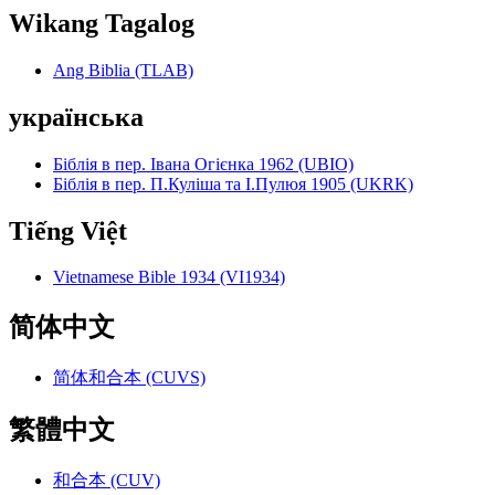
Wikang Tagalog
Ang Biblia (TLAB)
українська
Біблія в пер. Івана Огієнка 1962 (UBIO)
Біблія в пер. П.Куліша та І.Пулюя 1905 (UKRK)
Tiếng Việt
Vietnamese Bible 1934 (VI1934)
简体中文
简体和合本 (CUVS)
繁體中文
和合本 (CUV)