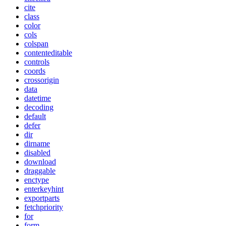
cite
class
color
cols
colspan
contenteditable
controls
coords
crossorigin
data
datetime
decoding
default
defer
dir
dirname
disabled
download
draggable
enctype
enterkeyhint
exportparts
fetchpriority
for
form