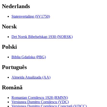
Nederlands
Statenvertaling (SV1750)
Norsk
Det Norsk Bibelselskap 1930 (NORSK)
Polski
Biblia Gdańska (PBG)
Português
Almeida Atualizada (AA)
Română
Romanian Cornilescu 1928 (RMNN)
Versiunea Dumitru Cornilescu (VDC)
Versiunea Dumitru Cornilescu Corectată (VDCC)