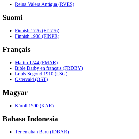
Reina-Valera Antigua (RVES)
Suomi
Finnish 1776 (FI1776)
Finnish 1938 (FINPR)
Français
Martin 1744 (FMAR)
Bible Darby en français (FRDBY)
Louis Segond 1910 (LSG)
Ostervald (OST)
Magyar
Károli 1590 (KAR)
Bahasa Indonesia
Terjemahan Baru (IDBAR)