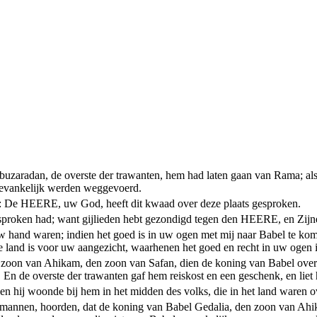
uzaradan, de overste der trawanten, hem had laten gaan van Rama; als 
gevankelijk werden weggevoerd.
hem: De HEERE, uw God, heeft dit kwaad over deze plaats gesproken.
sproken had; want gijlieden hebt gezondigd tegen den HEERE, en Zijne
w hand waren; indien het goed is in uw ogen met mij naar Babel te kome
e land is voor uw aangezicht, waarhenen het goed en recht in uw ogen is
den zoon van Ahikam, den zoon van Safan, dien de koning van Babel over
n. En de overste der trawanten gaf hem reiskost en een geschenk, en lie
n hij woonde bij hem in het midden des volks, die in het land waren o
un mannen, hoorden, dat de koning van Babel Gedalia, den zoon van Ahi