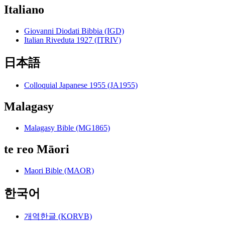
Italiano
Giovanni Diodati Bibbia (IGD)
Italian Riveduta 1927 (ITRIV)
日本語
Colloquial Japanese 1955 (JA1955)
Malagasy
Malagasy Bible (MG1865)
te reo Māori
Maori Bible (MAOR)
한국어
개역한글 (KORVB)