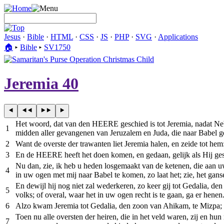
Jesus
·
Bible
·
HTML
·
CSS
·
JS
·
PHP
·
SVG
·
Applications
🏠︎
▸
Bible
▸
SV1750
Jeremia 40
Het woord, dat van den HEERE geschied is tot Jeremia, nadat Neb
1
midden aller gevangenen van Jeruzalem en Juda, die naar Babel 
2
Want de overste der trawanten liet Jeremia halen, en zeide tot 
3
En de HEERE heeft het doen komen, en gedaan, gelijk als Hij ge
Nu dan, zie, ik heb u heden losgemaakt van de ketenen, die aan u
4
in uw ogen met mij naar Babel te komen, zo laat het; zie, het gans
En dewijl hij nog niet zal wederkeren, zo keer gij tot Gedalia, 
5
volks; of overal, waar het in uw ogen recht is te gaan, ga er hene
6
Alzo kwam Jeremia tot Gedalia, den zoon van Ahikam, te Mizpa; e
Toen nu alle oversten der heiren, die in het veld waren, zij en h
7