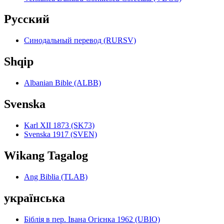
Pyccкий
Синодальный перевод (RURSV)
Shqip
Albanian Bible (ALBB)
Svenska
Karl XII 1873 (SK73)
Svenska 1917 (SVEN)
Wikang Tagalog
Ang Biblia (TLAB)
українська
Біблія в пер. Івана Огієнка 1962 (UBIO)