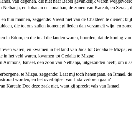
lands, van degenen, die niet naar Babel gevankelijk waren weggevoerd
an Nethanja, en Johanan en Jonathan, de zonen van Kareah, en Seraja, 
 hun mannen, zeggende: Vreest niet van de Chaldeen te dienen; blijft 
aldeen, die tot ons zullen komen; gijlieden dan verzamelt wijn, en zome
 in Edom, en die in al die landen waren, hoorden, dat de koning van Ba
edreven waren, en kwamen in het land van Juda tot Gedalia te Mizpa; e
ie in het veld waren, kwamen tot Gedalia te Mizpa;
eren Ammons, Ismael, den zoon van Nethanja, uitgezonden heeft, om u a
verborgene, te Mizpa, zeggende: Laat mij toch henengaan, en Ismael, 
verstrooid worden, en het overblijfsel van Juda verloren gaan?
n Kareah: Doe deze zaak niet, want gij spreekt vals van Ismael.