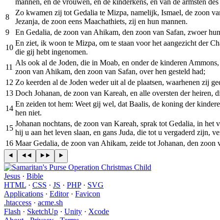
mannen, en de vrouwen, en de kinderkens, en van de armsten des 
Zo kwamen zij tot Gedalia te Mizpa, namelijk, Ismael, de zoon v
8
Jezanja, de zoon eens Maachathiets, zij en hun mannen.
9
En Gedalia, de zoon van Ahikam, den zoon van Safan, zwoer hun en
En ziet, ik woon te Mizpa, om te staan voor het aangezicht der Ch
10
die gij hebt ingenomen.
Als ook al de Joden, die in Moab, en onder de kinderen Ammons, en
11
zoon van Ahikam, den zoon van Safan, over hen gesteld had;
12
Zo keerden al de Joden weder uit al de plaatsen, waarhenen zij g
13
Doch Johanan, de zoon van Kareah, en alle oversten der heiren, d
En zeiden tot hem: Weet gij wel, dat Baalis, de koning der kind
14
hen niet.
Johanan nochtans, de zoon van Kareah, sprak tot Gedalia, in het 
15
hij u aan het leven slaan, en gans Juda, die tot u vergaderd zijn, 
16
Maar Gedalia, de zoon van Ahikam, zeide tot Johanan, den zoon va
Jesus
·
Bible
HTML
·
CSS
·
JS
·
PHP
·
SVG
Applications
·
Editor
·
Favicon
.htaccess
·
acme.sh
Flash
·
SketchUp
·
Unity
·
Xcode