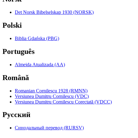
Det Norsk Bibelselskap 1930 (NORSK)
Polski
Biblia Gdańska (PBG)
Português
Almeida Atualizada (AA)
Română
Romanian Cornilescu 1928 (RMNN)
Versiunea Dumitru Cornilescu (VDC)
Versiunea Dumitru Cornilescu Corectată (VDCC)
Pyccкий
Синодальный перевод (RURSV)