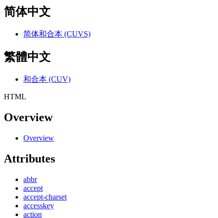
简体中文
简体和合本 (CUVS)
繁體中文
和合本 (CUV)
HTML
Overview
Overview
Attributes
abbr
accept
accept-charset
accesskey
action