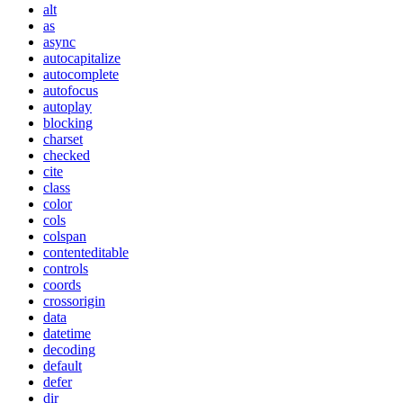
alt
as
async
autocapitalize
autocomplete
autofocus
autoplay
blocking
charset
checked
cite
class
color
cols
colspan
contenteditable
controls
coords
crossorigin
data
datetime
decoding
default
defer
dir