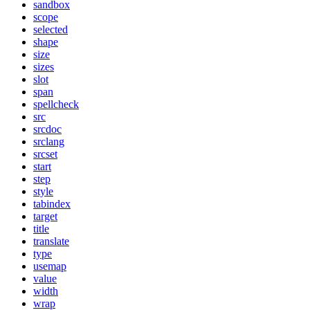
sandbox
scope
selected
shape
size
sizes
slot
span
spellcheck
src
srcdoc
srclang
srcset
start
step
style
tabindex
target
title
translate
type
usemap
value
width
wrap