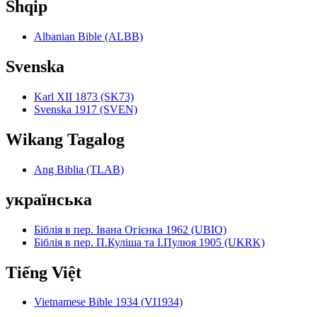
Shqip
Albanian Bible (ALBB)
Svenska
Karl XII 1873 (SK73)
Svenska 1917 (SVEN)
Wikang Tagalog
Ang Biblia (TLAB)
українська
Біблія в пер. Івана Огієнка 1962 (UBIO)
Біблія в пер. П.Куліша та І.Пулюя 1905 (UKRK)
Tiếng Việt
Vietnamese Bible 1934 (VI1934)