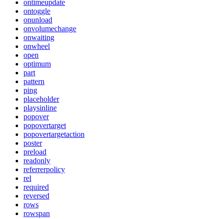
ontimeupdate
ontoggle
onunload
onvolumechange
onwaiting
onwheel
open
optimum
part
pattern
ping
placeholder
playsinline
popover
popovertarget
popovertargetaction
poster
preload
readonly
referrerpolicy
rel
required
reversed
rows
rowspan