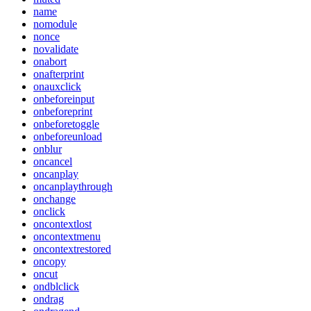
name
nomodule
nonce
novalidate
onabort
onafterprint
onauxclick
onbeforeinput
onbeforeprint
onbeforetoggle
onbeforeunload
onblur
oncancel
oncanplay
oncanplaythrough
onchange
onclick
oncontextlost
oncontextmenu
oncontextrestored
oncopy
oncut
ondblclick
ondrag