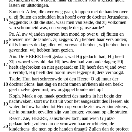
lasten en uitstotingen.
Samech. Allen, die over weg gaan, klappen met de handen over
u, zij fluiten en schudden hun hoofd over de dochter Jeruzalems,
15
zeggende: Is dit die stad, waar men van zeide, dat zij volkomen
van schoonheid was, een vreugde der ganse aarde?
Pe. Al uw vijanden sperren hun mond op over u, zij fluiten en
knersen met de tanden, zij zeggen: Wij hebben haar verslonden;
16
dit is immers de dag, dien wij verwacht hebben, wij hebben hem
gevonden, wij hebben hem gezien.
Ain. De HEERE heeft gedaan, wat Hij gedacht had, Hij heeft
Zijn woord vervuld, dat Hij bevolen had van oude dagen; Hij
17
heeft afgebroken en niet gespaard; en Hij heeft den vijand over
u verblijd, Hij heeft den hoorn uwer tegenpartijders verhoogd.
Tsade. Hun hart schreeuwde tot den Heere: O gij muur der
18
dochter Sions, laat dag en nacht tranen afvlieten als een beek;
geef uzelve geen rust, uw oogappel houde niet op!
Koph. Maak u op, maak geschrei des nachts in het begin der
nachtwaken, stort uw hart uit voor het aangezicht des Heeren als
19
water; hef uw handen tot Hem op voor de ziel uwer kinderkens,
die in onmacht gevallen zijn van honger, vooraan op alle straten.
Resch. Zie, HEERE, aanschouw toch, aan wien Gij alzo
gedaan hebt; zullen dan de vrouwen haar vrucht eten, de
20
kinderkens, die men op de handen draagt? Zullen dan de profeet