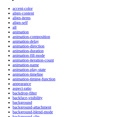
accent-color
align-content
align-items
align-self
all
animation
animation-composition
animation-delay
animation-direction
animation-duration
animation-fill-mode
animation-iteration-count
animation-name
animation-play-state
animation-timeline
animation-timing-function
appearance
aspect-ratio
backdrop-filter
backface-visibility
background
background-attachment
background-blend-mode
background-clip