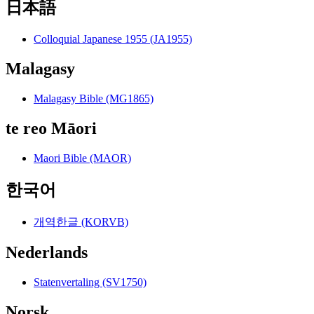
日本語
Colloquial Japanese 1955 (JA1955)
Malagasy
Malagasy Bible (MG1865)
te reo Māori
Maori Bible (MAOR)
한국어
개역한글 (KORVB)
Nederlands
Statenvertaling (SV1750)
Norsk