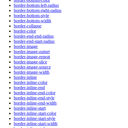
border-bottom-color
border-bottom-left-radius
border-bottom-right-radius
border-bottom-style
border-bottom-width
border-collapse
border-color
border-end-end-radius
border-end-start-radius
border-image
border-image-outset
border-image-repeat
border-image-slice
border-image-source
border-image-width
border-inline
border-inline-color
border-inline-end
border-inline-end-color
border-inline-end-style
border-inline-end-width
border-inline-start
border-inline-start-color
border-inline-start-style
border-inline-start-width