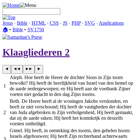
Jesus
·
Bible
·
HTML
·
CSS
·
JS
·
PHP
·
SVG
·
Applications
🏠︎
▸
Bible
▸
SV1750
Klaagliederen 2
Aleph. Hoe heeft de Heere de dochter Sions in Zijn toorn
bewolkt? Hij heeft de heerlijkheid van Israel van den hemel op
1
de aarde nedergeworpen; en Hij heeft aan de voetbank Zijner
voeten niet gedacht in den dag Zijns toorns.
Beth. De Heere heeft al de woningen Jakobs verslonden, en
heeft ze niet verschoond; Hij heeft de vastigheden der dochter
2
van Juda afgebroken in Zijn verbolgenheid, Hij heeft gemaakt,
dat zij de aarde raken; Hij heeft het koninkrijk en deszelfs
vorsten ontheiligd.
Gimel. Hij heeft, in ontsteking des toorns, den gehelen hoorn
Israels afgehouwen; Hij heeft Zijn rechterhand achterwaarts
3