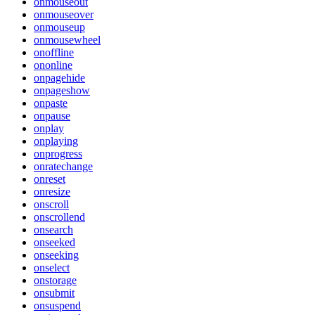
onmouseout
onmouseover
onmouseup
onmousewheel
onoffline
ononline
onpagehide
onpageshow
onpaste
onpause
onplay
onplaying
onprogress
onratechange
onreset
onresize
onscroll
onscrollend
onsearch
onseeked
onseeking
onselect
onstorage
onsubmit
onsuspend