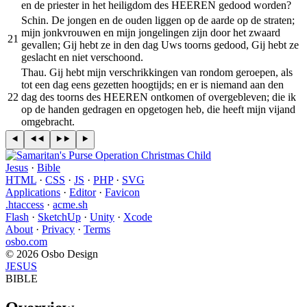
en de priester in het heiligdom des HEEREN gedood worden?
Schin. De jongen en de ouden liggen op de aarde op de straten;
mijn jonkvrouwen en mijn jongelingen zijn door het zwaard
21
gevallen; Gij hebt ze in den dag Uws toorns gedood, Gij hebt ze
geslacht en niet verschoond.
Thau. Gij hebt mijn verschrikkingen van rondom geroepen, als
tot een dag eens gezetten hoogtijds; en er is niemand aan den
22
dag des toorns des HEEREN ontkomen of overgebleven; die ik
op de handen gedragen en opgetogen heb, die heeft mijn vijand
omgebracht.
Jesus
·
Bible
HTML
·
CSS
·
JS
·
PHP
·
SVG
Applications
·
Editor
·
Favicon
.htaccess
·
acme.sh
Flash
·
SketchUp
·
Unity
·
Xcode
About
·
Privacy
·
Terms
osbo.com
© 2026 Osbo Design
JESUS
BIBLE