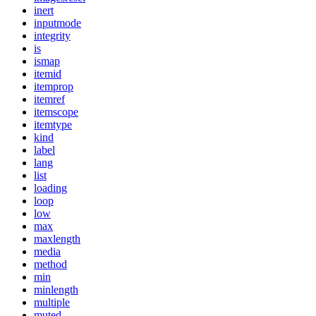
inert
inputmode
integrity
is
ismap
itemid
itemprop
itemref
itemscope
itemtype
kind
label
lang
list
loading
loop
low
max
maxlength
media
method
min
minlength
multiple
muted