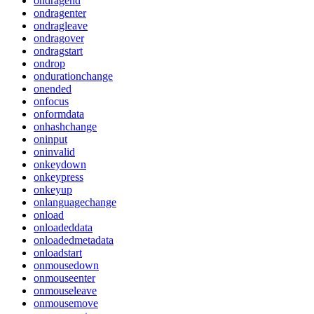
ondragend
ondragenter
ondragleave
ondragover
ondragstart
ondrop
ondurationchange
onended
onfocus
onformdata
onhashchange
oninput
oninvalid
onkeydown
onkeypress
onkeyup
onlanguagechange
onload
onloadeddata
onloadedmetadata
onloadstart
onmousedown
onmouseenter
onmouseleave
onmousemove