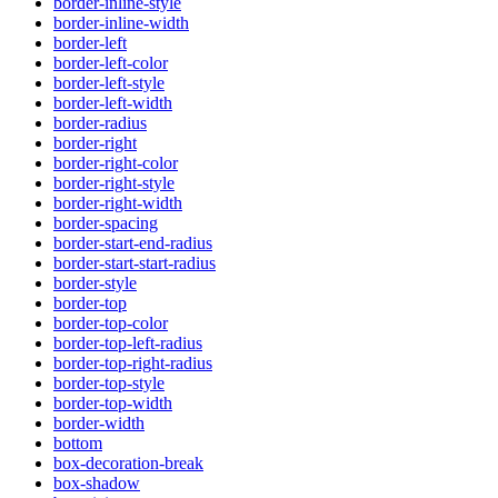
border-inline-style
border-inline-width
border-left
border-left-color
border-left-style
border-left-width
border-radius
border-right
border-right-color
border-right-style
border-right-width
border-spacing
border-start-end-radius
border-start-start-radius
border-style
border-top
border-top-color
border-top-left-radius
border-top-right-radius
border-top-style
border-top-width
border-width
bottom
box-decoration-break
box-shadow