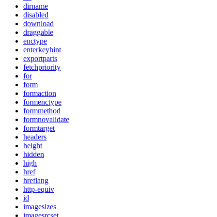
dirname
disabled
download
draggable
enctype
enterkeyhint
exportparts
fetchpriority
for
form
formaction
formenctype
formmethod
formnovalidate
formtarget
headers
height
hidden
high
href
hreflang
http-equiv
id
imagesizes
imagesrcset