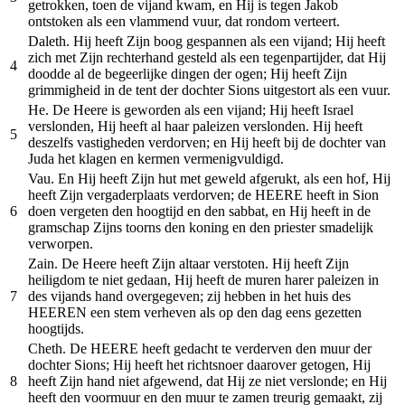
getrokken, toen de vijand kwam, en Hij is tegen Jakob
ontstoken als een vlammend vuur, dat rondom verteert.
Daleth. Hij heeft Zijn boog gespannen als een vijand; Hij heeft
zich met Zijn rechterhand gesteld als een tegenpartijder, dat Hij
4
doodde al de begeerlijke dingen der ogen; Hij heeft Zijn
grimmigheid in de tent der dochter Sions uitgestort als een vuur.
He. De Heere is geworden als een vijand; Hij heeft Israel
verslonden, Hij heeft al haar paleizen verslonden. Hij heeft
5
deszelfs vastigheden verdorven; en Hij heeft bij de dochter van
Juda het klagen en kermen vermenigvuldigd.
Vau. En Hij heeft Zijn hut met geweld afgerukt, als een hof, Hij
heeft Zijn vergaderplaats verdorven; de HEERE heeft in Sion
6
doen vergeten den hoogtijd en den sabbat, en Hij heeft in de
gramschap Zijns toorns den koning en den priester smadelijk
verworpen.
Zain. De Heere heeft Zijn altaar verstoten. Hij heeft Zijn
heiligdom te niet gedaan, Hij heeft de muren harer paleizen in
7
des vijands hand overgegeven; zij hebben in het huis des
HEEREN een stem verheven als op den dag eens gezetten
hoogtijds.
Cheth. De HEERE heeft gedacht te verderven den muur der
dochter Sions; Hij heeft het richtsnoer daarover getogen, Hij
8
heeft Zijn hand niet afgewend, dat Hij ze niet verslonde; en Hij
heeft den voormuur en den muur te zamen treurig gemaakt, zij