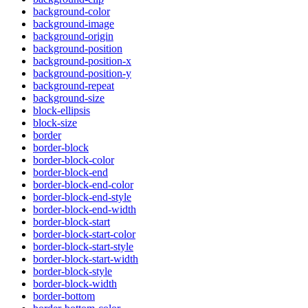
background-color
background-image
background-origin
background-position
background-position-x
background-position-y
background-repeat
background-size
block-ellipsis
block-size
border
border-block
border-block-color
border-block-end
border-block-end-color
border-block-end-style
border-block-end-width
border-block-start
border-block-start-color
border-block-start-style
border-block-start-width
border-block-style
border-block-width
border-bottom