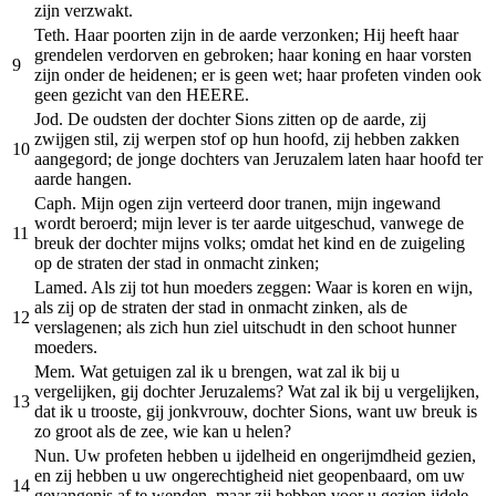
zijn verzwakt.
Teth. Haar poorten zijn in de aarde verzonken; Hij heeft haar
grendelen verdorven en gebroken; haar koning en haar vorsten
9
zijn onder de heidenen; er is geen wet; haar profeten vinden ook
geen gezicht van den HEERE.
Jod. De oudsten der dochter Sions zitten op de aarde, zij
zwijgen stil, zij werpen stof op hun hoofd, zij hebben zakken
10
aangegord; de jonge dochters van Jeruzalem laten haar hoofd ter
aarde hangen.
Caph. Mijn ogen zijn verteerd door tranen, mijn ingewand
wordt beroerd; mijn lever is ter aarde uitgeschud, vanwege de
11
breuk der dochter mijns volks; omdat het kind en de zuigeling
op de straten der stad in onmacht zinken;
Lamed. Als zij tot hun moeders zeggen: Waar is koren en wijn,
als zij op de straten der stad in onmacht zinken, als de
12
verslagenen; als zich hun ziel uitschudt in den schoot hunner
moeders.
Mem. Wat getuigen zal ik u brengen, wat zal ik bij u
vergelijken, gij dochter Jeruzalems? Wat zal ik bij u vergelijken,
13
dat ik u trooste, gij jonkvrouw, dochter Sions, want uw breuk is
zo groot als de zee, wie kan u helen?
Nun. Uw profeten hebben u ijdelheid en ongerijmdheid gezien,
en zij hebben u uw ongerechtigheid niet geopenbaard, om uw
14
gevangenis af te wenden, maar zij hebben voor u gezien ijdele