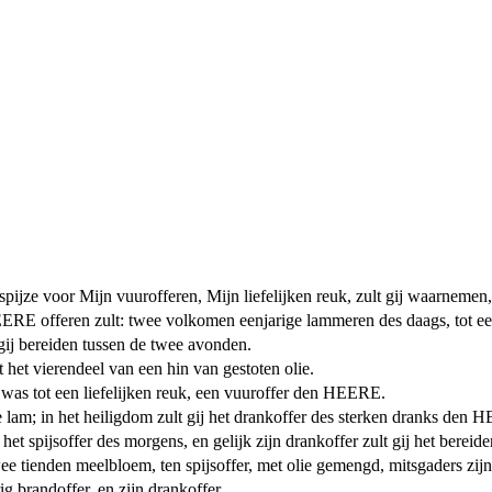
pijze voor Mijn vuurofferen, Mijn liefelijken reuk, zult gij waarnemen, 
 HEERE offeren zult: twee volkomen eenjarige lammeren des daags, tot ee
 gij bereiden tussen de twee avonden.
 het vierendeel van een hin van gestoten olie.
d was tot een liefelijken reuk, een vuuroffer den HEERE.
ne lam; in het heiligdom zult gij het drankoffer des sterken dranks den
het spijsoffer des morgens, en gelijk zijn drankoffer zult gij het berei
tienden meelbloem, ten spijsoffer, met olie gemengd, mitsgaders zijn
g brandoffer, en zijn drankoffer.