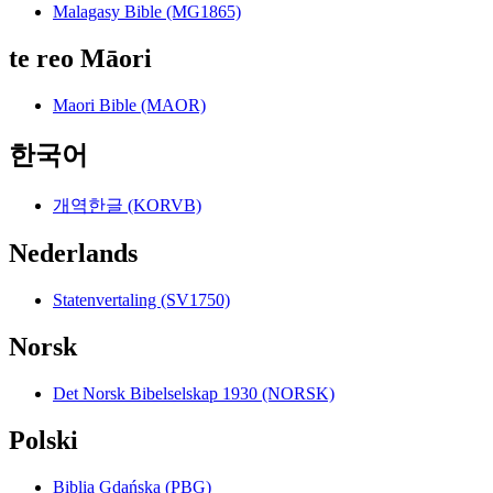
Malagasy Bible (MG1865)
te reo Māori
Maori Bible (MAOR)
한국어
개역한글 (KORVB)
Nederlands
Statenvertaling (SV1750)
Norsk
Det Norsk Bibelselskap 1930 (NORSK)
Polski
Biblia Gdańska (PBG)