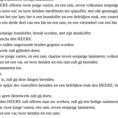
EERE offeren: twee jonge varren, en een ram, zeven volkomen eenjarig
n enen var; en twee tienden meelbloem ten spijsoffer, met olie gemengd,
tot het ene lam; het is een brandoffer tot een liefelijken reuk, een vuu
en een derde deel van een hin tot een ram, en een vierendeel van een hin
durige brandoffer, bereid worden, met zijn drankoffer.
t pascha den HEERE.
gen zullen ongezuurde broden gegeten worden.
werk zult gijlieden doen;
ee jonge varren, en een ram, daartoe zeven eenjarige lammeren; volkome
n tot een var, en twee tienden tot een ram zult gij bereiden.
 lammeren toe.
n.
s, zult gij deze dingen bereiden.
e spijze des vuuroffers bereiden tot een liefelijken reuk den HEERE; b
 geen dienstwerk zult gij doen.
fer den HEERE zult offeren naar uw werken, zult gij een heilige samenro
en: twee jonge varren, een ram, zeven eenjarige lammeren;
ot een var, twee tienden tot een ram;