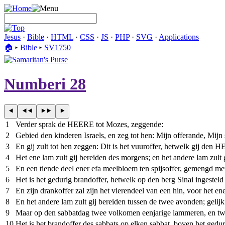
Jesus
·
Bible
·
HTML
·
CSS
·
JS
·
PHP
·
SVG
·
Applications
🏠︎
▸
Bible
▸
SV1750
Numberi 28
1
Verder sprak de HEERE tot Mozes, zeggende:
2
Gebied den kinderen Israels, en zeg tot hen: Mijn offerande, Mijn s
3
En gij zult tot hen zeggen: Dit is het vuuroffer, hetwelk gij den
4
Het ene lam zult gij bereiden des morgens; en het andere lam zult
5
En een tiende deel ener efa meelbloem ten spijsoffer, gemengd met
6
Het is het gedurig brandoffer, hetwelk op den berg Sinai ingestel
7
En zijn drankoffer zal zijn het vierendeel van een hin, voor het e
8
En het andere lam zult gij bereiden tussen de twee avonden; gelijk 
9
Maar op den sabbatdag twee volkomen eenjarige lammeren, en twee 
10
Het is het brandoffer des sabbats op elken sabbat, boven het geduri