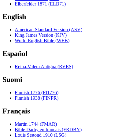
Elberfelder 1871 (ELB71)
English
American Standard Version (ASV)
King James Version (KJV)
World English Bible (WEB)
Español
Reina-Valera Antigua (RVES)
Suomi
Finnish 1776 (FI1776)
Finnish 1938 (FINPR)
Français
Martin 1744 (FMAR)
Bible Darby en français (FRDBY)
Louis Segond 1910 (LSG)