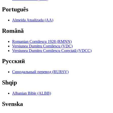
Português
Almeida Atualizada (AA)
Română
Romanian Cornilescu 1928 (RMNN)
Versiunea Dumitru Cornilescu (VDC)
Versiunea Dumitru Cornilescu Corectată (VDCC)
Pyccкий
Синодальный перевод (RURSV)
Shqip
Albanian Bible (ALBB)
Svenska