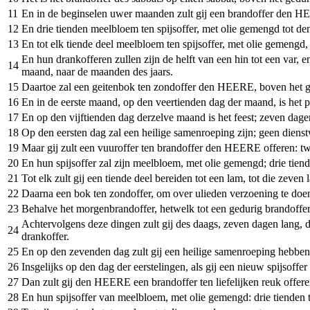
11
En in de beginselen uwer maanden zult gij een brandoffer den H
12
En drie tienden meelbloem ten spijsoffer, met olie gemengd tot de
13
En tot elk tiende deel meelbloem ten spijsoffer, met olie gemengd, 
En hun drankofferen zullen zijn de helft van een hin tot een var, 
14
maand, naar de maanden des jaars.
15
Daartoe zal een geitenbok ten zondoffer den HEERE, boven het ge
16
En in de eerste maand, op den veertienden dag der maand, is he
17
En op den vijftienden dag derzelve maand is het feest; zeven da
18
Op den eersten dag zal een heilige samenroeping zijn; geen dienst
19
Maar gij zult een vuuroffer ten brandoffer den HEERE offeren: tw
20
En hun spijsoffer zal zijn meelbloem, met olie gemengd; drie tiende
21
Tot elk zult gij een tiende deel bereiden tot een lam, tot die zeven
22
Daarna een bok ten zondoffer, om over ulieden verzoening te doe
23
Behalve het morgenbrandoffer, hetwelk tot een gedurig brandoffer i
Achtervolgens deze dingen zult gij des daags, zeven dagen lang, d
24
drankoffer.
25
En op den zevenden dag zult gij een heilige samenroeping hebben;
26
Insgelijks op den dag der eerstelingen, als gij een nieuw spijsof
27
Dan zult gij den HEERE een brandoffer ten liefelijken reuk offer
28
En hun spijsoffer van meelbloem, met olie gemengd: drie tienden t