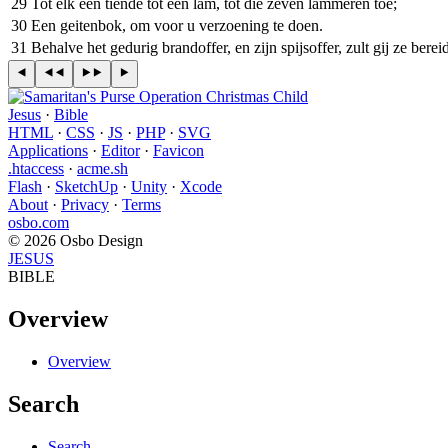
29
Tot elk een tiende tot een lam, tot die zeven lammeren toe;
30
Een geitenbok, om voor u verzoening te doen.
31
Behalve het gedurig brandoffer, en zijn spijsoffer, zult gij ze ber
Jesus
·
Bible
HTML
·
CSS
·
JS
·
PHP
·
SVG
Applications
·
Editor
·
Favicon
.htaccess
·
acme.sh
Flash
·
SketchUp
·
Unity
·
Xcode
About
·
Privacy
·
Terms
osbo.com
© 2026 Osbo Design
JESUS
BIBLE
Overview
Overview
Search
Search