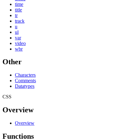
time
title
tr
track
u
ul
var
video
wbr
Other
Characters
Comments
Datatypes
CSS
Overview
Overview
Functions