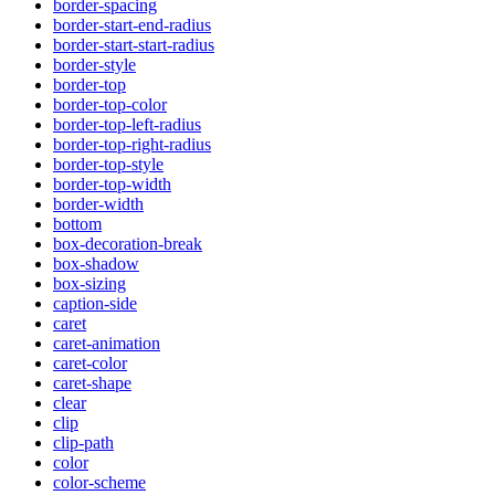
border-spacing
border-start-end-radius
border-start-start-radius
border-style
border-top
border-top-color
border-top-left-radius
border-top-right-radius
border-top-style
border-top-width
border-width
bottom
box-decoration-break
box-shadow
box-sizing
caption-side
caret
caret-animation
caret-color
caret-shape
clear
clip
clip-path
color
color-scheme