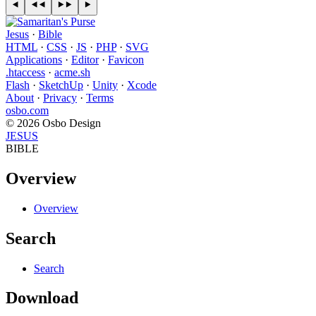
Jesus
·
Bible
HTML
·
CSS
·
JS
·
PHP
·
SVG
Applications
·
Editor
·
Favicon
.htaccess
·
acme.sh
Flash
·
SketchUp
·
Unity
·
Xcode
About
·
Privacy
·
Terms
osbo.com
© 2026 Osbo Design
JESUS
BIBLE
Overview
Overview
Search
Search
Download