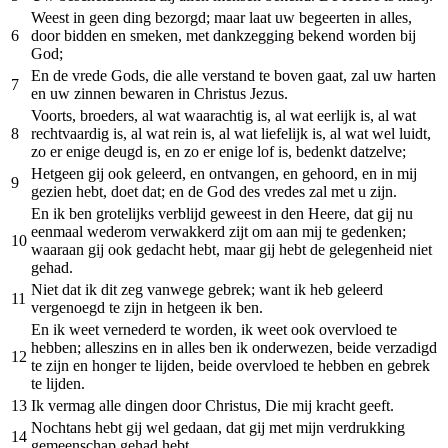
Weest in geen ding bezorgd; maar laat uw begeerten in alles,
6
door bidden en smeken, met dankzegging bekend worden bij
God;
En de vrede Gods, die alle verstand te boven gaat, zal uw harten
7
en uw zinnen bewaren in Christus Jezus.
Voorts, broeders, al wat waarachtig is, al wat eerlijk is, al wat
8
rechtvaardig is, al wat rein is, al wat liefelijk is, al wat wel luidt,
zo er enige deugd is, en zo er enige lof is, bedenkt datzelve;
Hetgeen gij ook geleerd, en ontvangen, en gehoord, en in mij
9
gezien hebt, doet dat; en de God des vredes zal met u zijn.
En ik ben grotelijks verblijd geweest in den Heere, dat gij nu
eenmaal wederom verwakkerd zijt om aan mij te gedenken;
10
waaraan gij ook gedacht hebt, maar gij hebt de gelegenheid niet
gehad.
Niet dat ik dit zeg vanwege gebrek; want ik heb geleerd
11
vergenoegd te zijn in hetgeen ik ben.
En ik weet vernederd te worden, ik weet ook overvloed te
hebben; alleszins en in alles ben ik onderwezen, beide verzadigd
12
te zijn en honger te lijden, beide overvloed te hebben en gebrek
te lijden.
13
Ik vermag alle dingen door Christus, Die mij kracht geeft.
Nochtans hebt gij wel gedaan, dat gij met mijn verdrukking
14
gemeenschap gehad hebt.