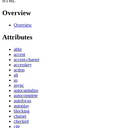
HTML
Overview
Overview
Attributes
abbr
accept
accept-charset
accesskey
action
alt
as
async
autocapitalize
autocomplete
autofocus
autoplay
blocking
charset
checked
cite