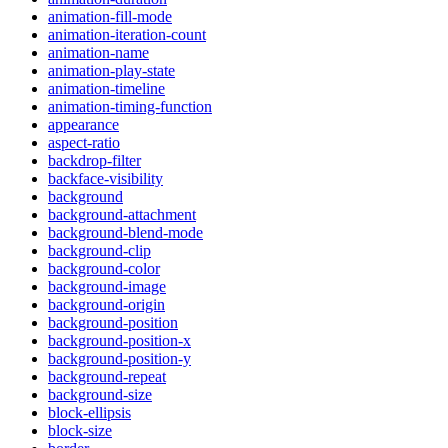
animation-fill-mode
animation-iteration-count
animation-name
animation-play-state
animation-timeline
animation-timing-function
appearance
aspect-ratio
backdrop-filter
backface-visibility
background
background-attachment
background-blend-mode
background-clip
background-color
background-image
background-origin
background-position
background-position-x
background-position-y
background-repeat
background-size
block-ellipsis
block-size