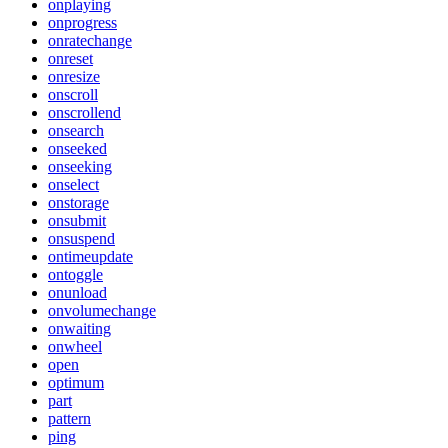
onplaying
onprogress
onratechange
onreset
onresize
onscroll
onscrollend
onsearch
onseeked
onseeking
onselect
onstorage
onsubmit
onsuspend
ontimeupdate
ontoggle
onunload
onvolumechange
onwaiting
onwheel
open
optimum
part
pattern
ping