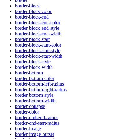
border
border-block
border-block-color
border-block-end
border-block-end-color
border-block-end-style
border-block-end-width
border-block-start
border-block-start-color
border-block-start-style
border-block-start-width
border-block-style
border-block-width
border-bottom
border-bottom-color
border-bottom-left-radius
border-bottom-right-radius
border-bottom-style
border-bottom-width
border-collapse
border-color
border-end-end-radius
border-end-start-radius
border-image
border-image-outset