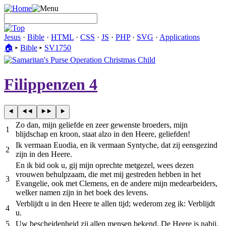
Jesus
·
Bible
·
HTML
·
CSS
·
JS
·
PHP
·
SVG
·
Applications
🏠︎
▸
Bible
▸
SV1750
Filippenzen 4
Zo dan, mijn geliefde en zeer gewenste broeders, mijn
1
blijdschap en kroon, staat alzo in den Heere, geliefden!
Ik vermaan Euodia, en ik vermaan Syntyche, dat zij eensgezind
2
zijn in den Heere.
En ik bid ook u, gij mijn oprechte metgezel, wees dezen
vrouwen behulpzaam, die met mij gestreden hebben in het
3
Evangelie, ook met Clemens, en de andere mijn medearbeiders,
welker namen zijn in het boek des levens.
Verblijdt u in den Heere te allen tijd; wederom zeg ik: Verblijdt
4
u.
5
Uw bescheidenheid zij allen mensen bekend. De Heere is nabij.