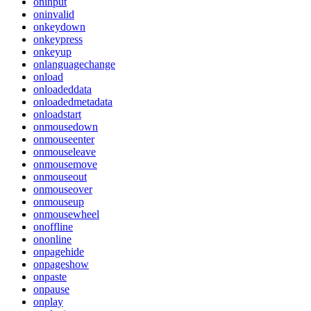
oninput
oninvalid
onkeydown
onkeypress
onkeyup
onlanguagechange
onload
onloadeddata
onloadedmetadata
onloadstart
onmousedown
onmouseenter
onmouseleave
onmousemove
onmouseout
onmouseover
onmouseup
onmousewheel
onoffline
ononline
onpagehide
onpageshow
onpaste
onpause
onplay