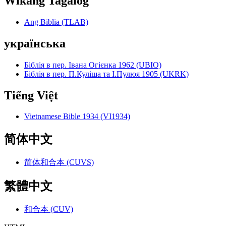
Wikang Tagalog
Ang Biblia (TLAB)
українська
Біблія в пер. Івана Огієнка 1962 (UBIO)
Біблія в пер. П.Куліша та І.Пулюя 1905 (UKRK)
Tiếng Việt
Vietnamese Bible 1934 (VI1934)
简体中文
简体和合本 (CUVS)
繁體中文
和合本 (CUV)