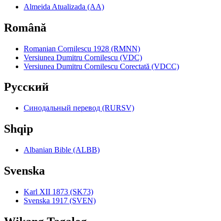
Almeida Atualizada (AA)
Română
Romanian Cornilescu 1928 (RMNN)
Versiunea Dumitru Cornilescu (VDC)
Versiunea Dumitru Cornilescu Corectată (VDCC)
Pyccкий
Синодальный перевод (RURSV)
Shqip
Albanian Bible (ALBB)
Svenska
Karl XII 1873 (SK73)
Svenska 1917 (SVEN)