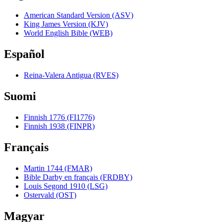
American Standard Version (ASV)
King James Version (KJV)
World English Bible (WEB)
Español
Reina-Valera Antigua (RVES)
Suomi
Finnish 1776 (FI1776)
Finnish 1938 (FINPR)
Français
Martin 1744 (FMAR)
Bible Darby en français (FRDBY)
Louis Segond 1910 (LSG)
Ostervald (OST)
Magyar