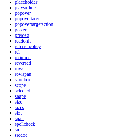
placeholder
playsinline
popover
popovertarget
popovertargetaction
poster
preload
readonly
referrerpolicy
rel
required
reversed
rows
rowspan
sandbox
scope
selected
shape
size
sizes
slot
span
spellcheck
src
srcdoc