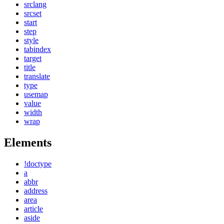
srclang
srcset
start
step
style
tabindex
target
title
translate
type
usemap
value
width
wrap
Elements
!doctype
a
abbr
address
area
article
aside