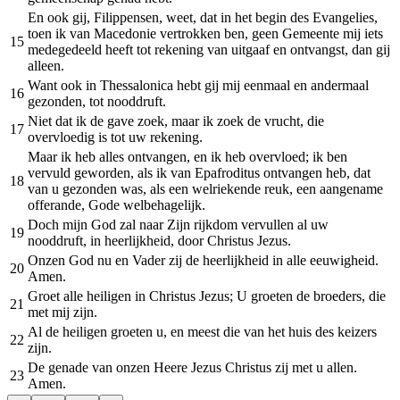
En ook gij, Filippensen, weet, dat in het begin des Evangelies,
toen ik van Macedonie vertrokken ben, geen Gemeente mij iets
15
medegedeeld heeft tot rekening van uitgaaf en ontvangst, dan gij
alleen.
Want ook in Thessalonica hebt gij mij eenmaal en andermaal
16
gezonden, tot nooddruft.
Niet dat ik de gave zoek, maar ik zoek de vrucht, die
17
overvloedig is tot uw rekening.
Maar ik heb alles ontvangen, en ik heb overvloed; ik ben
vervuld geworden, als ik van Epafroditus ontvangen heb, dat
18
van u gezonden was, als een welriekende reuk, een aangename
offerande, Gode welbehagelijk.
Doch mijn God zal naar Zijn rijkdom vervullen al uw
19
nooddruft, in heerlijkheid, door Christus Jezus.
Onzen God nu en Vader zij de heerlijkheid in alle eeuwigheid.
20
Amen.
Groet alle heiligen in Christus Jezus; U groeten de broeders, die
21
met mij zijn.
Al de heiligen groeten u, en meest die van het huis des keizers
22
zijn.
De genade van onzen Heere Jezus Christus zij met u allen.
23
Amen.