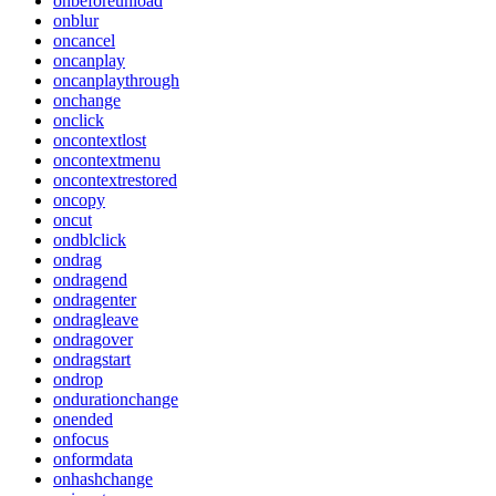
onbeforeunload
onblur
oncancel
oncanplay
oncanplaythrough
onchange
onclick
oncontextlost
oncontextmenu
oncontextrestored
oncopy
oncut
ondblclick
ondrag
ondragend
ondragenter
ondragleave
ondragover
ondragstart
ondrop
ondurationchange
onended
onfocus
onformdata
onhashchange