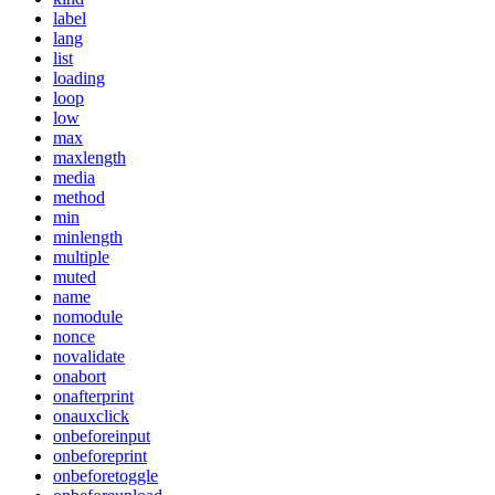
label
lang
list
loading
loop
low
max
maxlength
media
method
min
minlength
multiple
muted
name
nomodule
nonce
novalidate
onabort
onafterprint
onauxclick
onbeforeinput
onbeforeprint
onbeforetoggle