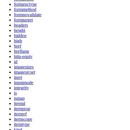
formenctype
formmethod
formnovalidate
formtarget
headers
height
hidden
high
href
hreflang
http-equiv
id
imagesizes
imagesrcset
inert
inputmode
integrity
is
ismap
itemid
itemprop
itemref
itemscope
itemtype
kind