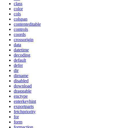
class
color
cols
colspan
contenteditable
controls
coords
crossorigin
data
datetime
decoding
default
defer
dir
dirname
disabled
download
draggable
enctype
enterkeyhint
exportparts
fetchpriority
for
form
formaction