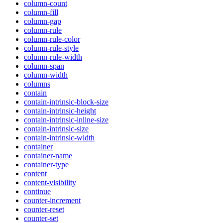
column-count
column-fill
column-gap
column-rule
column-rule-color
column-rule-style
column-rule-width
column-span
column-width
columns
contain
contain-intrinsic-block-size
contain-intrinsic-height
contain-intrinsic-inline-size
contain-intrinsic-size
contain-intrinsic-width
container
container-name
container-type
content
content-visibility
continue
counter-increment
counter-reset
counter-set