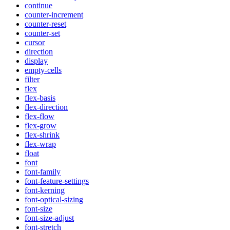
continue
counter-increment
counter-reset
counter-set
cursor
direction
display
empty-cells
filter
flex
flex-basis
flex-direction
flex-flow
flex-grow
flex-shrink
flex-wrap
float
font
font-family
font-feature-settings
font-kerning
font-optical-sizing
font-size
font-size-adjust
font-stretch