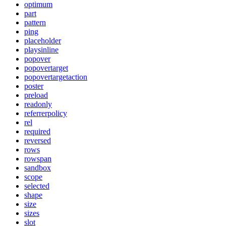
optimum
part
pattern
ping
placeholder
playsinline
popover
popovertarget
popovertargetaction
poster
preload
readonly
referrerpolicy
rel
required
reversed
rows
rowspan
sandbox
scope
selected
shape
size
sizes
slot