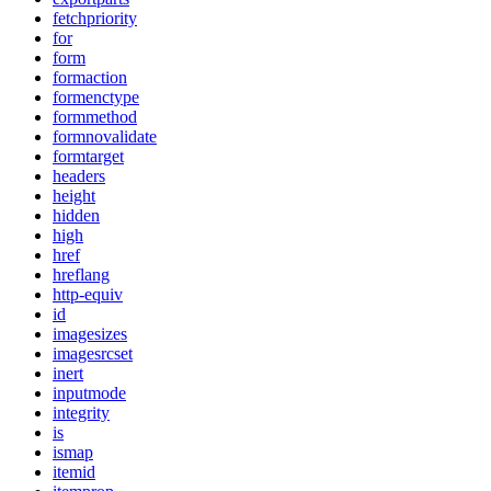
fetchpriority
for
form
formaction
formenctype
formmethod
formnovalidate
formtarget
headers
height
hidden
high
href
hreflang
http-equiv
id
imagesizes
imagesrcset
inert
inputmode
integrity
is
ismap
itemid