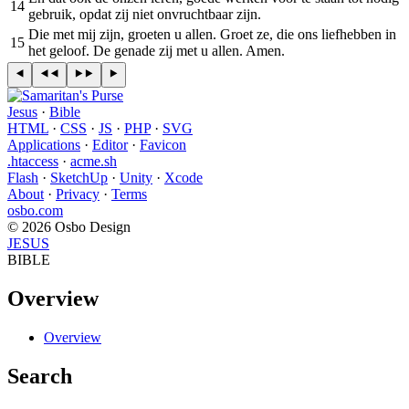
14
gebruik, opdat zij niet onvruchtbaar zijn.
Die met mij zijn, groeten u allen. Groet ze, die ons liefhebben in
15
het geloof. De genade zij met u allen. Amen.
Jesus
·
Bible
HTML
·
CSS
·
JS
·
PHP
·
SVG
Applications
·
Editor
·
Favicon
.htaccess
·
acme.sh
Flash
·
SketchUp
·
Unity
·
Xcode
About
·
Privacy
·
Terms
osbo.com
© 2026 Osbo Design
JESUS
BIBLE
Overview
Overview
Search