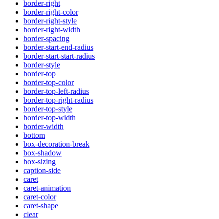
border-right
border-right-color
border-right-style
border-right-width
border-spacing
border-start-end-radius
border-start-start-radius
border-style
border-top
border-top-color
border-top-left-radius
border-top-right-radius
border-top-style
border-top-width
border-width
bottom
box-decoration-break
box-shadow
box-sizing
caption-side
caret
caret-animation
caret-color
caret-shape
clear