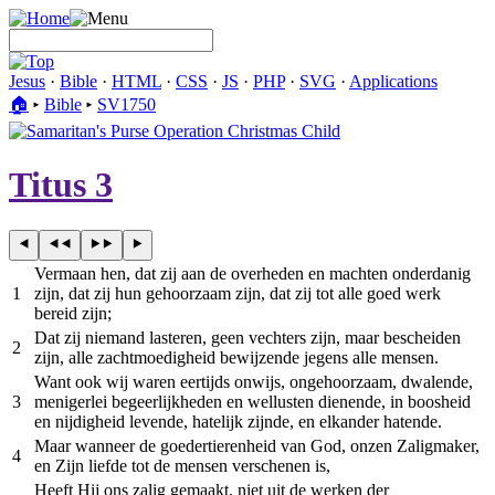
Jesus
·
Bible
·
HTML
·
CSS
·
JS
·
PHP
·
SVG
·
Applications
🏠︎
▸
Bible
▸
SV1750
Titus 3
Vermaan hen, dat zij aan de overheden en machten onderdanig
1
zijn, dat zij hun gehoorzaam zijn, dat zij tot alle goed werk
bereid zijn;
Dat zij niemand lasteren, geen vechters zijn, maar bescheiden
2
zijn, alle zachtmoedigheid bewijzende jegens alle mensen.
Want ook wij waren eertijds onwijs, ongehoorzaam, dwalende,
3
menigerlei begeerlijkheden en wellusten dienende, in boosheid
en nijdigheid levende, hatelijk zijnde, en elkander hatende.
Maar wanneer de goedertierenheid van God, onzen Zaligmaker,
4
en Zijn liefde tot de mensen verschenen is,
Heeft Hij ons zalig gemaakt, niet uit de werken der