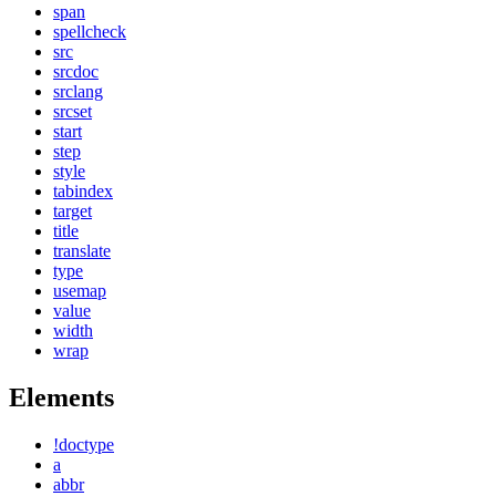
span
spellcheck
src
srcdoc
srclang
srcset
start
step
style
tabindex
target
title
translate
type
usemap
value
width
wrap
Elements
!doctype
a
abbr