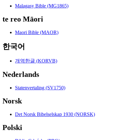
Malagasy Bible (MG1865)
te reo Māori
Maori Bible (MAOR)
한국어
개역한글 (KORVB)
Nederlands
Statenvertaling (SV1750)
Norsk
Det Norsk Bibelselskap 1930 (NORSK)
Polski