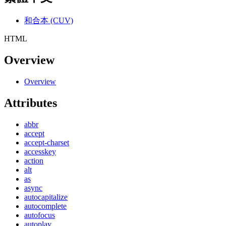
和合本 (CUV)
HTML
Overview
Overview
Attributes
abbr
accept
accept-charset
accesskey
action
alt
as
async
autocapitalize
autocomplete
autofocus
autoplay