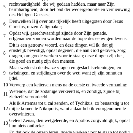
rechtvaardigheid, die wij gedaan hadden, maar naar Zijn
5
barmhartigheid, door het bad der wedergeboorte en vernieuwing
des Heiligen Geestes;
Denwelken Hij over ons rijkelijk heeft uitgegoten door Jezus
6
Christus, onzen Zaligmaker;
Opdat wij, gerechtvaardigd zijnde door Zijn genade,
7
erfgenamen zouden worden naar de hope des eeuwigen levens.
Dit is een getrouw woord, en deze dingen wil ik, dat gij
ernstelijk bevestigt, opdat degenen, die aan God geloven, zorg
8
dragen, om goede werken voor te staan; deze dingen zijn het,
die goed en nuttig zijn den mensen.
Maar wedersta de dwaze vragen en geslachtsrekeningen, en
9
twistingen, en strijdingen over de wet; want zij zijn onnut en
ijdel.
10
Verwerp een kettersen mens na de eerste en tweede vermaning;
Wetende, dat de zodanige verkeerd is, en zondigt, zijnde bij
11
zichzelf veroordeeld.
Als ik Artemas tot u zal zenden, of Tychikus, zo benaarstig u tot
12
mij te komen te Nikopolis; want aldaar heb ik voorgenomen te
overwinteren.
Geleid Zenas, den wetgeleerde, en Apollos zorgvuldiglijk, opdat
13
hun niets ontbreke.
En dat ook de onzen leren, goede werken voor te staan tot nodig