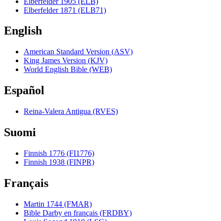
Elberfelder 1905 (ELB)
Elberfelder 1871 (ELB71)
English
American Standard Version (ASV)
King James Version (KJV)
World English Bible (WEB)
Español
Reina-Valera Antigua (RVES)
Suomi
Finnish 1776 (FI1776)
Finnish 1938 (FINPR)
Français
Martin 1744 (FMAR)
Bible Darby en français (FRDBY)