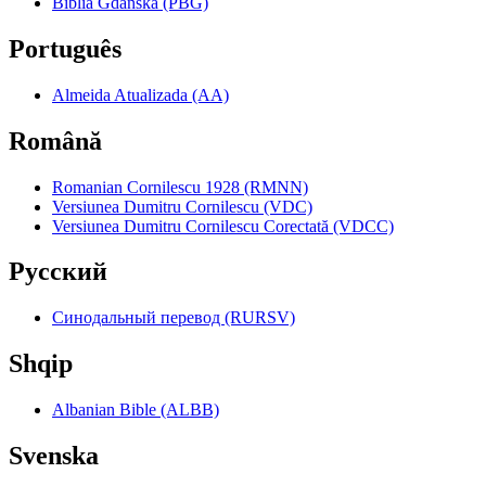
Biblia Gdańska (PBG)
Português
Almeida Atualizada (AA)
Română
Romanian Cornilescu 1928 (RMNN)
Versiunea Dumitru Cornilescu (VDC)
Versiunea Dumitru Cornilescu Corectată (VDCC)
Pyccкий
Синодальный перевод (RURSV)
Shqip
Albanian Bible (ALBB)
Svenska