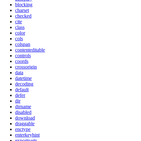
blocking
charset
checked
cite
class
color
cols
colspan
contenteditable
controls
coords
crossorigin
data
datetime
decoding
default
defer
dir
dirname
disabled
download
draggable
enctype
enterkeyhint
exportparts