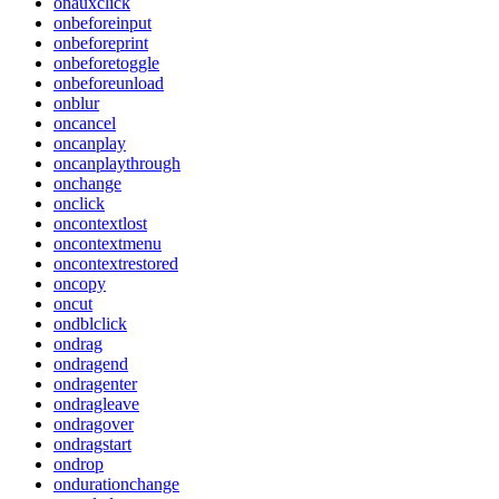
onauxclick
onbeforeinput
onbeforeprint
onbeforetoggle
onbeforeunload
onblur
oncancel
oncanplay
oncanplaythrough
onchange
onclick
oncontextlost
oncontextmenu
oncontextrestored
oncopy
oncut
ondblclick
ondrag
ondragend
ondragenter
ondragleave
ondragover
ondragstart
ondrop
ondurationchange