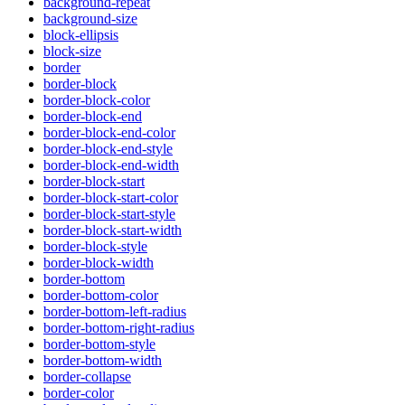
background-repeat
background-size
block-ellipsis
block-size
border
border-block
border-block-color
border-block-end
border-block-end-color
border-block-end-style
border-block-end-width
border-block-start
border-block-start-color
border-block-start-style
border-block-start-width
border-block-style
border-block-width
border-bottom
border-bottom-color
border-bottom-left-radius
border-bottom-right-radius
border-bottom-style
border-bottom-width
border-collapse
border-color