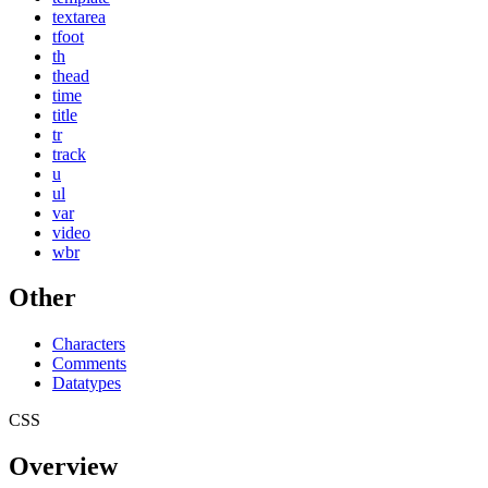
textarea
tfoot
th
thead
time
title
tr
track
u
ul
var
video
wbr
Other
Characters
Comments
Datatypes
CSS
Overview