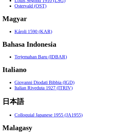
Louis Segond 1910 (LSG)
Ostervald (OST)
Magyar
Károli 1590 (KAR)
Bahasa Indonesia
Terjemahan Baru (IDBAR)
Italiano
Giovanni Diodati Bibbia (IGD)
Italian Riveduta 1927 (ITRIV)
日本語
Colloquial Japanese 1955 (JA1955)
Malagasy