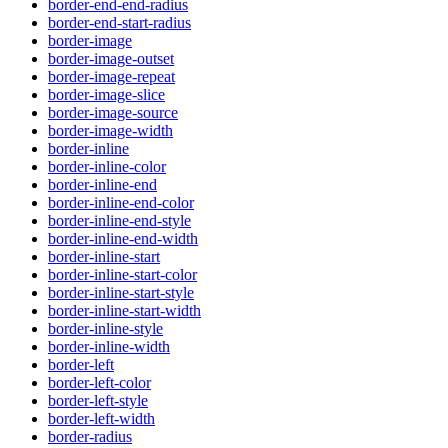
border-end-end-radius
border-end-start-radius
border-image
border-image-outset
border-image-repeat
border-image-slice
border-image-source
border-image-width
border-inline
border-inline-color
border-inline-end
border-inline-end-color
border-inline-end-style
border-inline-end-width
border-inline-start
border-inline-start-color
border-inline-start-style
border-inline-start-width
border-inline-style
border-inline-width
border-left
border-left-color
border-left-style
border-left-width
border-radius