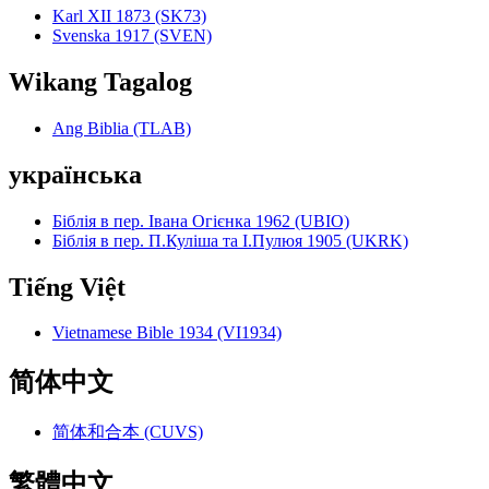
Karl XII 1873 (SK73)
Svenska 1917 (SVEN)
Wikang Tagalog
Ang Biblia (TLAB)
українська
Біблія в пер. Івана Огієнка 1962 (UBIO)
Біблія в пер. П.Куліша та І.Пулюя 1905 (UKRK)
Tiếng Việt
Vietnamese Bible 1934 (VI1934)
简体中文
简体和合本 (CUVS)
繁體中文