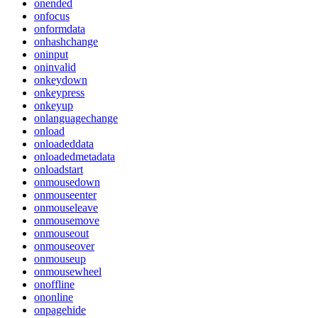
onended
onfocus
onformdata
onhashchange
oninput
oninvalid
onkeydown
onkeypress
onkeyup
onlanguagechange
onload
onloadeddata
onloadedmetadata
onloadstart
onmousedown
onmouseenter
onmouseleave
onmousemove
onmouseout
onmouseover
onmouseup
onmousewheel
onoffline
ononline
onpagehide