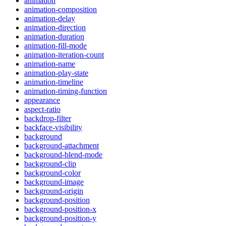
animation
animation-composition
animation-delay
animation-direction
animation-duration
animation-fill-mode
animation-iteration-count
animation-name
animation-play-state
animation-timeline
animation-timing-function
appearance
aspect-ratio
backdrop-filter
backface-visibility
background
background-attachment
background-blend-mode
background-clip
background-color
background-image
background-origin
background-position
background-position-x
background-position-y