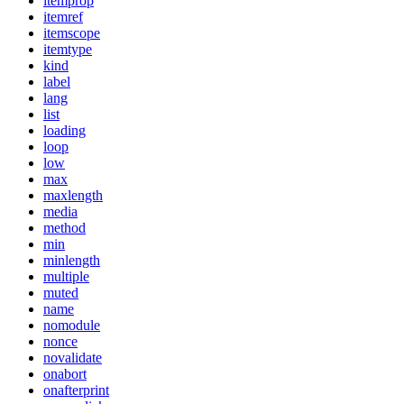
itemprop
itemref
itemscope
itemtype
kind
label
lang
list
loading
loop
low
max
maxlength
media
method
min
minlength
multiple
muted
name
nomodule
nonce
novalidate
onabort
onafterprint