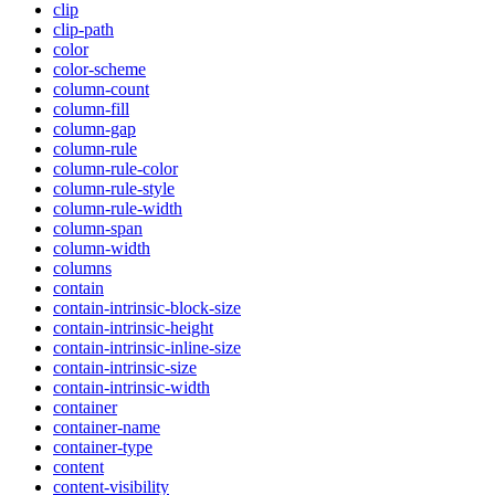
clip
clip-path
color
color-scheme
column-count
column-fill
column-gap
column-rule
column-rule-color
column-rule-style
column-rule-width
column-span
column-width
columns
contain
contain-intrinsic-block-size
contain-intrinsic-height
contain-intrinsic-inline-size
contain-intrinsic-size
contain-intrinsic-width
container
container-name
container-type
content
content-visibility