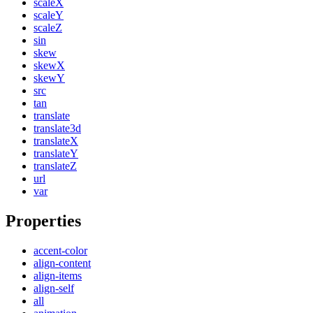
scaleX
scaleY
scaleZ
sin
skew
skewX
skewY
src
tan
translate
translate3d
translateX
translateY
translateZ
url
var
Properties
accent-color
align-content
align-items
align-self
all