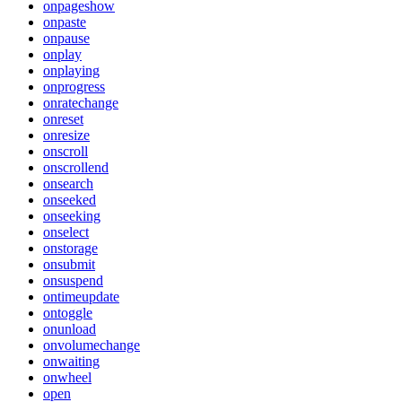
onpageshow
onpaste
onpause
onplay
onplaying
onprogress
onratechange
onreset
onresize
onscroll
onscrollend
onsearch
onseeked
onseeking
onselect
onstorage
onsubmit
onsuspend
ontimeupdate
ontoggle
onunload
onvolumechange
onwaiting
onwheel
open