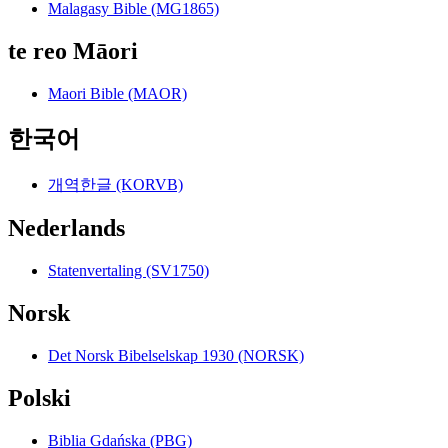
Malagasy Bible (MG1865)
te reo Māori
Maori Bible (MAOR)
한국어
개역한글 (KORVB)
Nederlands
Statenvertaling (SV1750)
Norsk
Det Norsk Bibelselskap 1930 (NORSK)
Polski
Biblia Gdańska (PBG)