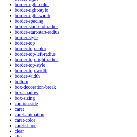
border-right-color
border-right-style
border-right-width
border-spacing
border-start-end-radius
border-start-start-radius
border-style
border-top
border-top-color
border-top-left-radius
border-top-right-radius
border-top-style
border-top-width
border-width
bottom
box-decoration-break
box-shadow
box-sizing
caption-side
caret
caret-animation
caret-color
caret-shape
clear
clip