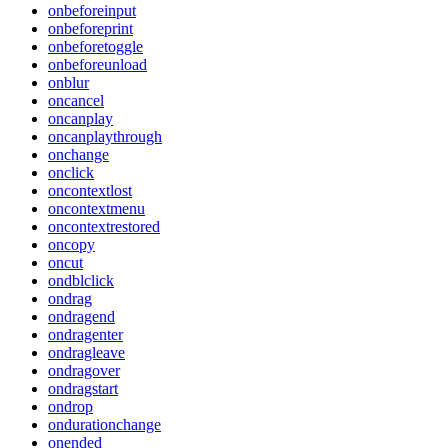
onbeforeinput
onbeforeprint
onbeforetoggle
onbeforeunload
onblur
oncancel
oncanplay
oncanplaythrough
onchange
onclick
oncontextlost
oncontextmenu
oncontextrestored
oncopy
oncut
ondblclick
ondrag
ondragend
ondragenter
ondragleave
ondragover
ondragstart
ondrop
ondurationchange
onended