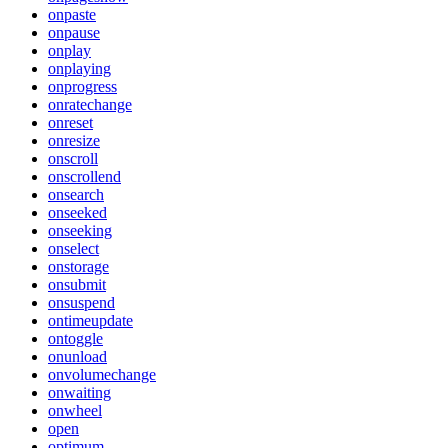
onpaste
onpause
onplay
onplaying
onprogress
onratechange
onreset
onresize
onscroll
onscrollend
onsearch
onseeked
onseeking
onselect
onstorage
onsubmit
onsuspend
ontimeupdate
ontoggle
onunload
onvolumechange
onwaiting
onwheel
open
optimum