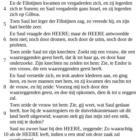
En de Filistijnen kwamen en vergaderden zich, en zij legerden
4
zich te Sunem; en Saul vergaderde gans Israel, en zij legerden
zich op Gilboa.
Toen Saul het leger der Filistijnen zag, zo vreesde hij, en zijn
5
hart beefde zeer.
En Saul vraagde den HEERE; maar de HEERE antwoordde
6
hem niet; noch door dromen, noch door de urim, noch door de
profeten.
Toen zeide Saul tot zijn knechten: Zoekt mij een vrouw, die een
waarzeggenden geest heeft, dat ik tot haar ga, en door haar
7
onderzoeke. Zijn knechten nu zeiden tot hem: Zie, te Endor is
een vrouw, die een waarzeggenden geest heeft.
En Saul verstelde zich, en trok andere klederen aan, en ging
heen, en twee mannen met hem, en zij kwamen des nachts tot
8
de vrouw, en hij zeide: Voorzeg mij toch door den
waarzeggenden geest, en doe mij opkomen, dien ik tot u zeggen
zal.
Toen zeide de vrouw tot hem: Zie, gij weet, wat Saul gedaan
heeft, hoe hij de waarzegsters en de duivelskunstenaars uit dit
9
land heeft uitgeroeid; waarom stelt gij dan mijn ziel een strik,
om mij te doden?
Saul nu zwoer haar bij den HEERE, zeggende: Zo waarachtig
10
als de HEERE leeft, indien u een straf om deze zaak zal
overkomen!