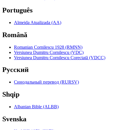
Português
Almeida Atualizada (AA)
Română
Romanian Cornilescu 1928 (RMNN)
Versiunea Dumitru Cornilescu (VDC)
Versiunea Dumitru Cornilescu Corectată (VDCC)
Pyccкий
Синодальный перевод (RURSV)
Shqip
Albanian Bible (ALBB)
Svenska