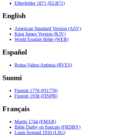
Elberfelder 1871 (ELB71)
English
American Standard Version (ASV)
King James Version (KJV)
World English Bible (WEB)
Español
Reina-Valera Antigua (RVES)
Suomi
Finnish 1776 (FI1776)
Finnish 1938 (FINPR)
Français
Martin 1744 (FMAR)
Bible Darby en français (FRDBY)
Louis Segond 1910 (LSG)