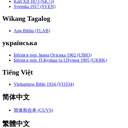
Karl XII 1873 (SK73)
Svenska 1917 (SVEN)
Wikang Tagalog
Ang Biblia (TLAB)
українська
Біблія в пер. Івана Огієнка 1962 (UBIO)
Біблія в пер. П.Куліша та І.Пулюя 1905 (UKRK)
Tiếng Việt
Vietnamese Bible 1934 (VI1934)
简体中文
简体和合本 (CUVS)
繁體中文