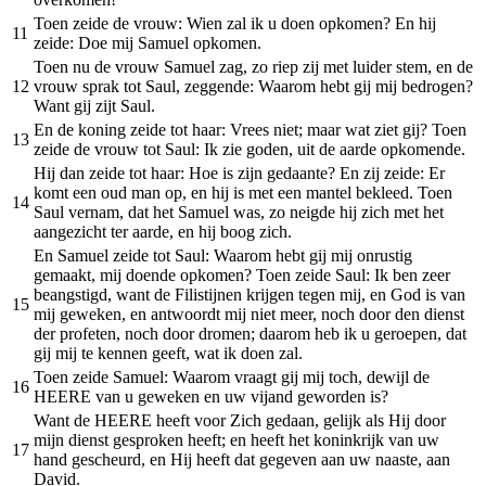
Toen zeide de vrouw: Wien zal ik u doen opkomen? En hij
11
zeide: Doe mij Samuel opkomen.
Toen nu de vrouw Samuel zag, zo riep zij met luider stem, en de
12
vrouw sprak tot Saul, zeggende: Waarom hebt gij mij bedrogen?
Want gij zijt Saul.
En de koning zeide tot haar: Vrees niet; maar wat ziet gij? Toen
13
zeide de vrouw tot Saul: Ik zie goden, uit de aarde opkomende.
Hij dan zeide tot haar: Hoe is zijn gedaante? En zij zeide: Er
komt een oud man op, en hij is met een mantel bekleed. Toen
14
Saul vernam, dat het Samuel was, zo neigde hij zich met het
aangezicht ter aarde, en hij boog zich.
En Samuel zeide tot Saul: Waarom hebt gij mij onrustig
gemaakt, mij doende opkomen? Toen zeide Saul: Ik ben zeer
beangstigd, want de Filistijnen krijgen tegen mij, en God is van
15
mij geweken, en antwoordt mij niet meer, noch door den dienst
der profeten, noch door dromen; daarom heb ik u geroepen, dat
gij mij te kennen geeft, wat ik doen zal.
Toen zeide Samuel: Waarom vraagt gij mij toch, dewijl de
16
HEERE van u geweken en uw vijand geworden is?
Want de HEERE heeft voor Zich gedaan, gelijk als Hij door
mijn dienst gesproken heeft; en heeft het koninkrijk van uw
17
hand gescheurd, en Hij heeft dat gegeven aan uw naaste, aan
David.