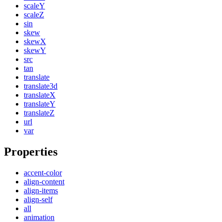
scaleY
scaleZ
sin
skew
skewX
skewY
src
tan
translate
translate3d
translateX
translateY
translateZ
url
var
Properties
accent-color
align-content
align-items
align-self
all
animation