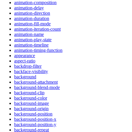
animation-composition
animation-delay
animation-direction
animation-duration
animation-fill-mode
animation-iteration-count
animation-name
animation-play-state
animation-timeline
animation-timing-function
appearance
aspect-ratio
backdrop-filter
backface-visibility
background
background-attachment
background-blend-mode
background-clip
background-color
background-image
background-origin
background-position
background-position-x
background-position-y
background-repeat