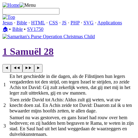
Jesus
·
Bible
·
HTML
·
CSS
·
JS
·
PHP
·
SVG
·
Applications
🏠︎
▸
Bible
▸
SV1750
1 Samuël 28
En het geschiedde in die dagen, als de Filistijnen hun legers
vergaderden tot den strijd, om tegen Israel te strijden, zo zeide
1
Achis tot David: Gij zult zekerlijk weten, dat gij met mij in het
leger zult uittrekken, gij en uw mannen.
Toen zeide David tot Achis: Aldus zult gij weten, wat uw
2
knecht doen zal. En Achis zeide tot David: Daarom zal ik u ten
bewaarder mijns hoofds zetten, te allen dage.
Samuel nu was gestorven, en gans Israel had rouw over hem
bedreven; en zij hadden hem begraven te Rama, te weten in zijn
3
stad. En Saul had uit het land weggedaan de waarzeggers en
duivelskunstenaars.