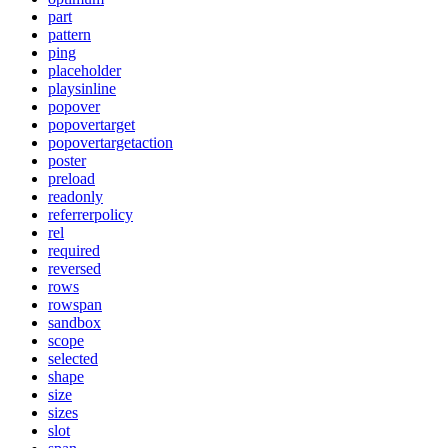
part
pattern
ping
placeholder
playsinline
popover
popovertarget
popovertargetaction
poster
preload
readonly
referrerpolicy
rel
required
reversed
rows
rowspan
sandbox
scope
selected
shape
size
sizes
slot