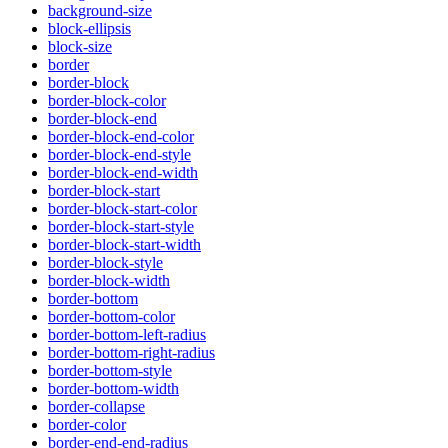
background-size
block-ellipsis
block-size
border
border-block
border-block-color
border-block-end
border-block-end-color
border-block-end-style
border-block-end-width
border-block-start
border-block-start-color
border-block-start-style
border-block-start-width
border-block-style
border-block-width
border-bottom
border-bottom-color
border-bottom-left-radius
border-bottom-right-radius
border-bottom-style
border-bottom-width
border-collapse
border-color
border-end-end-radius