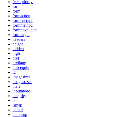
fetchpriority
for
form
formaction
formenctype
formmethod
formnovalidate
formtarget
headers
height
hidden
high
href
hreflang
http-equiv
id
imagesizes
imagesrcset
inert
inputmode
integrity
is
ismap
itemid
itemprop