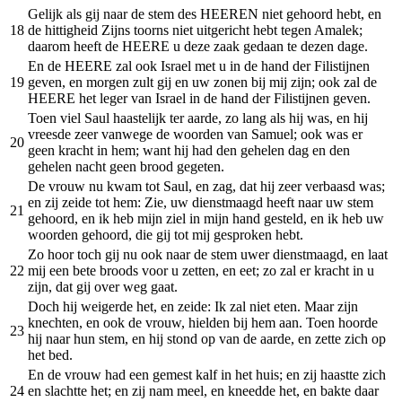
Gelijk als gij naar de stem des HEEREN niet gehoord hebt, en
18
de hittigheid Zijns toorns niet uitgericht hebt tegen Amalek;
daarom heeft de HEERE u deze zaak gedaan te dezen dage.
En de HEERE zal ook Israel met u in de hand der Filistijnen
19
geven, en morgen zult gij en uw zonen bij mij zijn; ook zal de
HEERE het leger van Israel in de hand der Filistijnen geven.
Toen viel Saul haastelijk ter aarde, zo lang als hij was, en hij
vreesde zeer vanwege de woorden van Samuel; ook was er
20
geen kracht in hem; want hij had den gehelen dag en den
gehelen nacht geen brood gegeten.
De vrouw nu kwam tot Saul, en zag, dat hij zeer verbaasd was;
en zij zeide tot hem: Zie, uw dienstmaagd heeft naar uw stem
21
gehoord, en ik heb mijn ziel in mijn hand gesteld, en ik heb uw
woorden gehoord, die gij tot mij gesproken hebt.
Zo hoor toch gij nu ook naar de stem uwer dienstmaagd, en laat
22
mij een bete broods voor u zetten, en eet; zo zal er kracht in u
zijn, dat gij over weg gaat.
Doch hij weigerde het, en zeide: Ik zal niet eten. Maar zijn
knechten, en ook de vrouw, hielden bij hem aan. Toen hoorde
23
hij naar hun stem, en hij stond op van de aarde, en zette zich op
het bed.
En de vrouw had een gemest kalf in het huis; en zij haastte zich
24
en slachtte het; en zij nam meel, en kneedde het, en bakte daar