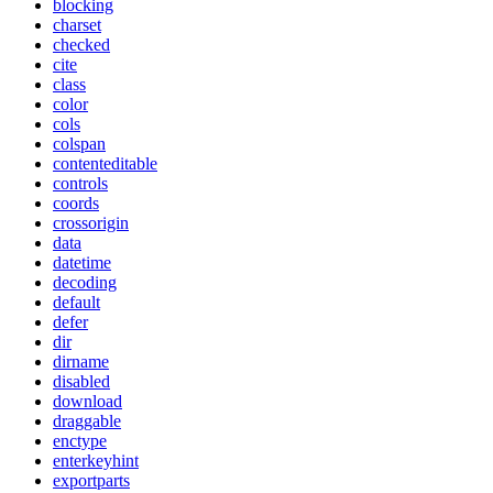
blocking
charset
checked
cite
class
color
cols
colspan
contenteditable
controls
coords
crossorigin
data
datetime
decoding
default
defer
dir
dirname
disabled
download
draggable
enctype
enterkeyhint
exportparts