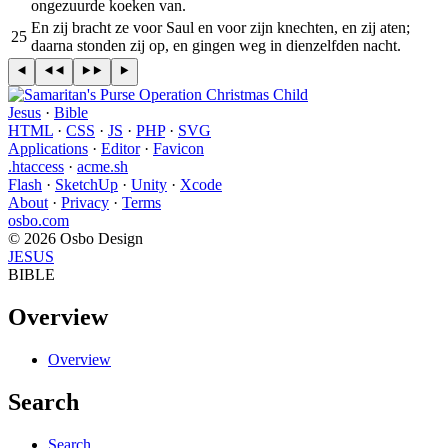
ongezuurde koeken van.
En zij bracht ze voor Saul en voor zijn knechten, en zij aten;
25
daarna stonden zij op, en gingen weg in dienzelfden nacht.
Jesus
·
Bible
HTML
·
CSS
·
JS
·
PHP
·
SVG
Applications
·
Editor
·
Favicon
.htaccess
·
acme.sh
Flash
·
SketchUp
·
Unity
·
Xcode
About
·
Privacy
·
Terms
osbo.com
© 2026 Osbo Design
JESUS
BIBLE
Overview
Overview
Search
Search