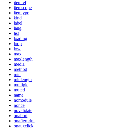
itemref
itemscope
itemtype
kind
label
lang
list
loading
loop
low
max
maxlength
media
method
min
minlength
multiple
muted
name
nomodule
nonce
novalidate
onabort
onafterprint
onauxclick