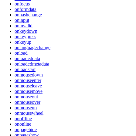
onfocus
onformdata
onhashchange
oninput
oninvalid
onkeydown
onkeypress
onkeyup
onlanguagechange
onload
onloadeddata
onloadedmetadata
onloadstart
onmousedown
onmouseenter
onmouseleave
onmousemove
onmouseout
onmouseover
onmouseup
onmousewheel
onoffline
ononline
onpagehide
onpageshow