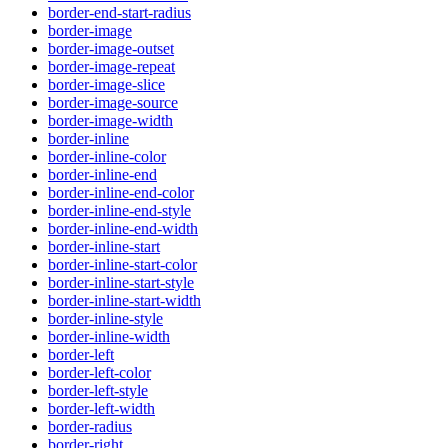
border-end-start-radius
border-image
border-image-outset
border-image-repeat
border-image-slice
border-image-source
border-image-width
border-inline
border-inline-color
border-inline-end
border-inline-end-color
border-inline-end-style
border-inline-end-width
border-inline-start
border-inline-start-color
border-inline-start-style
border-inline-start-width
border-inline-style
border-inline-width
border-left
border-left-color
border-left-style
border-left-width
border-radius
border-right