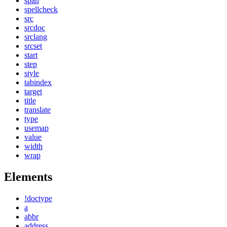
span
spellcheck
src
srcdoc
srclang
srcset
start
step
style
tabindex
target
title
translate
type
usemap
value
width
wrap
Elements
!doctype
a
abbr
address