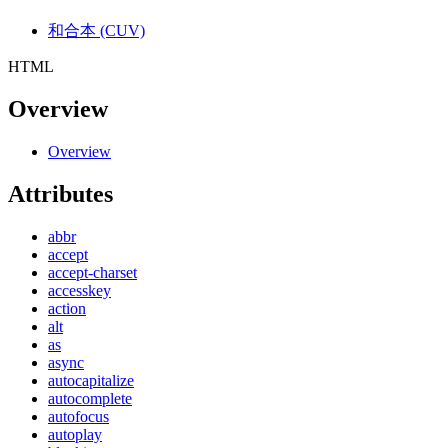
和合本 (CUV)
HTML
Overview
Overview
Attributes
abbr
accept
accept-charset
accesskey
action
alt
as
async
autocapitalize
autocomplete
autofocus
autoplay