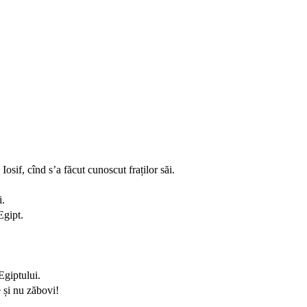
Iosif, cînd s’a făcut cunoscut fraților săi.
i.
Egipt.
Egiptului.
e și nu zăbovi!