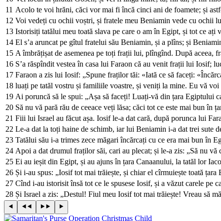
11
Acolo te voi hrăni, căci vor mai fi încă cinci ani de foamete; și astfel
12
Voi vedeți cu ochii voștri, și fratele meu Beniamin vede cu ochii l
13
Istorisiți tatălui meu toată slava pe care o am în Egipt, și tot ce ați 
14
El s’a aruncat pe gîtul fratelui său Beniamin, și a plîns; și Beniamin 
15
A îmbrățișat de asemenea pe toți frații lui, plîngînd. După aceea, fra
16
S’a răspîndit vestea în casa lui Faraon că au venit frații lui Iosif; luc
17
Faraon a zis lui Iosif: „Spune fraților tăi: «Iată ce să faceți: «Încăr
18
luați pe tatăl vostru și familiile voastre, și veniți la mine. Eu vă vo
19
Ai poruncă să le spui: „Așa să faceți! Luați-vă din țara Egiptului car
20
Să nu vă pară rău de ceeace veți lăsa; căci tot ce este mai bun în ța
21
Fiii lui Israel au făcut așa. Iosif le-a dat cară, după porunca lui Fa
22
Le-a dat la toți haine de schimb, iar lui Beniamin i-a dat trei sute d
23
Tatălui său i-a trimes zece măgari încărcați cu ce era mai bun în Eg
24
Apoi a dat drumul fraților săi, cari au plecat; și le-a zis: „Să nu vă
25
Ei au ieșit din Egipt, și au ajuns în țara Canaanului, la tatăl lor Iac
26
Și i-au spus: „Iosif tot mai trăiește, și chiar el cîrmuiește toată ța
27
Cînd i-au istorisit însă tot ce le spusese Iosif, și a văzut carele pe ca
28
Și Israel a zis: „Destul! Fiul meu Iosif tot mai trăiește! Vreau să m