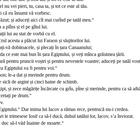
 nu vei pieri, tu, casa ta, și tot ce este al tău.
ui că eu însumi vă vorbesc.
văzut; și aduceți aici cît mai curînd pe tatăl meu.“
a plîns și el pe gîtul lui.
ții lui au stat de vorbă cu el.
rul acesta a plăcut lui Faraon și slujitorilor lui.
cați-vă dobitoacele, și plecați în țara Canaanului;
i da ce este mai bun în țara Egiptului, și veți mînca grăsimea țării.
ă pentru pruncii voștri și pentru nevestele voastre; aduceți pe tatăl vostr
ra Egiptului va fi pentru voi.“
raon; le-a dat și merinde pentru drum.
e sicli de argint și cinci haine de schimb.
ipt, și zece măgărițe încărcate cu grîu, pîne și merinde, pentru ca să ai
 certați pe drum.“
ov.
ra Egiptului.“ Dar inima lui Iacov a rămas rece, pentrucă nu-i credea.
ri le trimesese Iosif ca să-l ducă, duhul tatălui lor, Iacov, s’a înviorat.
ă duc să-l văd înainte de moarte.“