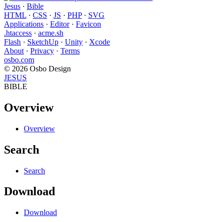
Jesus
·
Bible
HTML
·
CSS
·
JS
·
PHP
·
SVG
Applications
·
Editor
·
Favicon
.htaccess
·
acme.sh
Flash
·
SketchUp
·
Unity
·
Xcode
About
·
Privacy
·
Terms
osbo.com
© 2026 Osbo Design
JESUS
BIBLE
Overview
Overview
Search
Search
Download
Download