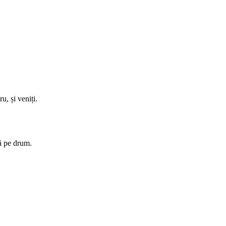
u, și veniți.
bă pe drum.