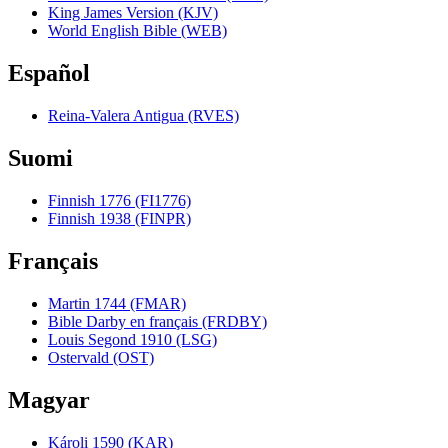
King James Version (KJV)
World English Bible (WEB)
Español
Reina-Valera Antigua (RVES)
Suomi
Finnish 1776 (FI1776)
Finnish 1938 (FINPR)
Français
Martin 1744 (FMAR)
Bible Darby en français (FRDBY)
Louis Segond 1910 (LSG)
Ostervald (OST)
Magyar
Károli 1590 (KAR)