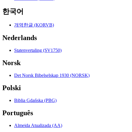
한국어
개역한글 (KORVB)
Nederlands
Statenvertaling (SV1750)
Norsk
Det Norsk Bibelselskap 1930 (NORSK)
Polski
Biblia Gdańska (PBG)
Português
Almeida Atualizada (AA)