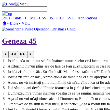
Jesus
·
Bible
·
HTML
·
CSS
·
JS
·
PHP
·
SVG
·
Applications
🏠︎
▸
Bible
▸
VDC
Geneza 45
1
Iosif nu s’a mai putut stăpîni înaintea tuturor celor ce-l înconjurau.
2
A izbucnit într’un plîns așa de tare că l-au auzit Egiptenii și casa l
3
Iosif a zis fraților săi: „Eu sînt Iosif! Mai trăiește tatăl meu?“ Dar 
4
Iosif a zis fraților săi: „Apropiați-vă de mine.“ Și ei s’au apropiat. E
5
Acum, nu vă întristați și nu fiți mîhniți că m’ați vîndut ca să fiu 
6
Iată sînt doi ani decînd bîntuie foametea în țară; și încă cinci ani, nu
7
Dumnezeu m’a trimes înaintea voastră ca să vă rămînă sămînța vie în
8
Așa că nu voi m’ați trimes aici, ci Dumnezeu; El m’a făcut ca un tată
9
Grăbiți-vă de vă suiți la tatăl meu, și spuneți-i: „Așa a vorbit fi
10
Vei locui în ținutul Gosen, și vei fi lîngă mine, tu, fiii tăi, și fiii fiilor