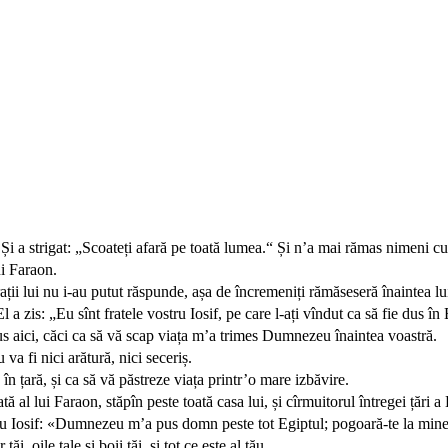
 Și a strigat: „Scoateți afară pe toată lumea.“ Și n’a mai rămas nimeni cu 
ui Faraon.
frații lui nu i-au putut răspunde, așa de încremeniți rămăseseră înaintea lu
l a zis: „Eu sînt fratele vostru Iosif, pe care l-ați vîndut ca să fie dus în 
adus aici, căci ca să vă scap viața m’a trimes Dumnezeu înaintea voastră.
 va fi nici arătură, nici seceriș.
 țară, și ca să vă păstreze viața printr’o mare izbăvire.
 al lui Faraon, stăpîn peste toată casa lui, și cîrmuitorul întregei țări a 
ul tău Iosif: «Dumnezeu m’a pus domn peste tot Egiptul; pogoară-te la min
 tăi, oile tale și boii tăi, și tot ce este al tău.