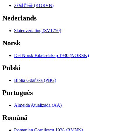
개역한글 (KORVB)
Nederlands
Statenvertaling (SV1750)
Norsk
Det Norsk Bibelselskap 1930 (NORSK)
Polski
Biblia Gdańska (PBG)
Português
Almeida Atualizada (AA)
Română
Romanian Cornilescu 1928 (RMNN)