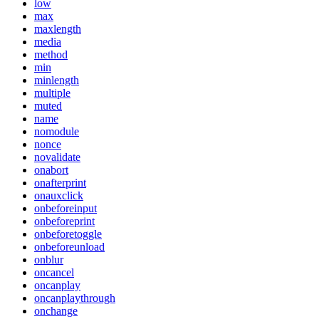
low
max
maxlength
media
method
min
minlength
multiple
muted
name
nomodule
nonce
novalidate
onabort
onafterprint
onauxclick
onbeforeinput
onbeforeprint
onbeforetoggle
onbeforeunload
onblur
oncancel
oncanplay
oncanplaythrough
onchange