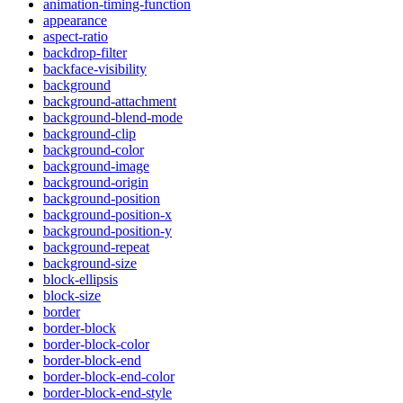
animation-timing-function
appearance
aspect-ratio
backdrop-filter
backface-visibility
background
background-attachment
background-blend-mode
background-clip
background-color
background-image
background-origin
background-position
background-position-x
background-position-y
background-repeat
background-size
block-ellipsis
block-size
border
border-block
border-block-color
border-block-end
border-block-end-color
border-block-end-style