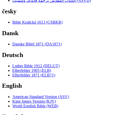
الكتاب المقدس ترجمة فانديك وسميث (ASVD)
česky
Bible Kralická 1613 (CSBKR)
Dansk
Danske Bibel 1871 (DA1871)
Deutsch
Luther Bible 1912 (DELUT)
Elberfelder 1905 (ELB)
Elberfelder 1871 (ELB71)
English
American Standard Version (ASV)
King James Version (KJV)
World English Bible (WEB)