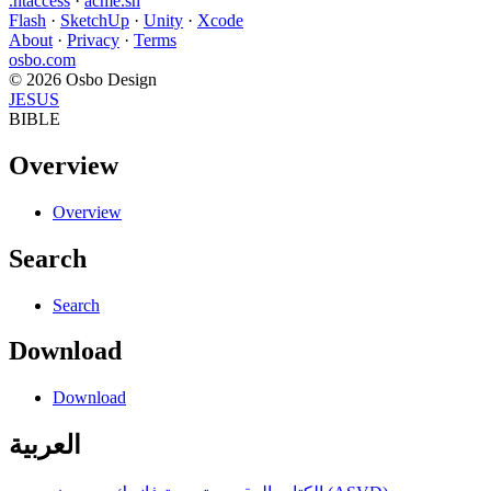
.htaccess
·
acme.sh
Flash
·
SketchUp
·
Unity
·
Xcode
About
·
Privacy
·
Terms
osbo.com
© 2026 Osbo Design
JESUS
BIBLE
Overview
Overview
Search
Search
Download
Download
العربية