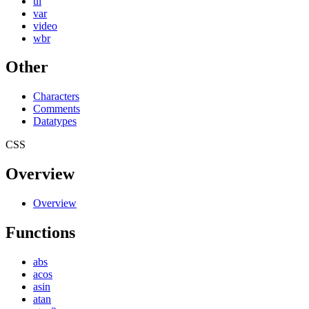
ul
var
video
wbr
Other
Characters
Comments
Datatypes
CSS
Overview
Overview
Functions
abs
acos
asin
atan