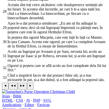
Aceștia sînt toți ceice alcătuiesc cele douăsprezece seminții ale
lui Israel. Și acestea sînt lucrurile, pe cari li le-a spus tatăl lor,
28
cînd i-a binecuvîntat. I-a binecuvîntat, pe fiecare cu o
binecuvîntare deosebită.
Apoi le-a dat porunca următoare: „Eu am să fiu adăugat la
29
poporul meu; deci să mă îngropați împreună cu părinții mei, în
peștera care este în ogorul Hetitului Efron,
în peștera din ogorul Macpela, care este față în față cu Mamre,
30
în țara Canaan. Acesta este ogorul, pe care l-a cumpărat Avraam
de la Hetitul Efron, ca moșie de înmormîntare.
Acolo au îngropat pe Avraam și pe Sara, nevasta lui; acolo au
31
îngropat pe Isaac și pe Rebeca, nevasta lui; și acolo am îngropat
eu pe Lea.
Ogorul și peștera care se află acolo au fost cumpărate dela fiii lui
32
Het.“
Cînd a insprăvit Iacov de dat porunci fiilor săi, și-a tras
33
picioarele în pat, și-a dat duhul, și a fost adăugat la poporul său.
Jesus
·
Bible
HTML
·
CSS
·
JS
·
PHP
·
SVG
Applications
·
Editor
·
Favicon