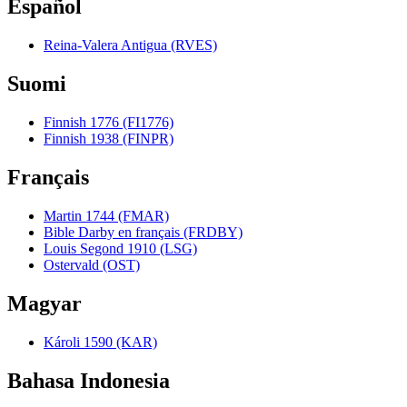
Español
Reina-Valera Antigua (RVES)
Suomi
Finnish 1776 (FI1776)
Finnish 1938 (FINPR)
Français
Martin 1744 (FMAR)
Bible Darby en français (FRDBY)
Louis Segond 1910 (LSG)
Ostervald (OST)
Magyar
Károli 1590 (KAR)
Bahasa Indonesia