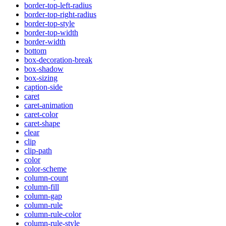
border-top-left-radius
border-top-right-radius
border-top-style
border-top-width
border-width
bottom
box-decoration-break
box-shadow
box-sizing
caption-side
caret
caret-animation
caret-color
caret-shape
clear
clip
clip-path
color
color-scheme
column-count
column-fill
column-gap
column-rule
column-rule-color
column-rule-style