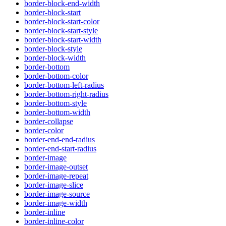
border-block-end-width
border-block-start
border-block-start-color
border-block-start-style
border-block-start-width
border-block-style
border-block-width
border-bottom
border-bottom-color
border-bottom-left-radius
border-bottom-right-radius
border-bottom-style
border-bottom-width
border-collapse
border-color
border-end-end-radius
border-end-start-radius
border-image
border-image-outset
border-image-repeat
border-image-slice
border-image-source
border-image-width
border-inline
border-inline-color