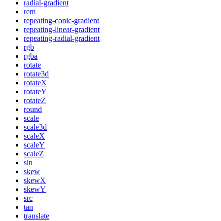
radial-gradient
rem
repeating-conic-gradient
repeating-linear-gradient
repeating-radial-gradient
rgb
rgba
rotate
rotate3d
rotateX
rotateY
rotateZ
round
scale
scale3d
scaleX
scaleY
scaleZ
sin
skew
skewX
skewY
src
tan
translate