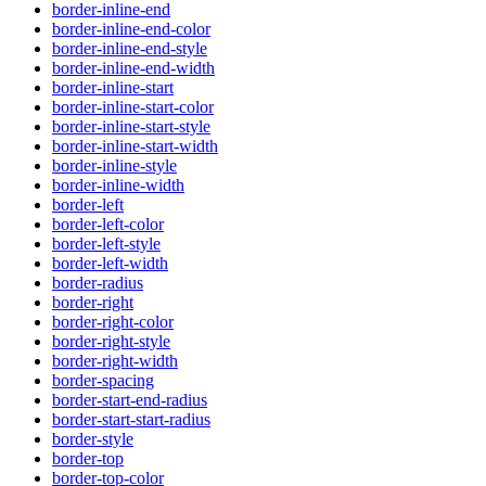
border-inline-end
border-inline-end-color
border-inline-end-style
border-inline-end-width
border-inline-start
border-inline-start-color
border-inline-start-style
border-inline-start-width
border-inline-style
border-inline-width
border-left
border-left-color
border-left-style
border-left-width
border-radius
border-right
border-right-color
border-right-style
border-right-width
border-spacing
border-start-end-radius
border-start-start-radius
border-style
border-top
border-top-color