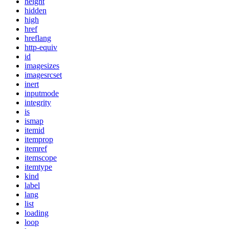
height
hidden
high
href
hreflang
http-equiv
id
imagesizes
imagesrcset
inert
inputmode
integrity
is
ismap
itemid
itemprop
itemref
itemscope
itemtype
kind
label
lang
list
loading
loop