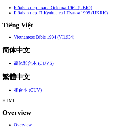
Біблія в пер. Івана Огієнка 1962 (UBIO)
Біблія в пер. П.Куліша та І.Пулюя 1905 (UKRK)
Tiếng Việt
Vietnamese Bible 1934 (VI1934)
简体中文
简体和合本 (CUVS)
繁體中文
和合本 (CUV)
HTML
Overview
Overview