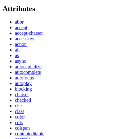
Attributes
abbr
accept
accept-charset
accesskey
action
alt
as
async
autocapitalize
autocomplete
autofocus
autoplay
blocking
charset
checked
cite
class
color
cols
colspan
contenteditable