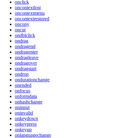
onclick
oncontextlost
oncontextmenu
oncontextrestored
oncopy
oncut
ondblclick
ondrag
ondragend
ondragenter
ondragleave
ondragover
ondragstart
ondrop
ondurationchange
onended
onfocus
onformdata
onhashchange
oninput
oninvalid
onkeydown
onkeypress
onkeyup
onlanguagechange