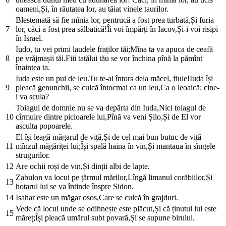
oameni,Și, în răutatea lor, au tăiat vinele taurilor.
Blestemată să fie mînia lor, pentrucă a fost prea turbată,Și furia
7
lor, căci a fost prea sălbatică!Îi voi împărți în Iacov,Și-i voi risipi
în Israel.
Iudo, tu vei primi laudele fraților tăi;Mîna ta va apuca de ceafă
8
pe vrăjmașii tăi.Fiii tatălui tău se vor închina pînă la pămînt
înaintea ta.
Iuda este un pui de leu.Tu te-ai întors dela măcel, fiule!Iuda își
9
pleacă genunchii, se culcă întocmai ca un leu,Ca o leoaică: cine-
l va scula?
Toiagul de domnie nu se va depărta din Iuda,Nici toiagul de
10
cîrmuire dintre picioarele lui,Pînă va veni Șilo,Și de El vor
asculta popoarele.
El își leagă măgarul de viță,Și de cel mai bun butuc de viță
11
mînzul măgăriței lui;Își spală haina în vin,Și mantaua în sîngele
strugurilor.
12
Are ochii roși de vin,Și dinții albi de lapte.
Zabulon va locui pe țărmul mărilor,Lîngă limanul corăbiilor,Și
13
hotarul lui se va întinde înspre Sidon.
14
Isahar este un măgar osos,Care se culcă în grajduri.
Vede că locul unde se odihnește este plăcut,Și că ținutul lui este
15
măreț;Își pleacă umărul subt povară,Și se supune birului.