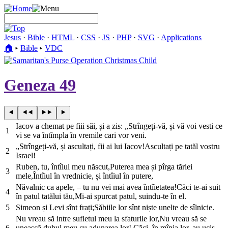
Jesus
·
Bible
·
HTML
·
CSS
·
JS
·
PHP
·
SVG
·
Applications
🏠︎
▸
Bible
▸
VDC
Geneza 49
Iacov a chemat pe fiii săi, și a zis: „Strîngeți-vă, și vă voi vesti ce
1
vi se va întîmpla în vremile cari vor veni.
„Strîngeți-vă, și ascultați, fii ai lui Iacov!Ascultați pe tatăl vostru
2
Israel!
Ruben, tu, întîiul meu născut,Puterea mea și pîrga tăriei
3
mele,Întîiul în vrednicie, și întîiul în putere,
Năvalnic ca apele, – tu nu vei mai avea întîietatea!Căci te-ai suit
4
în patul tatălui tău,Mi-ai spurcat patul, suindu-te în el.
5
Simeon și Levi sînt frați;Săbiile lor sînt niște unelte de sîlnicie.
Nu vreau să intre sufletul meu la sfaturile lor,Nu vreau să se
6
unească duhul meu cu adunarea lor! Căci, în mînia lor, au ucis