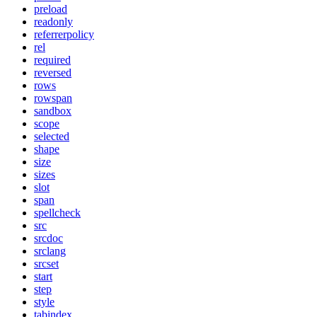
preload
readonly
referrerpolicy
rel
required
reversed
rows
rowspan
sandbox
scope
selected
shape
size
sizes
slot
span
spellcheck
src
srcdoc
srclang
srcset
start
step
style
tabindex