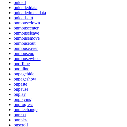
onload
onloadeddata
onloadedmetadata
onloadstart
onmousedown
onmouseenter
onmouseleave
onmousemove
onmouseout
onmouseover
onmouseup
onmousewheel
onoffline
ononline
onpagehide
onpageshow
onpaste
onpause
onplay
onplaying
onprogress
onratechange
onreset
onresize
onscroll