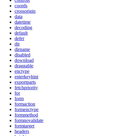
controls
coords
crossorigin
data
datetime
decoding
default
defer
dir
dirname
disabled
download
draggable
enctype
enterkeyhint
exportparts
fetchpriority
for
form
formaction
formenctype
formmethod
formnovalidate
formtarget
headers