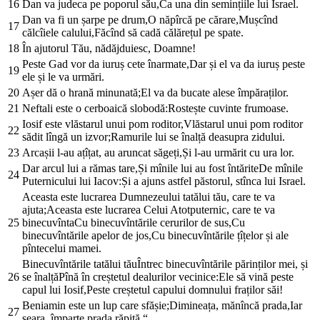
16
Dan va judeca pe poporul său,Ca una din semințiile lui Israel.
Dan va fi un șarpe pe drum,O năpîrcă pe cărare,Mușcînd
17
călcîiele calului,Făcînd să cadă călărețul pe spate.
18
În ajutorul Tău, nădăjduiesc, Doamne!
Peste Gad vor da iuruș cete înarmate,Dar și el va da iuruș peste
19
ele și le va urmări.
20
Așer dă o hrană minunată;El va da bucate alese împăraților.
21
Neftali este o cerboaică slobodă:Rostește cuvinte frumoase.
Iosif este vlăstarul unui pom roditor,Vlăstarul unui pom roditor
22
sădit lîngă un izvor;Ramurile lui se înalță deasupra zidului.
23
Arcașii l-au ațîțat, au aruncat săgeți,Și l-au urmărit cu ura lor.
Dar arcul lui a rămas tare,Și mînile lui au fost întăriteDe mînile
24
Puternicului lui Iacov:Și a ajuns astfel păstorul, stînca lui Israel.
Aceasta este lucrarea Dumnezeului tatălui tău, care te va
ajuta;Aceasta este lucrarea Celui Atotputernic, care te va
25
binecuvîntaCu binecuvîntările cerurilor de sus,Cu
binecuvîntările apelor de jos,Cu binecuvîntările țîțelor și ale
pîntecelui mamei.
Binecuvîntările tatălui tăuÎntrec binecuvîntările părinților mei, și
26
se înalțăPînă în creștetul dealurilor vecinice:Ele să vină peste
capul lui Iosif,Peste creștetul capului domnului fraților săi!
Beniamin este un lup care sfășie;Dimineața, mănîncă prada,Iar
27
seara, împarte prada răpită.“