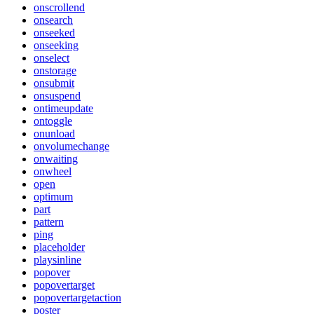
onscrollend
onsearch
onseeked
onseeking
onselect
onstorage
onsubmit
onsuspend
ontimeupdate
ontoggle
onunload
onvolumechange
onwaiting
onwheel
open
optimum
part
pattern
ping
placeholder
playsinline
popover
popovertarget
popovertargetaction
poster