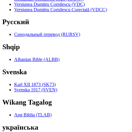
Versiunea Dumitru Cornilescu (VDC)
Versiunea Dumitru Cornilescu Corectată (VDCC)
Pyccкий
Синодальный перевод (RURSV)
Shqip
Albanian Bible (ALBB)
Svenska
Karl XII 1873 (SK73)
Svenska 1917 (SVEN)
Wikang Tagalog
Ang Biblia (TLAB)
українська