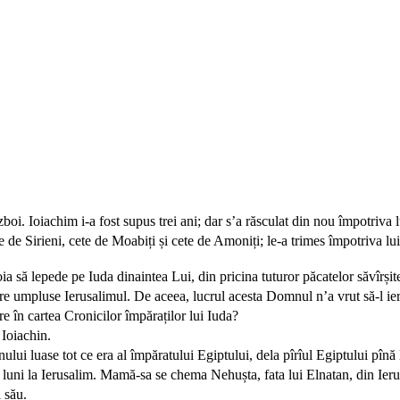
i. Ioiachim i-a fost supus trei ani; dar s’a răsculat din nou împotriva l
 de Sirieni, cete de Moabiți și cete de Amoniți; le-a trimes împotriva l
 să lepede pe Iuda dinaintea Lui, din pricina tuturor păcatelor săvîrși
are umpluse Ierusalimul. De aceea, lucrul acesta Domnul n’a vrut să-l ier
oare în cartea Cronicilor împăraților lui Iuda?
 Ioiachin.
ului luase tot ce era al împăratului Egiptului, dela pîrîul Egiptului pînă l
i luni la Ierusalim. Mamă-sa se chema Nehușta, fata lui Elnatan, din Ieru
 său.