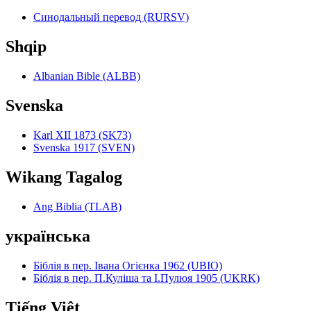
Синодальный перевод (RURSV)
Shqip
Albanian Bible (ALBB)
Svenska
Karl XII 1873 (SK73)
Svenska 1917 (SVEN)
Wikang Tagalog
Ang Biblia (TLAB)
українська
Біблія в пер. Івана Огієнка 1962 (UBIO)
Біблія в пер. П.Куліша та І.Пулюя 1905 (UKRK)
Tiếng Việt