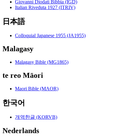
Giovanni Diodati Bibbia (IGD)
Italian Riveduta 1927 (ITRIV)
日本語
Colloquial Japanese 1955 (JA1955)
Malagasy
Malagasy Bible (MG1865)
te reo Māori
Maori Bible (MAOR)
한국어
개역한글 (KORVB)
Nederlands