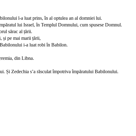
ilonului l-a luat prins, în al optulea an al domniei lui.
on, împăratul lui Israel, în Templul Domnului, cum spusese Domnul.
rul sărac al țării.
 și pe mai marii țării,
 Babilonului i-a luat robi în Babilon.
eremia, din Libna.
Lui. Și Zedechia s’a răsculat împotriva împăratului Babilonului.