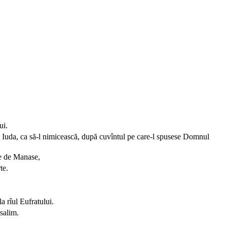
ui.
ui Iuda, ca să-l nimicească, după cuvîntul pe care-l spusese Domnul
te de Manase,
te.
a rîul Eufratului.
salim.