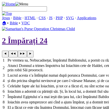
Jesus
·
Bible
·
HTML
·
CSS
·
JS
·
PHP
·
SVG
·
Applications
🏠︎
▸
Bible
▸
VDC
2 Împărați 24
1
Pe vremea sa, Nebucadnețar, împăratul Babilonului, a pornit cu războ
Atunci Domnul a trimes împotriva lui Ioiachim cete de Haldei, cete
2
prin robii Săi proorocii.
3
Lucrul acesta s’a întîmplat numai după porunca Domnului, care voia
4
și din pricina sîngelui nevinovat pe care-l vărsase Manase, și de c
5
Celelalte fapte ale lui Ioiachim, și tot ce a făcut el, nu sînt scrise 
6
Ioiachim a adormit cu părinții săi. Și, în locul lui, a domnit fiul său
7
Împăratul Egiptului n’a mai ieșit din țara lui, căci împăratul Babilon
8
Ioiachin avea optsprezece ani cînd a ajuns împărat, și a domnit tre
9
El a făcut ce este rău înaintea Domnului, întocmai cum făcuse tatăl