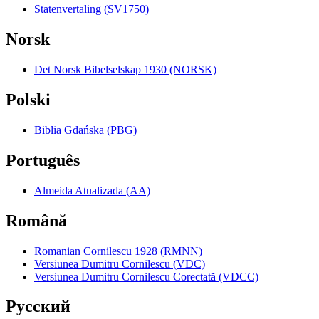
Statenvertaling (SV1750)
Norsk
Det Norsk Bibelselskap 1930 (NORSK)
Polski
Biblia Gdańska (PBG)
Português
Almeida Atualizada (AA)
Română
Romanian Cornilescu 1928 (RMNN)
Versiunea Dumitru Cornilescu (VDC)
Versiunea Dumitru Cornilescu Corectată (VDCC)
Pyccкий