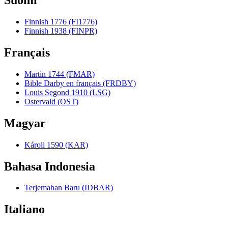
Suomi
Finnish 1776 (FI1776)
Finnish 1938 (FINPR)
Français
Martin 1744 (FMAR)
Bible Darby en français (FRDBY)
Louis Segond 1910 (LSG)
Ostervald (OST)
Magyar
Károli 1590 (KAR)
Bahasa Indonesia
Terjemahan Baru (IDBAR)
Italiano