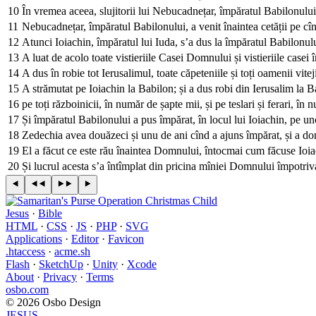
10
În vremea aceea, slujitorii lui Nebucadnețar, împăratul Babilonului,
11
Nebucadnețar, împăratul Babilonului, a venit înaintea cetății pe cînd
12
Atunci Ioiachin, împăratul lui Iuda, s’a dus la împăratul Babilonului,
13
A luat de acolo toate vistieriile Casei Domnului și vistieriile cas
14
A dus în robie tot Ierusalimul, toate căpeteniile și toți oamenii viteji
15
A strămutat pe Ioiachin la Babilon; și a dus robi din Ierusalim la B
16
pe toți războinicii, în număr de șapte mii, și pe teslari și ferari, î
17
Și împăratul Babilonului a pus împărat, în locul lui Ioiachin, pe u
18
Zedechia avea douăzeci și unu de ani cînd a ajuns împărat, și a d
19
El a făcut ce este rău înaintea Domnului, întocmai cum făcuse Ioi
20
Și lucrul acesta s’a întîmplat din pricina mîniei Domnului împotriva
Jesus
·
Bible
HTML
·
CSS
·
JS
·
PHP
·
SVG
Applications
·
Editor
·
Favicon
.htaccess
·
acme.sh
Flash
·
SketchUp
·
Unity
·
Xcode
About
·
Privacy
·
Terms
osbo.com
© 2026 Osbo Design
JESUS