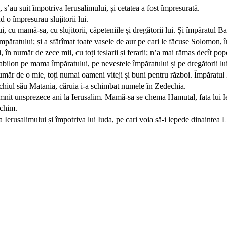
 s’au suit împotriva Ierusalimului, și cetatea a fost împresurată.
 o împresurau slujitorii lui.
 cu mamă-sa, cu slujitorii, căpeteniile și dregătorii lui. Și împăratul Bab
ei împăratului; și a sfărîmat toate vasele de aur pe cari le făcuse Solom
, în număr de zece mii, cu toți teslarii și ferarii; n’a mai rămas decît popo
abilon pe mama împăratului, pe nevestele împăratului și pe dregătorii lui,
n număr de o mie, toți numai oameni viteji și buni pentru război. Împăratul
nchiul său Matania, căruia i-a schimbat numele în Zedechia.
omnit unsprezece ani la Ierusalim. Mamă-sa se chema Hamutal, fata lui I
achim.
 Ierusalimului și împotriva lui Iuda, pe cari voia să-i lepede dinaintea 