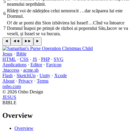
5
neamului neprihănit.
Rîdeți voi de nădejdea celui nenorocit …dar scăparea lui este
6
Domnul.
O! de ar porni din Sion izbăvirea lui Israel!…Cînd va întoarce
7
Domnul înapoi pe prinșii de război ai poporului Său,Iacov se va
veseli, și Israel se va bucura.
Jesus
·
Bible
HTML
·
CSS
·
JS
·
PHP
·
SVG
Applications
·
Editor
·
Favicon
.htaccess
·
acme.sh
Flash
·
SketchUp
·
Unity
·
Xcode
About
·
Privacy
·
Terms
osbo.com
© 2026 Osbo Design
JESUS
BIBLE
Overview
Overview