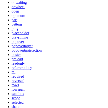
onwaiting
onwheel
open
optimum
part
pattern
ping
placeholder
playsinline
popover
popovertarget
popovertargetaction
poster
preload
readonly
referrerpolicy
rel
required
reversed
rows
rowspan
sandbox
scope
selected
shape