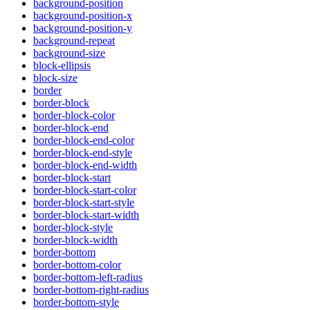
background-position
background-position-x
background-position-y
background-repeat
background-size
block-ellipsis
block-size
border
border-block
border-block-color
border-block-end
border-block-end-color
border-block-end-style
border-block-end-width
border-block-start
border-block-start-color
border-block-start-style
border-block-start-width
border-block-style
border-block-width
border-bottom
border-bottom-color
border-bottom-left-radius
border-bottom-right-radius
border-bottom-style