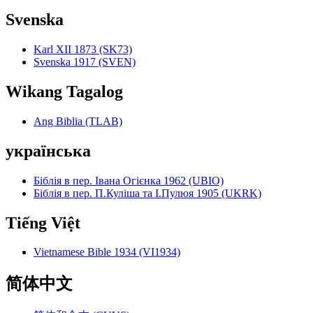
Svenska
Karl XII 1873 (SK73)
Svenska 1917 (SVEN)
Wikang Tagalog
Ang Biblia (TLAB)
українська
Біблія в пер. Івана Огієнка 1962 (UBIO)
Біблія в пер. П.Куліша та І.Пулюя 1905 (UKRK)
Tiếng Việt
Vietnamese Bible 1934 (VI1934)
简体中文