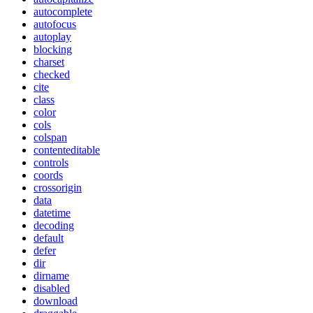
autocomplete
autofocus
autoplay
blocking
charset
checked
cite
class
color
cols
colspan
contenteditable
controls
coords
crossorigin
data
datetime
decoding
default
defer
dir
dirname
disabled
download