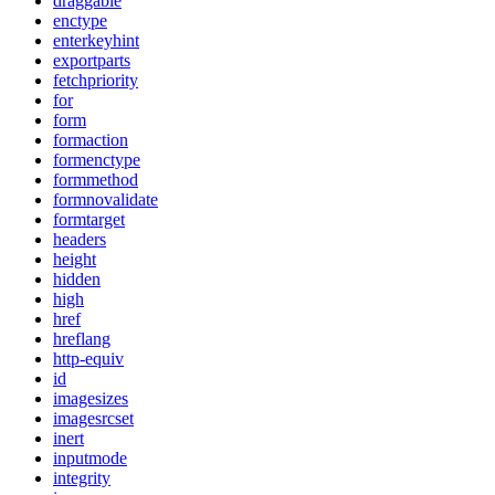
draggable
enctype
enterkeyhint
exportparts
fetchpriority
for
form
formaction
formenctype
formmethod
formnovalidate
formtarget
headers
height
hidden
high
href
hreflang
http-equiv
id
imagesizes
imagesrcset
inert
inputmode
integrity