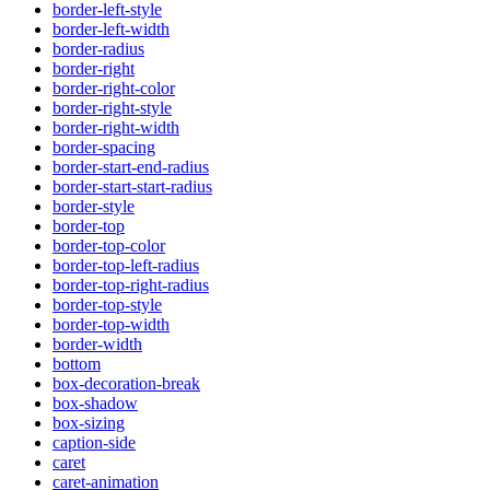
border-left-style
border-left-width
border-radius
border-right
border-right-color
border-right-style
border-right-width
border-spacing
border-start-end-radius
border-start-start-radius
border-style
border-top
border-top-color
border-top-left-radius
border-top-right-radius
border-top-style
border-top-width
border-width
bottom
box-decoration-break
box-shadow
box-sizing
caption-side
caret
caret-animation