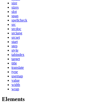
size
sizes
slot
span
spellcheck
src
srcdoc
srclang
srcset
start
step
style
tabindex
target
title
translate
type
usemap
value
width
wrap
Elements