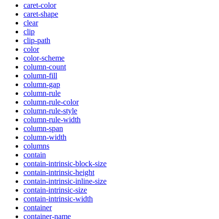
caret-color
caret-shape
clear
clip
clip-path
color
color-scheme
column-count
column-fill
column-gap
column-rule
column-rule-color
column-rule-style
column-rule-width
column-span
column-width
columns
contain
contain-intrinsic-block-size
contain-intrinsic-height
contain-intrinsic-inline-size
contain-intrinsic-size
contain-intrinsic-width
container
container-name