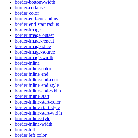
border-bottom-width
border-collapse
border-color
border-end-end-radius
border-end-start-radius
border-image
border-image-outset
border-image-repeat
border-image-slice
border-image-source
border-image-width
border-inline
border-inline-color
border-inline-end
border-inline-end-color
border-inline-end-style
border-inline-end-width
border-inline-start
border-inline-start-color
border-inline-start-style
border-inline-start-width
border-inline-style
border-inline-width
border-left
border-left-color