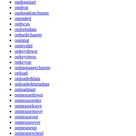
ondragstart
ondrop
ondurationchange
onended
onfocus
onformdata
onhashchange
oninput
oninvalid
onkeydown
onkeypress
onkeyup
onlanguagechange
onload
onloadeddata
onloadedmetadata
onloadstart
onmousedown
onmouseenter
onmouseleave
onmousemove
onmouseout
onmouseover
onmouseup
onmousewheel