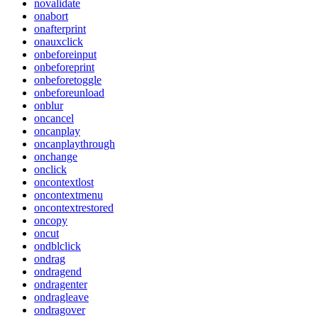
novalidate
onabort
onafterprint
onauxclick
onbeforeinput
onbeforeprint
onbeforetoggle
onbeforeunload
onblur
oncancel
oncanplay
oncanplaythrough
onchange
onclick
oncontextlost
oncontextmenu
oncontextrestored
oncopy
oncut
ondblclick
ondrag
ondragend
ondragenter
ondragleave
ondragover