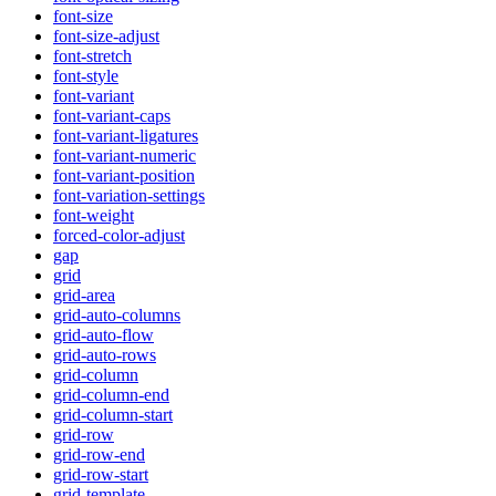
font-size
font-size-adjust
font-stretch
font-style
font-variant
font-variant-caps
font-variant-ligatures
font-variant-numeric
font-variant-position
font-variation-settings
font-weight
forced-color-adjust
gap
grid
grid-area
grid-auto-columns
grid-auto-flow
grid-auto-rows
grid-column
grid-column-end
grid-column-start
grid-row
grid-row-end
grid-row-start
grid-template