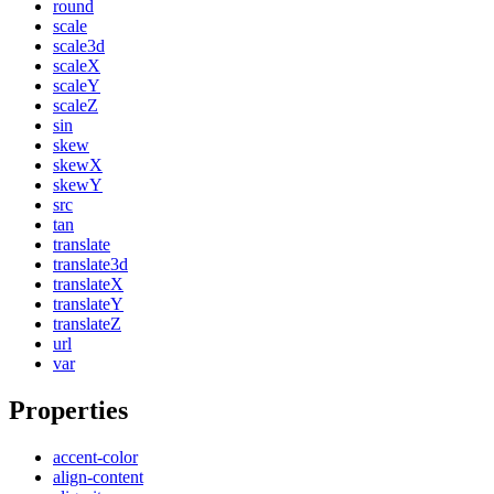
round
scale
scale3d
scaleX
scaleY
scaleZ
sin
skew
skewX
skewY
src
tan
translate
translate3d
translateX
translateY
translateZ
url
var
Properties
accent-color
align-content