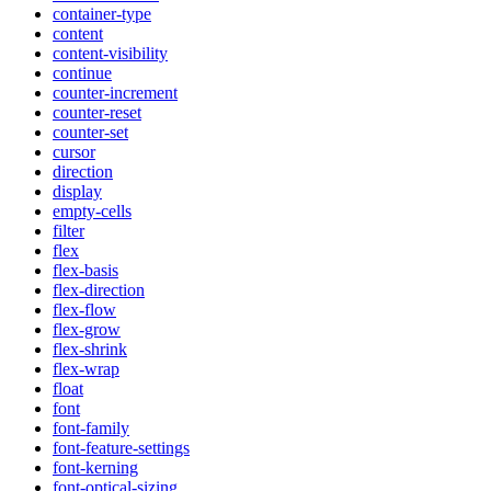
container-type
content
content-visibility
continue
counter-increment
counter-reset
counter-set
cursor
direction
display
empty-cells
filter
flex
flex-basis
flex-direction
flex-flow
flex-grow
flex-shrink
flex-wrap
float
font
font-family
font-feature-settings
font-kerning
font-optical-sizing