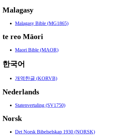
Malagasy
Malagasy Bible (MG1865)
te reo Māori
Maori Bible (MAOR)
한국어
개역한글 (KORVB)
Nederlands
Statenvertaling (SV1750)
Norsk
Det Norsk Bibelselskap 1930 (NORSK)