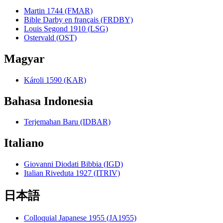
Martin 1744 (FMAR)
Bible Darby en français (FRDBY)
Louis Segond 1910 (LSG)
Ostervald (OST)
Magyar
Károli 1590 (KAR)
Bahasa Indonesia
Terjemahan Baru (IDBAR)
Italiano
Giovanni Diodati Bibbia (IGD)
Italian Riveduta 1927 (ITRIV)
日本語
Colloquial Japanese 1955 (JA1955)