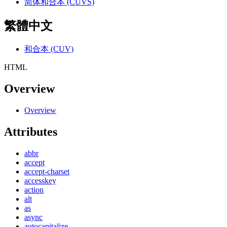
简体和合本 (CUVS)
繁體中文
和合本 (CUV)
HTML
Overview
Overview
Attributes
abbr
accept
accept-charset
accesskey
action
alt
as
async
autocapitalize