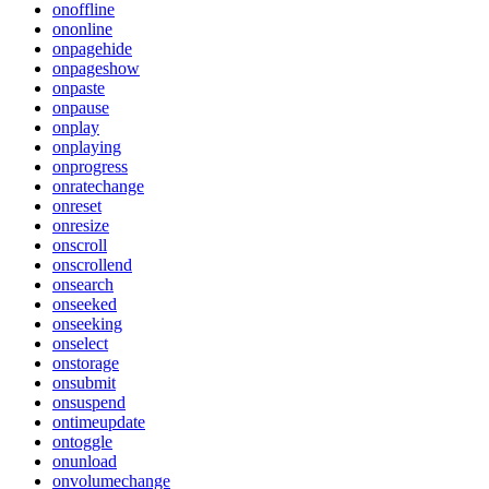
onoffline
ononline
onpagehide
onpageshow
onpaste
onpause
onplay
onplaying
onprogress
onratechange
onreset
onresize
onscroll
onscrollend
onsearch
onseeked
onseeking
onselect
onstorage
onsubmit
onsuspend
ontimeupdate
ontoggle
onunload
onvolumechange