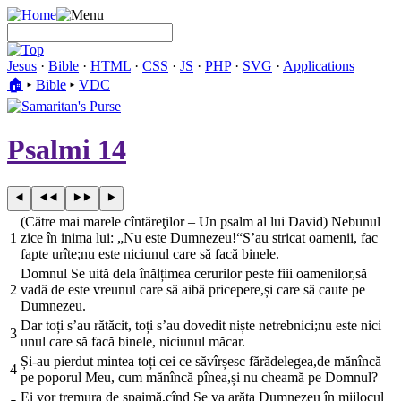
Jesus
·
Bible
·
HTML
·
CSS
·
JS
·
PHP
·
SVG
·
Applications
🏠︎
▸
Bible
▸
VDC
Psalmi 14
(Către mai marele cîntăreţilor – Un psalm al lui David) Nebunul
1
zice în inima lui: „Nu este Dumnezeu!“S’au stricat oamenii, fac
fapte urîte;nu este niciunul care să facă binele.
Domnul Se uită dela înălțimea cerurilor peste fiii oamenilor,să
2
vadă de este vreunul care să aibă pricepere,și care să caute pe
Dumnezeu.
Dar toți s’au rătăcit, toți s’au dovedit niște netrebnici;nu este nici
3
unul care să facă binele, niciunul măcar.
Și-au pierdut mintea toți cei ce săvîrșesc fărădelegea,de mănîncă
4
pe poporul Meu, cum mănîncă pînea,și nu cheamă pe Domnul?
Ei vor tremura de spaimă,cînd Se va arăta Dumnezeu în mijlocul