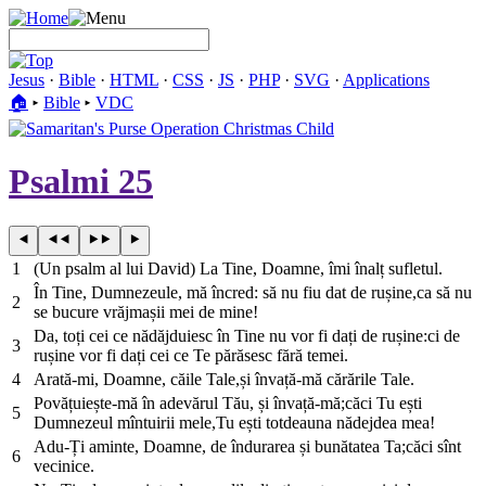
Jesus
·
Bible
·
HTML
·
CSS
·
JS
·
PHP
·
SVG
·
Applications
🏠︎
▸
Bible
▸
VDC
Psalmi 25
1
(Un psalm al lui David) La Tine, Doamne, îmi înalț sufletul.
În Tine, Dumnezeule, mă încred: să nu fiu dat de rușine,ca să nu
2
se bucure vrăjmașii mei de mine!
Da, toți cei ce nădăjduiesc în Tine nu vor fi dați de rușine:ci de
3
rușine vor fi dați cei ce Te părăsesc fără temei.
4
Arată-mi, Doamne, căile Tale,și învață-mă cărările Tale.
Povățuiește-mă în adevărul Tău, și învață-mă;căci Tu ești
5
Dumnezeul mîntuirii mele,Tu ești totdeauna nădejdea mea!
Adu-Ți aminte, Doamne, de îndurarea și bunătatea Ta;căci sînt
6
vecinice.