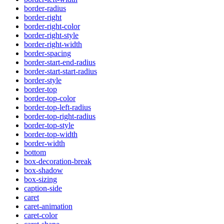
border-radius
border-right
border-right-color
border-right-style
border-right-width
border-spacing
border-start-end-radius
border-start-start-radius
border-style
border-top
border-top-color
border-top-left-radius
border-top-right-radius
border-top-style
border-top-width
border-width
bottom
box-decoration-break
box-shadow
box-sizing
caption-side
caret
caret-animation
caret-color