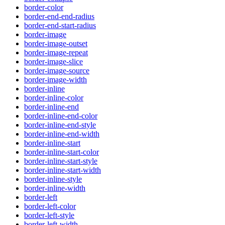
border-color
border-end-end-radius
border-end-start-radius
border-image
border-image-outset
border-image-repeat
border-image-slice
border-image-source
border-image-width
border-inline
border-inline-color
border-inline-end
border-inline-end-color
border-inline-end-style
border-inline-end-width
border-inline-start
border-inline-start-color
border-inline-start-style
border-inline-start-width
border-inline-style
border-inline-width
border-left
border-left-color
border-left-style
border-left-width