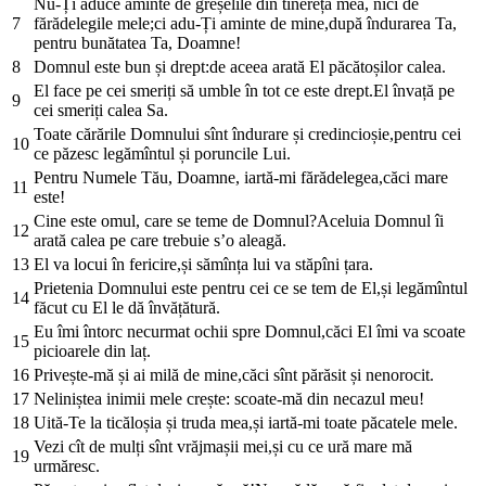
Nu-Ți aduce aminte de greșelile din tinereța mea, nici de
7
fărădelegile mele;ci adu-Ți aminte de mine,după îndurarea Ta,
pentru bunătatea Ta, Doamne!
8
Domnul este bun și drept:de aceea arată El păcătoșilor calea.
El face pe cei smeriți să umble în tot ce este drept.El învață pe
9
cei smeriți calea Sa.
Toate cărările Domnului sînt îndurare și credincioșie,pentru cei
10
ce păzesc legămîntul și poruncile Lui.
Pentru Numele Tău, Doamne, iartă-mi fărădelegea,căci mare
11
este!
Cine este omul, care se teme de Domnul?Aceluia Domnul îi
12
arată calea pe care trebuie s’o aleagă.
13
El va locui în fericire,și sămînța lui va stăpîni țara.
Prietenia Domnului este pentru cei ce se tem de El,și legămîntul
14
făcut cu El le dă învățătură.
Eu îmi întorc necurmat ochii spre Domnul,căci El îmi va scoate
15
picioarele din laț.
16
Privește-mă și ai milă de mine,căci sînt părăsit și nenorocit.
17
Neliniștea inimii mele crește: scoate-mă din necazul meu!
18
Uită-Te la ticăloșia și truda mea,și iartă-mi toate păcatele mele.
Vezi cît de mulți sînt vrăjmașii mei,și cu ce ură mare mă
19
urmăresc.