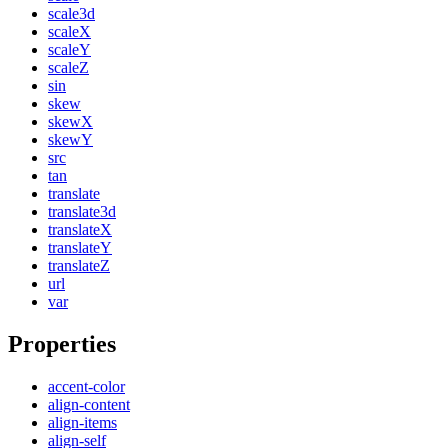
scale3d
scaleX
scaleY
scaleZ
sin
skew
skewX
skewY
src
tan
translate
translate3d
translateX
translateY
translateZ
url
var
Properties
accent-color
align-content
align-items
align-self