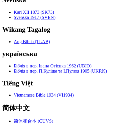
Svenska
Karl XII 1873 (SK73)
Svenska 1917 (SVEN)
Wikang Tagalog
Ang Biblia (TLAB)
українська
Біблія в пер. Івана Огієнка 1962 (UBIO)
Біблія в пер. П.Куліша та І.Пулюя 1905 (UKRK)
Tiếng Việt
Vietnamese Bible 1934 (VI1934)
简体中文
简体和合本 (CUVS)