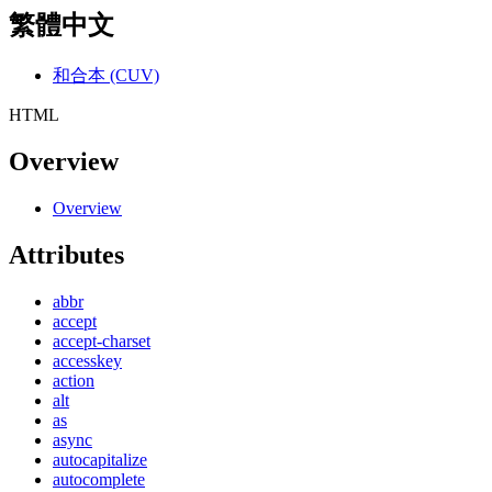
繁體中文
和合本 (CUV)
HTML
Overview
Overview
Attributes
abbr
accept
accept-charset
accesskey
action
alt
as
async
autocapitalize
autocomplete