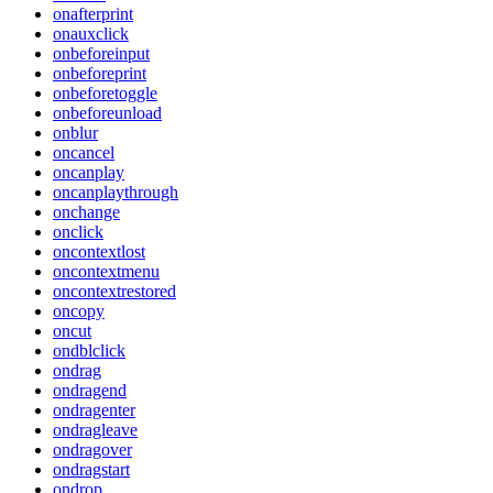
onafterprint
onauxclick
onbeforeinput
onbeforeprint
onbeforetoggle
onbeforeunload
onblur
oncancel
oncanplay
oncanplaythrough
onchange
onclick
oncontextlost
oncontextmenu
oncontextrestored
oncopy
oncut
ondblclick
ondrag
ondragend
ondragenter
ondragleave
ondragover
ondragstart
ondrop