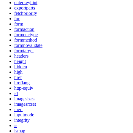
enterkeyhint
exportparts
fetchpriority
for
form
formaction
formenctype
formmethod
formnovalidate
formtarget
headers
height
hidden
high
href
hreflang
http-equiv
id
imagesizes
imagesrcset
inert
inputmode
integrity
is
ismap