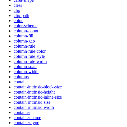
caret-shape
clear
clip
clip-path
color
color-scheme
column-count
column-fill
column-gap
column-rule
column-rule-color
column-rule-style
column-rule-width
column-span
column-width
columns
contain
contain-intrinsic-block-size
contain-intrinsic-height
contain-intrinsic-inline-size
contain-intrinsic-size
contain-intrinsic-width
container
container-name
container-type