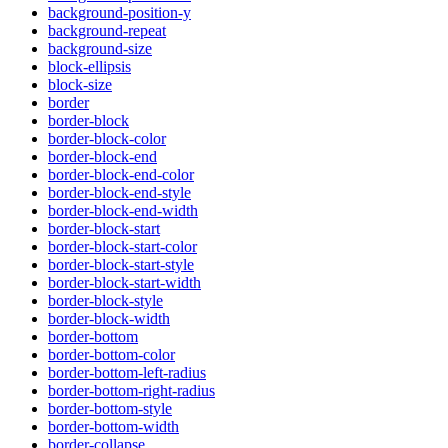
background-position-y
background-repeat
background-size
block-ellipsis
block-size
border
border-block
border-block-color
border-block-end
border-block-end-color
border-block-end-style
border-block-end-width
border-block-start
border-block-start-color
border-block-start-style
border-block-start-width
border-block-style
border-block-width
border-bottom
border-bottom-color
border-bottom-left-radius
border-bottom-right-radius
border-bottom-style
border-bottom-width
border-collapse