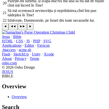
Păzește-mi sufletul, și scapă-mă!Nu mă lăsa să fiu dat de rușine
20
cînd mă încred în Tine!
Să mă ocrotească nevinovăția și neprihănirea,cînd îmi pun
21
nădejdea în Tine!
22
Izbăvește, Dumnezeule, pe Israel din toate necazurile lui.
Jesus
·
Bible
HTML
·
CSS
·
JS
·
PHP
·
SVG
Applications
·
Editor
·
Favicon
.htaccess
·
acme.sh
Flash
·
SketchUp
·
Unity
·
Xcode
About
·
Privacy
·
Terms
osbo.com
© 2026 Osbo Design
JESUS
BIBLE
Overview
Overview
Search