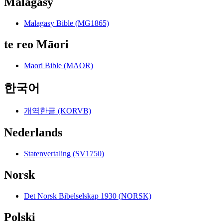
Malagasy
Malagasy Bible (MG1865)
te reo Māori
Maori Bible (MAOR)
한국어
개역한글 (KORVB)
Nederlands
Statenvertaling (SV1750)
Norsk
Det Norsk Bibelselskap 1930 (NORSK)
Polski