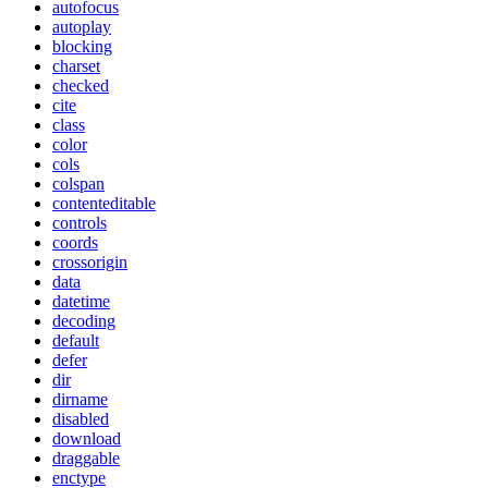
autofocus
autoplay
blocking
charset
checked
cite
class
color
cols
colspan
contenteditable
controls
coords
crossorigin
data
datetime
decoding
default
defer
dir
dirname
disabled
download
draggable
enctype