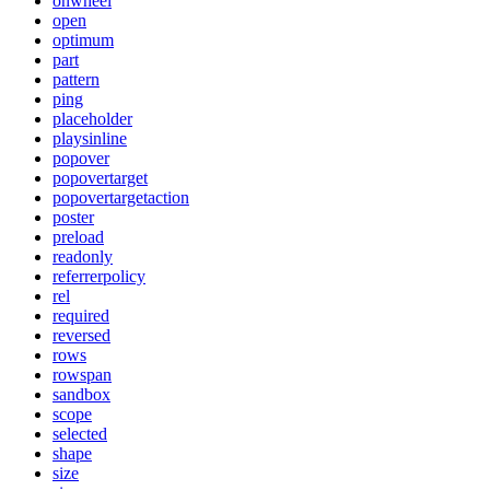
onwheel
open
optimum
part
pattern
ping
placeholder
playsinline
popover
popovertarget
popovertargetaction
poster
preload
readonly
referrerpolicy
rel
required
reversed
rows
rowspan
sandbox
scope
selected
shape
size