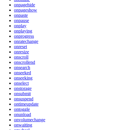
onpagehide
onpageshow
onpaste
onpause
onplay
onplaying
onprogress
onratechange
onreset
onresize
onscroll
onscrollend
onsearch
onseeked
onseeking
onselect
onstorage
onsubmit
onsuspend
ontimeupdate
ontoggle
onunload
onvolumechange
onwaiting