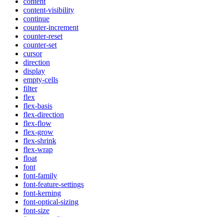
content
content-visibility
continue
counter-increment
counter-reset
counter-set
cursor
direction
display
empty-cells
filter
flex
flex-basis
flex-direction
flex-flow
flex-grow
flex-shrink
flex-wrap
float
font
font-family
font-feature-settings
font-kerning
font-optical-sizing
font-size