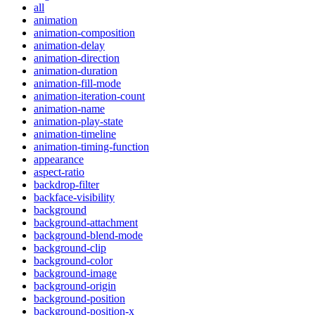
all
animation
animation-composition
animation-delay
animation-direction
animation-duration
animation-fill-mode
animation-iteration-count
animation-name
animation-play-state
animation-timeline
animation-timing-function
appearance
aspect-ratio
backdrop-filter
backface-visibility
background
background-attachment
background-blend-mode
background-clip
background-color
background-image
background-origin
background-position
background-position-x