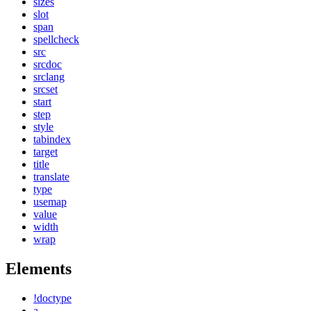
sizes
slot
span
spellcheck
src
srcdoc
srclang
srcset
start
step
style
tabindex
target
title
translate
type
usemap
value
width
wrap
Elements
!doctype
a