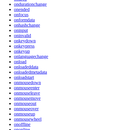
ondurationchange
onended
onfocus
onformdata
onhashchange
oninput
oninvalid
onkeydown
onkeypress
onkeyup
onlanguagechange
onload
onloadeddata
onloadedmetadata
onloadstart
onmousedown
onmouseenter
onmouseleave
onmousemove
onmouseout
onmouseover
onmouseup
onmousewheel
onoffline
ononline