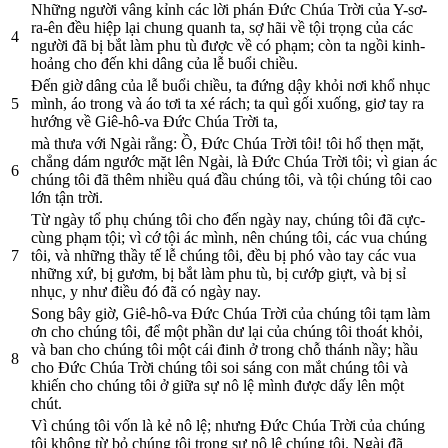
Những người vâng kỉnh các lời phán Ðức Chúa Trời của Y-sơ-
ra-ên đều hiệp lại chung quanh ta, sợ hãi về tội trọng của các
4
người đã bị bắt làm phu tù được về có phạm; còn ta ngồi kinh-
hoảng cho đến khi dâng của lễ buổi chiều.
Ðến giờ dâng của lễ buổi chiều, ta đứng dậy khỏi nơi khổ nhục
5
mình, áo trong và áo tơi ta xé rách; ta quì gối xuống, giơ tay ra
hướng về Giê-hô-va Ðức Chúa Trời ta,
mà thưa với Ngài rằng: Ồ, Ðức Chúa Trời tôi! tôi hổ thẹn mặt,
chẳng dám ngước mặt lên Ngài, là Ðức Chúa Trời tôi; vì gian ác
6
chúng tôi đã thêm nhiều quá đầu chúng tôi, và tội chúng tôi cao
lớn tận trời.
Từ ngày tổ phụ chúng tôi cho đến ngày nay, chúng tôi đã cực-
cùng phạm tội; vì cớ tội ác mình, nên chúng tôi, các vua chúng
7
tôi, và những thầy tế lễ chúng tôi, đều bị phó vào tay các vua
những xứ, bị gươm, bị bắt làm phu tù, bị cướp giựt, và bị sỉ
nhục, y như điều đó đã có ngày nay.
Song bây giờ, Giê-hô-va Ðức Chúa Trời của chúng tôi tạm làm
ơn cho chúng tôi, để một phần dư lại của chúng tôi thoát khỏi,
và ban cho chúng tôi một cái đinh ở trong chỗ thánh nầy; hầu
8
cho Ðức Chúa Trời chúng tôi soi sáng con mắt chúng tôi và
khiến cho chúng tôi ở giữa sự nô lệ mình được dấy lên một
chút.
Vì chúng tôi vốn là kẻ nô lệ; nhưng Ðức Chúa Trời của chúng
tôi không từ bỏ chúng tôi trong sự nô lệ chúng tôi. Ngài đã