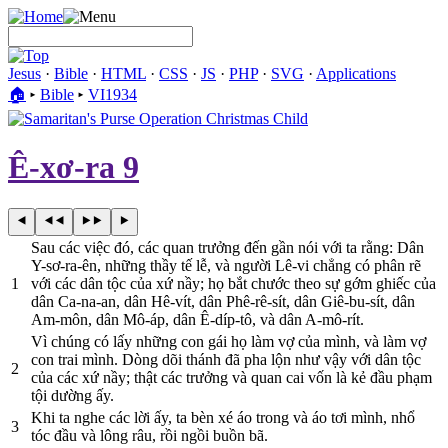
Jesus
·
Bible
·
HTML
·
CSS
·
JS
·
PHP
·
SVG
·
Applications
🏠︎
▸
Bible
▸
VI1934
Ê-xơ-ra 9
Sau các việc đó, các quan trưởng đến gần nói với ta rằng: Dân
Y-sơ-ra-ên, những thầy tế lễ, và người Lê-vi chẳng có phân rẽ
1
với các dân tộc của xứ nầy; họ bắt chước theo sự gớm ghiếc của
dân Ca-na-an, dân Hê-vít, dân Phê-rê-sít, dân Giê-bu-sít, dân
Am-môn, dân Mô-áp, dân Ê-díp-tô, và dân A-mô-rít.
Vì chúng có lấy những con gái họ làm vợ của mình, và làm vợ
con trai mình. Dòng dõi thánh đã pha lộn như vậy với dân tộc
2
của các xứ nầy; thật các trưởng và quan cai vốn là kẻ đầu phạm
tội dường ấy.
Khi ta nghe các lời ấy, ta bèn xé áo trong và áo tơi mình, nhổ
3
tóc đầu và lông râu, rồi ngồi buồn bã.