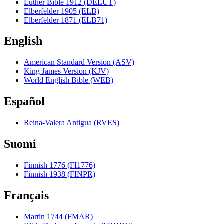
Luther Bible 1912 (DELUT)
Elberfelder 1905 (ELB)
Elberfelder 1871 (ELB71)
English
American Standard Version (ASV)
King James Version (KJV)
World English Bible (WEB)
Español
Reina-Valera Antigua (RVES)
Suomi
Finnish 1776 (FI1776)
Finnish 1938 (FINPR)
Français
Martin 1744 (FMAR)