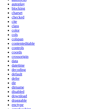
autoplay
blocking
charset
checked
cite
class
color
cols
colspan
contenteditable
controls
coords
crossorigin
data
datetime
decoding
default
defer
dir
dirname
disabled
download
draggable
enctype