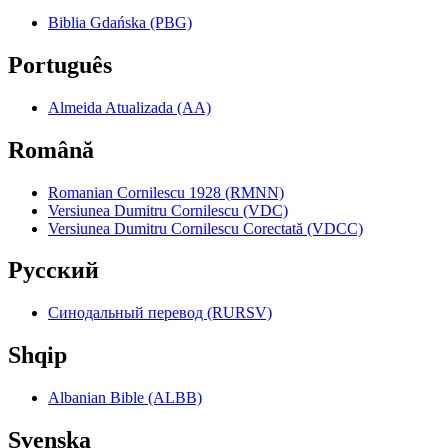
Biblia Gdańska (PBG)
Português
Almeida Atualizada (AA)
Română
Romanian Cornilescu 1928 (RMNN)
Versiunea Dumitru Cornilescu (VDC)
Versiunea Dumitru Cornilescu Corectată (VDCC)
Pyccкий
Синодальный перевод (RURSV)
Shqip
Albanian Bible (ALBB)
Svenska