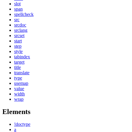
slot
span
spellcheck
src
srcdoc
srclang
srcset
start
step
style
tabindex
target
title
translate
type
usemap
value
width
wrap
Elements
!doctype
a