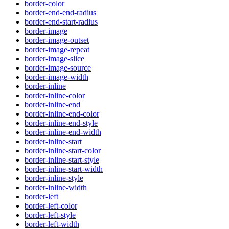
border-color
border-end-end-radius
border-end-start-radius
border-image
border-image-outset
border-image-repeat
border-image-slice
border-image-source
border-image-width
border-inline
border-inline-color
border-inline-end
border-inline-end-color
border-inline-end-style
border-inline-end-width
border-inline-start
border-inline-start-color
border-inline-start-style
border-inline-start-width
border-inline-style
border-inline-width
border-left
border-left-color
border-left-style
border-left-width