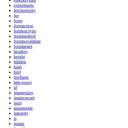
enterkeyhint
exportparts
fetchpriority
for
form
formaction
formenctype
formmethod
formnovalidate
formtarget
headers
height
hidden
high
href
hreflang
http-equiv
id
imagesizes
imagesrcset
inert
inputmode
integrity
is
ismap