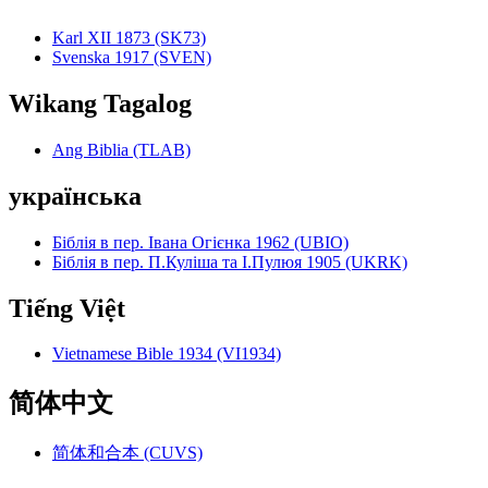
Karl XII 1873 (SK73)
Svenska 1917 (SVEN)
Wikang Tagalog
Ang Biblia (TLAB)
українська
Біблія в пер. Івана Огієнка 1962 (UBIO)
Біблія в пер. П.Куліша та І.Пулюя 1905 (UKRK)
Tiếng Việt
Vietnamese Bible 1934 (VI1934)
简体中文
简体和合本 (CUVS)