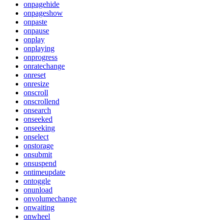
onpagehide
onpageshow
onpaste
onpause
onplay
onplaying
onprogress
onratechange
onreset
onresize
onscroll
onscrollend
onsearch
onseeked
onseeking
onselect
onstorage
onsubmit
onsuspend
ontimeupdate
ontoggle
onunload
onvolumechange
onwaiting
onwheel