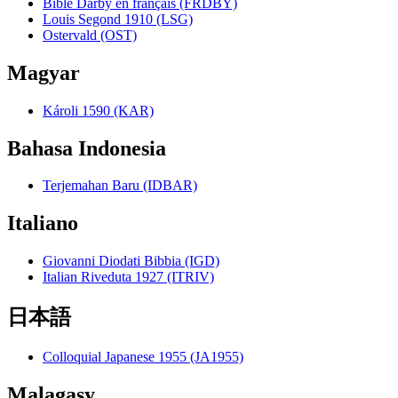
Bible Darby en français (FRDBY)
Louis Segond 1910 (LSG)
Ostervald (OST)
Magyar
Károli 1590 (KAR)
Bahasa Indonesia
Terjemahan Baru (IDBAR)
Italiano
Giovanni Diodati Bibbia (IGD)
Italian Riveduta 1927 (ITRIV)
日本語
Colloquial Japanese 1955 (JA1955)
Malagasy