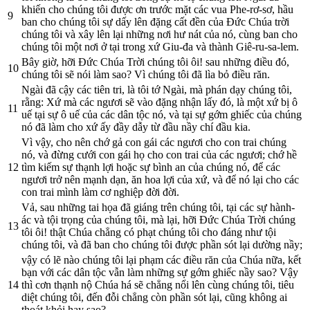
khiến cho chúng tôi được ơn trước mặt các vua Phe-rơ-sơ, hầu
9
ban cho chúng tôi sự dấy lên đặng cất đền của Ðức Chúa trời
chúng tôi và xây lên lại những nơi hư nát của nó, cùng ban cho
chúng tôi một nơi ở tại trong xứ Giu-đa và thành Giê-ru-sa-lem.
Bây giờ, hỡi Ðức Chúa Trời chúng tôi ôi! sau những điều đó,
10
chúng tôi sẽ nói làm sao? Vì chúng tôi đã lìa bỏ điều răn.
Ngài đã cậy các tiên tri, là tôi tớ Ngài, mà phán dạy chúng tôi,
rằng: Xứ mà các ngươi sẽ vào đặng nhận lấy đó, là một xứ bị ô
11
uế tại sự ô uế của các dân tộc nó, và tại sự gớm ghiếc của chúng
nó đã làm cho xứ ấy đầy dẫy từ đầu nầy chí đầu kia.
Vì vậy, cho nên chớ gả con gái các ngươi cho con trai chúng
nó, và đừng cưới con gái họ cho con trai của các ngươi; chớ hề
12
tìm kiếm sự thạnh lợi hoặc sự bình an của chúng nó, để các
ngươi trở nên mạnh dạn, ăn hoa lợi của xứ, và để nó lại cho các
con trai mình làm cơ nghiệp đời đời.
Vả, sau những tai họa đã giáng trên chúng tôi, tại các sự hành-
ác và tội trọng của chúng tôi, mà lại, hỡi Ðức Chúa Trời chúng
13
tôi ôi! thật Chúa chẳng có phạt chúng tôi cho đáng như tội
chúng tôi, và đã ban cho chúng tôi được phần sót lại dường nầy;
vậy có lẽ nào chúng tôi lại phạm các điều răn của Chúa nữa, kết
bạn với các dân tộc vẫn làm những sự gớm ghiếc nầy sao? Vậy
14
thì cơn thạnh nộ Chúa há sẽ chẳng nổi lên cùng chúng tôi, tiêu
diệt chúng tôi, đến đỗi chẳng còn phần sót lại, cũng không ai
thoát khỏi hay sao?