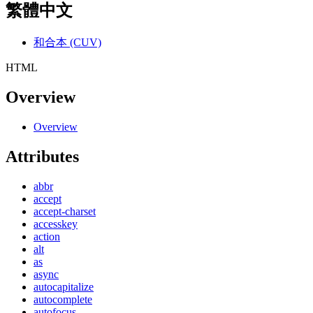
繁體中文
和合本 (CUV)
HTML
Overview
Overview
Attributes
abbr
accept
accept-charset
accesskey
action
alt
as
async
autocapitalize
autocomplete
autofocus