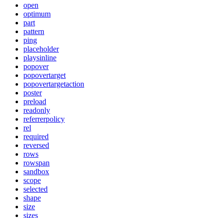
open
optimum
part
pattern
ping
placeholder
playsinline
popover
popovertarget
popovertargetaction
poster
preload
readonly
referrerpolicy
rel
required
reversed
rows
rowspan
sandbox
scope
selected
shape
size
sizes