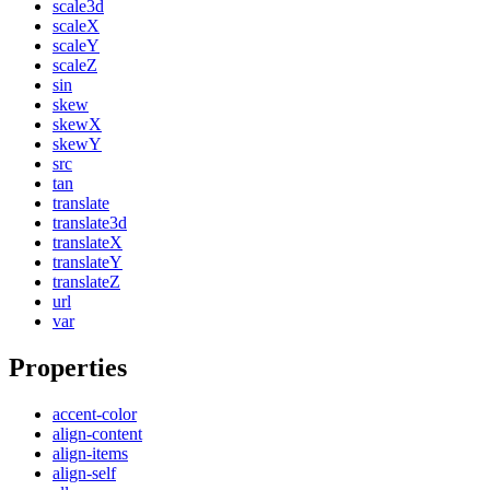
scale3d
scaleX
scaleY
scaleZ
sin
skew
skewX
skewY
src
tan
translate
translate3d
translateX
translateY
translateZ
url
var
Properties
accent-color
align-content
align-items
align-self