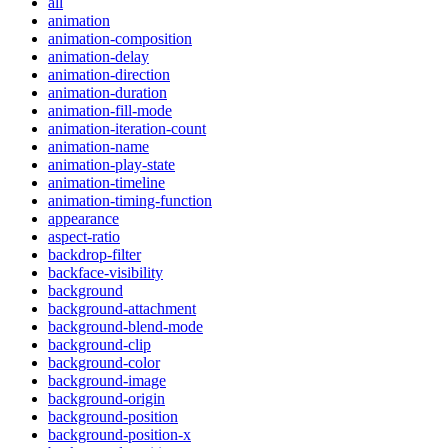
all
animation
animation-composition
animation-delay
animation-direction
animation-duration
animation-fill-mode
animation-iteration-count
animation-name
animation-play-state
animation-timeline
animation-timing-function
appearance
aspect-ratio
backdrop-filter
backface-visibility
background
background-attachment
background-blend-mode
background-clip
background-color
background-image
background-origin
background-position
background-position-x