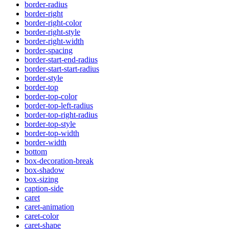
border-radius
border-right
border-right-color
border-right-style
border-right-width
border-spacing
border-start-end-radius
border-start-start-radius
border-style
border-top
border-top-color
border-top-left-radius
border-top-right-radius
border-top-style
border-top-width
border-width
bottom
box-decoration-break
box-shadow
box-sizing
caption-side
caret
caret-animation
caret-color
caret-shape