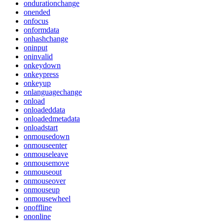
ondurationchange
onended
onfocus
onformdata
onhashchange
oninput
oninvalid
onkeydown
onkeypress
onkeyup
onlanguagechange
onload
onloadeddata
onloadedmetadata
onloadstart
onmousedown
onmouseenter
onmouseleave
onmousemove
onmouseout
onmouseover
onmouseup
onmousewheel
onoffline
ononline