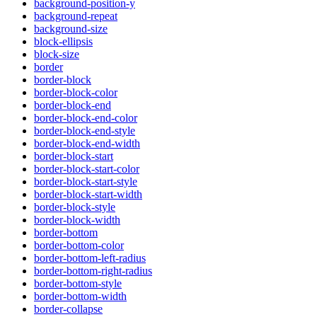
background-position-y
background-repeat
background-size
block-ellipsis
block-size
border
border-block
border-block-color
border-block-end
border-block-end-color
border-block-end-style
border-block-end-width
border-block-start
border-block-start-color
border-block-start-style
border-block-start-width
border-block-style
border-block-width
border-bottom
border-bottom-color
border-bottom-left-radius
border-bottom-right-radius
border-bottom-style
border-bottom-width
border-collapse