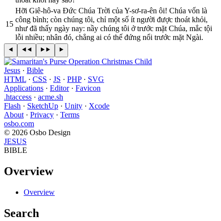
Hỡi Giê-hô-va Ðức Chúa Trời của Y-sơ-ra-ên ôi! Chúa vốn là
công bình; còn chúng tôi, chỉ một số ít người được thoát khỏi,
15
như đã thấy ngày nay: nầy chúng tôi ở trước mặt Chúa, mắc tội
lỗi nhiều; nhân đó, chẳng ai có thế đứng nổi trước mặt Ngài.
Jesus
·
Bible
HTML
·
CSS
·
JS
·
PHP
·
SVG
Applications
·
Editor
·
Favicon
.htaccess
·
acme.sh
Flash
·
SketchUp
·
Unity
·
Xcode
About
·
Privacy
·
Terms
osbo.com
© 2026 Osbo Design
JESUS
BIBLE
Overview
Overview
Search