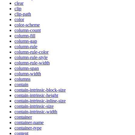
clear
clip
clip-path
color
color-scheme
column-count
column-fill
column-gap
column-rule
column-rule-color
column-rule-style
column-rule-width
column-span
column-width
columns
contain
contain-intrinsic-block-size
contain-intrinsic-height
contain-intrinsic-inline-size
contain-intrinsic-size
contain-intrinsic-width
container
container-name
container-type
content