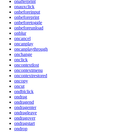
onafterprint
onauxclick
onbeforeinput
onbeforeprint
onbeforetoggle
onbeforeunload
onblur
oncancel
oncanplay
oncanplaythrough
onchange
onclick
oncontextlost
oncontextmenu
oncontextrestored
oncopy
oncut
ondblclick
ondrag
ondragend
ondragenter
ondragleave
ondragover
ondragstart
ondrop