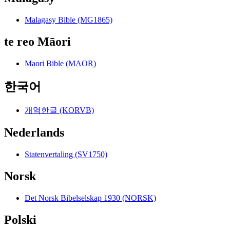
Malagasy Bible (MG1865)
te reo Māori
Maori Bible (MAOR)
한국어
개역한글 (KORVB)
Nederlands
Statenvertaling (SV1750)
Norsk
Det Norsk Bibelselskap 1930 (NORSK)
Polski