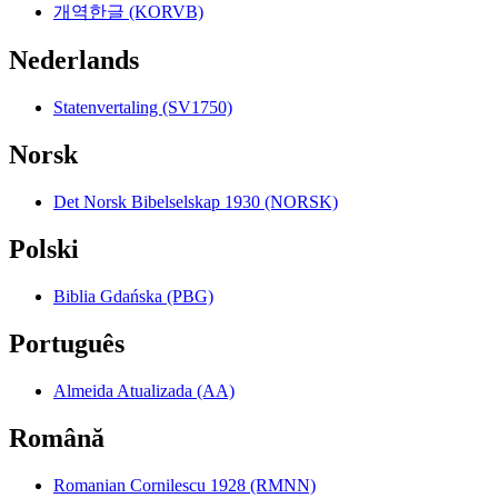
개역한글 (KORVB)
Nederlands
Statenvertaling (SV1750)
Norsk
Det Norsk Bibelselskap 1930 (NORSK)
Polski
Biblia Gdańska (PBG)
Português
Almeida Atualizada (AA)
Română
Romanian Cornilescu 1928 (RMNN)