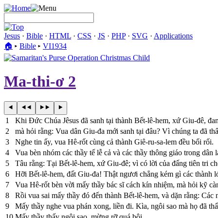
Jesus
·
Bible
·
HTML
·
CSS
·
JS
·
PHP
·
SVG
·
Applications
🏠︎
▸
Bible
▸
VI1934
Ma-thi-ơ 2
1
Khi Ðức Chúa Jêsus đã sanh tại thành Bết-lê-hem, xứ Giu-đê, đan
2
mà hỏi rằng: Vua dân Giu-đa mới sanh tại đâu? Vì chúng ta đã th
3
Nghe tin ấy, vua Hê-rốt cùng cả thành Giê-ru-sa-lem đều bối rối.
4
Vua bèn nhóm các thầy tế lễ cả và các thầy thông giáo trong dân lạ
5
Tâu rằng: Tại Bết-lê-hem, xứ Giu-đê; vì có lời của đấng tiên tri c
6
Hỡi Bết-lê-hem, đất Giu-đa! Thật ngươi chẳng kém gì các thành lớ
7
Vua Hê-rốt bèn vời mấy thầy bác sĩ cách kín nhiệm, mà hỏi kỹ càn
8
Rồi vua sai mấy thầy đó đến thành Bết-lê-hem, và dặn rằng: Các ng
9
Mấy thầy nghe vua phán xong, liền đi. Kìa, ngôi sao mà họ đã th
10
Mấy thầy thấy ngôi sao, mừng rỡ quá bội.