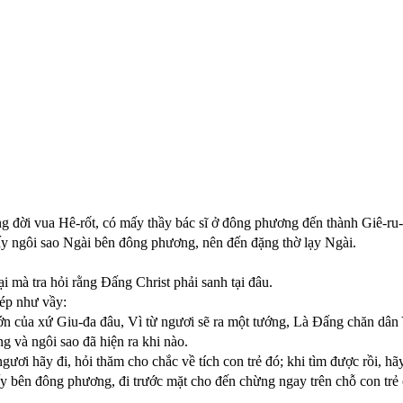
g đời vua Hê-rốt, có mấy thầy bác sĩ ở đông phương đến thành Giê-ru-
ấy ngôi sao Ngài bên đông phương, nên đến đặng thờ lạy Ngài.
i mà tra hỏi rằng Ðấng Christ phải sanh tại đâu.
hép như vầy:
n của xứ Giu-đa đâu, Vì từ ngươi sẽ ra một tướng, Là Ðấng chăn dân Y
g và ngôi sao đã hiện ra khi nào.
ươi hãy đi, hỏi thăm cho chắc về tích con trẻ đó; khi tìm được rồi, hãy
ấy bên đông phương, đi trước mặt cho đến chừng ngay trên chỗ con trẻ 