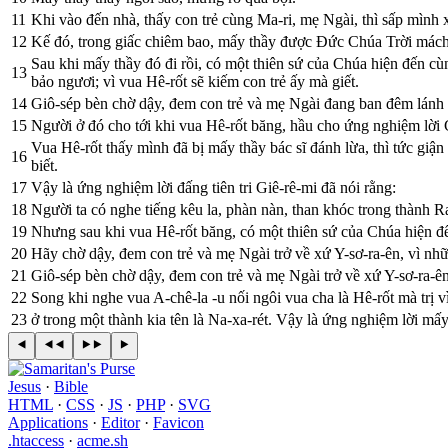
11
Khi vào đến nhà, thấy con trẻ cùng Ma-ri, mẹ Ngài, thì sấp mình 
12
Kế đó, trong giấc chiêm bao, mấy thầy được Ðức Chúa Trời mách 
Sau khi mấy thầy đó đi rồi, có một thiên sứ của Chúa hiện đến cù
13
bảo ngươi; vì vua Hê-rốt sẽ kiếm con trẻ ấy mà giết.
14
Giô-sép bèn chờ dậy, đem con trẻ và mẹ Ngài đang ban đêm lánh 
15
Người ở đó cho tới khi vua Hê-rốt băng, hầu cho ứng nghiệm lời C
Vua Hê-rốt thấy mình đã bị mấy thầy bác sĩ đánh lừa, thì tức giận
16
biết.
17
Vậy là ứng nghiệm lời đấng tiên tri Giê-rê-mi đã nói rằng:
18
Người ta có nghe tiếng kêu la, phàn nàn, than khóc trong thành 
19
Nhưng sau khi vua Hê-rốt băng, có một thiên sứ của Chúa hiện đế
20
Hãy chờ dậy, đem con trẻ và mẹ Ngài trở về xứ Y-sơ-ra-ên, vì nhữn
21
Giô-sép bèn chờ dậy, đem con trẻ và mẹ Ngài trở về xứ Y-sơ-ra-ên
22
Song khi nghe vua A-chê-la -u nối ngôi vua cha là Hê-rốt mà trị 
23
ở trong một thành kia tên là Na-xa-rét. Vậy là ứng nghiệm lời mấy 
Jesus
·
Bible
HTML
·
CSS
·
JS
·
PHP
·
SVG
Applications
·
Editor
·
Favicon
.htaccess
·
acme.sh