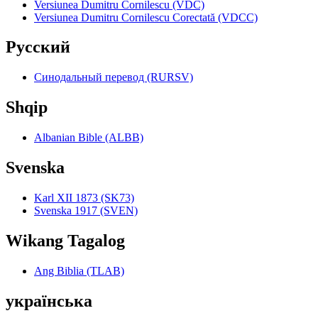
Versiunea Dumitru Cornilescu (VDC)
Versiunea Dumitru Cornilescu Corectată (VDCC)
Pyccкий
Синодальный перевод (RURSV)
Shqip
Albanian Bible (ALBB)
Svenska
Karl XII 1873 (SK73)
Svenska 1917 (SVEN)
Wikang Tagalog
Ang Biblia (TLAB)
українська