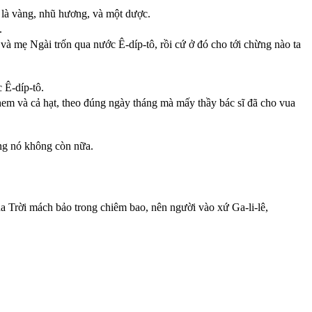
, là vàng, nhũ hương, và một dược.
.
và mẹ Ngài trốn qua nước Ê-díp-tô, rồi cứ ở đó cho tới chừng nào ta
 Ê-díp-tô.
lê-hem và cả hạt, theo đúng ngày tháng mà mấy thầy bác sĩ đã cho vua
úng nó không còn nữa.
úa Trời mách bảo trong chiêm bao, nên người vào xứ Ga-li-lê,