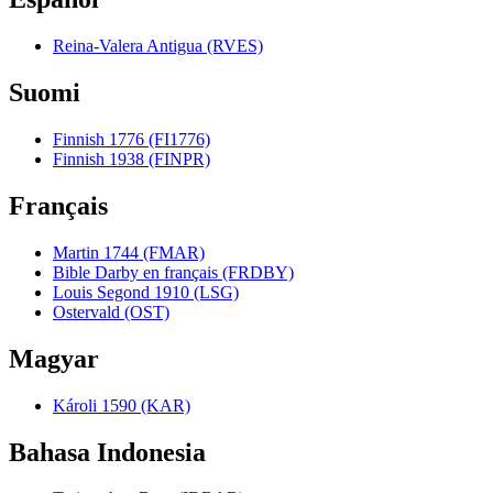
Reina-Valera Antigua (RVES)
Suomi
Finnish 1776 (FI1776)
Finnish 1938 (FINPR)
Français
Martin 1744 (FMAR)
Bible Darby en français (FRDBY)
Louis Segond 1910 (LSG)
Ostervald (OST)
Magyar
Károli 1590 (KAR)
Bahasa Indonesia