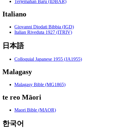
Terjemahan Baru (IDBAR)
Italiano
Giovanni Diodati Bibbia (IGD)
Italian Riveduta 1927 (ITRIV)
日本語
Colloquial Japanese 1955 (JA1955)
Malagasy
Malagasy Bible (MG1865)
te reo Māori
Maori Bible (MAOR)
한국어