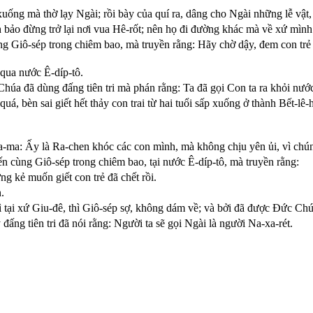
xuống mà thờ lạy Ngài; rồi bày của quí ra, dâng cho Ngài những lễ vật
bảo đừng trở lại nơi vua Hê-rốt; nên họ đi đường khác mà về xứ mình
ng Giô-sép trong chiêm bao, mà truyền rằng: Hãy chờ dậy, đem con trẻ 
qua nước Ê-díp-tô.
húa đã dùng đấng tiên tri mà phán rằng: Ta đã gọi Con ta ra khỏi nước
 quá, bèn sai giết hết thảy con trai từ hai tuổi sấp xuống ở thành Bết-
Ra-ma: Ấy là Ra-chen khóc các con mình, mà không chịu yên ủi, vì ch
n cùng Giô-sép trong chiêm bao, tại nước Ê-díp-tô, mà truyền rằng:
g kẻ muốn giết con trẻ đã chết rồi.
.
vì tại xứ Giu-đê, thì Giô-sép sợ, không dám về; và bởi đã được Ðức Ch
đấng tiên tri đã nói rằng: Người ta sẽ gọi Ngài là người Na-xa-rét.